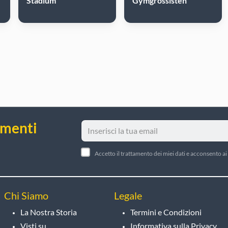
Stadium
Gymgrossisten
amenti
Accetto il trattamento dei miei dati e acconsento ai 
Chi Siamo
Legale
La Nostra Storia
Termini e Condizioni
Visti su
Informativa sulla Privacy