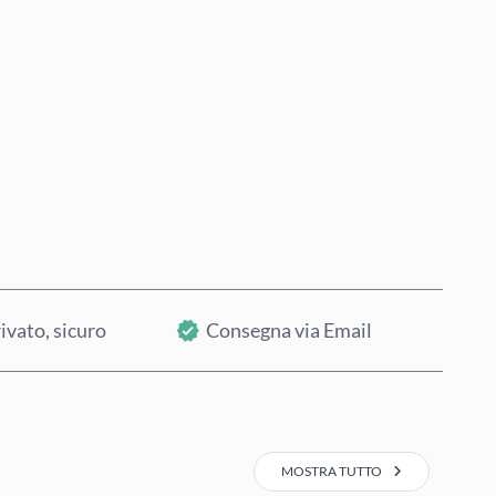
Acquista ora
Aggiungi al Carrello
ivato, sicuro
Consegna via Email
MOSTRA TUTTO