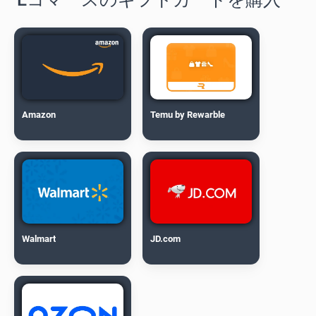
Amazon
Temu by Rewarble
Walmart
JD.com