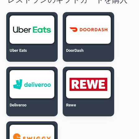
Uber Eats
DoorDash
Deliveroo
Rewe