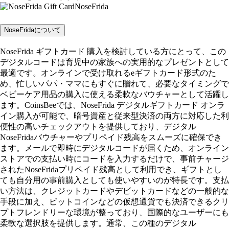
NoseFrida
NoseFridaについて
NoseFrida ギフトカード 購入を検討している方にとって、この
デジタルコードは育児中の家族への実用的なプレゼントとして
最適です。オンラインで受け取れるeギフトカード形式のた
め、忙しいパパ・ママにもすぐに贈れて、必要なタイミングで
ベビーケア用品の購入に使える柔軟なバウチャーとして活躍し
ます。CoinsBeeでは、NoseFrida デジタルギフトカード オンラ
イン購入が可能で、暗号資産と従来型決済の両方に対応した利
便性の高いチェックアウトを提供しており、デジタル
NoseFridaバウチャーやプリペイド残高をスムーズに確保でき
ます。メールで即時にデジタルコードが届くため、オンライン
ストアでの支払い時にコードを入力するだけで、事前チャージ
されたNoseFridaプリペイド残高として利用でき、ギフトとし
ても自分用の事前購入としても使いやすいのが特長です。支払
い方法は、クレジットカードやデビットカードなどの一般的な
手段に加え、ビットコインなどの仮想通貨でも決済できるクリ
プトフレンドリーな環境が整っており、国際的なユーザーにも
柔軟な選択肢を提供します。通常、この種のデジタル