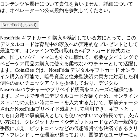
コンテンツや履行について責任を負いません。詳細について
は、オペレーターの公式規約を参照してください。
NoseFridaについて
NoseFrida ギフトカード 購入を検討している方にとって、この
デジタルコードは育児中の家族への実用的なプレゼントとして
最適です。オンラインで受け取れるeギフトカード形式のた
め、忙しいパパ・ママにもすぐに贈れて、必要なタイミングで
ベビーケア用品の購入に使える柔軟なバウチャーとして活躍し
ます。CoinsBeeでは、NoseFrida デジタルギフトカード オンラ
イン購入が可能で、暗号資産と従来型決済の両方に対応した利
便性の高いチェックアウトを提供しており、デジタル
NoseFridaバウチャーやプリペイド残高をスムーズに確保でき
ます。メールで即時にデジタルコードが届くため、オンライン
ストアでの支払い時にコードを入力するだけで、事前チャージ
されたNoseFridaプリペイド残高として利用でき、ギフトとし
ても自分用の事前購入としても使いやすいのが特長です。支払
い方法は、クレジットカードやデビットカードなどの一般的な
手段に加え、ビットコインなどの仮想通貨でも決済できるクリ
プトフレンドリーな環境が整っており、国際的なユーザーにも