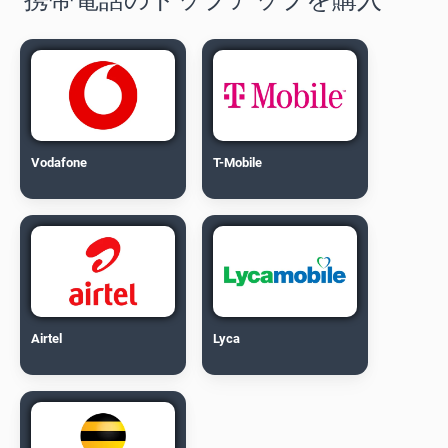
Vodafone
T-Mobile
Airtel
Lyca