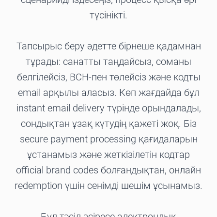
түсінікті.
Тапсырыс беру әдетте бірнеше қадамнан
тұрады: санатты таңдайсыз, соманы
белгілейсіз, BCH-пен төлейсіз және кодты
email арқылы аласыз. Көп жағдайда бұл
instant email delivery түрінде орындалады,
сондықтан ұзақ күтудің қажеті жоқ. Біз
secure payment processing қағидаларын
ұстанамыз және жеткізілетін кодтар
official brand codes болғандықтан, онлайн
redemption үшін сенімді шешім ұсынамыз.
Бұл тәсіл әсіресе электрондық