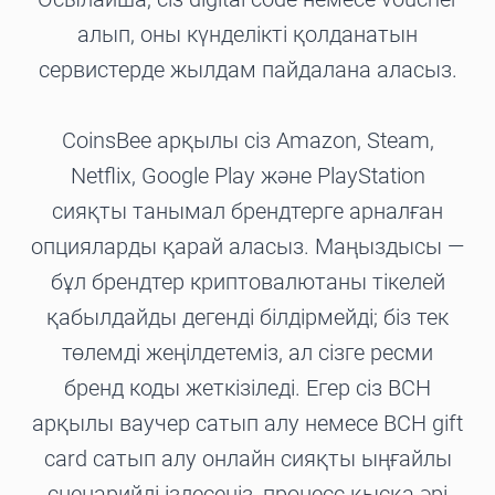
алып, оны күнделікті қолданатын
сервистерде жылдам пайдалана аласыз.
CoinsBee арқылы сіз Amazon, Steam,
Netflix, Google Play және PlayStation
сияқты танымал брендтерге арналған
опцияларды қарай аласыз. Маңыздысы —
бұл брендтер криптовалютаны тікелей
қабылдайды дегенді білдірмейді; біз тек
төлемді жеңілдетеміз, ал сізге ресми
бренд коды жеткізіледі. Егер сіз BCH
арқылы ваучер сатып алу немесе BCH gift
card сатып алу онлайн сияқты ыңғайлы
сценарийді іздесеңіз, процесс қысқа әрі