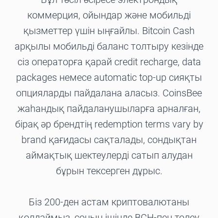
коммерция, ойындар және мобильді
қызметтер үшін ыңғайлы. Bitcoin Cash
арқылы мобильді баланс толтыру кезінде
сіз операторға қарай credit recharge, data
packages немесе automatic top-up сияқты
опцияларды пайдалана аласыз. CoinsBee
жаһандық пайдаланушыларға арналған,
бірақ әр брендтің redemption terms vary by
brand қағидасы сақталады, сондықтан
аймақтық шектеулерді сатып алудан
бұрын тексерген дұрыс.
Біз 200-ден астам криптовалютаны
қолдаймыз, соның ішінде BCH-пен төлеу