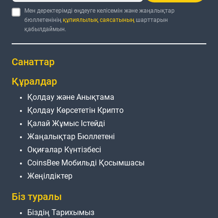
Мен деректерімді өңдеуге келісемін және жаңалықтар
бюллетенінің
құпиялылық саясатының
шарттарын
қабылдаймын.
Санаттар
Құралдар
Қолдау және Анықтама
Қолдау Көрсететін Крипто
Қалай Жұмыс Істейді
Жаңалықтар Бюллетені
Оқиғалар Күнтізбесі
CoinsBee Мобильді Қосымшасы
Жеңілдіктер
Біз туралы
Біздің Тарихымыз