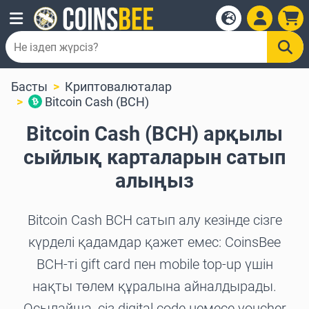
Басты
Криптовалюталар
Bitcoin Cash (BCH)
Bitcoin Cash (BCH) арқылы
сыйлық карталарын сатып
алыңыз
Bitcoin Cash BCH сатып алу кезінде сізге
күрделі қадамдар қажет емес: CoinsBee
BCH-ті gift card пен mobile top-up үшін
нақты төлем құралына айналдырады.
Осылайша, сіз digital code немесе voucher