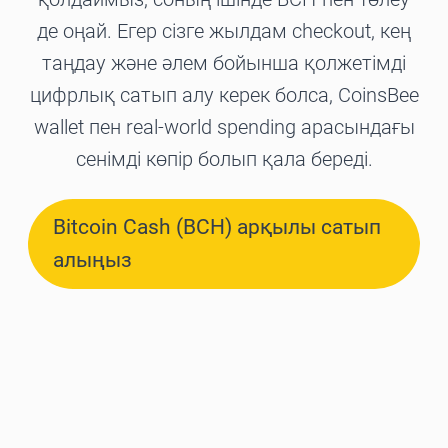
де оңай. Егер сізге жылдам checkout, кең
таңдау және әлем бойынша қолжетімді
цифрлық сатып алу керек болса, CoinsBee
wallet пен real-world spending арасындағы
сенімді көпір болып қала береді.
Bitcoin Cash (BCH) арқылы сатып
алыңыз