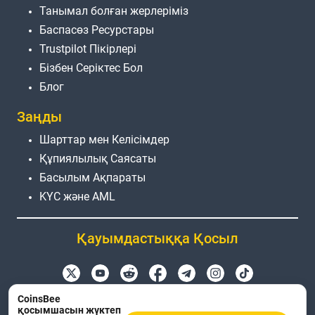
Танымал болған жерлеріміз
Баспасөз Ресурстары
Trustpilot Пікірлері
Бізбен Серіктес Бол
Блог
Заңды
Шарттар мен Келісімдер
Құпиялылық Саясаты
Басылым Ақпараты
KYC және AML
Қауымдастыққа Қосыл
Өнім атаулары, логотиптер мен брендтер тек
CoinsBee
қосымшасын жүктеп
сәйкестендіру мақсатында қолданылады. Барлық