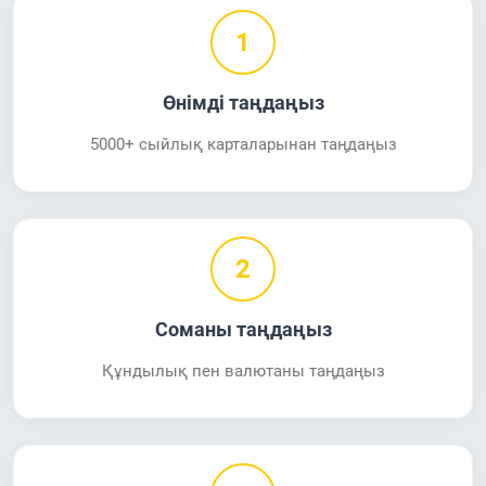
1
Өнімді таңдаңыз
5000+ сыйлық карталарынан таңдаңыз
2
Соманы таңдаңыз
Құндылық пен валютаны таңдаңыз