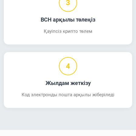
3
BCH арқылы төлеңіз
Қауіпсіз крипто төлем
4
Жылдам жеткізу
Код электронды пошта арқылы жіберіледі