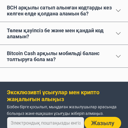
BCH арқылы сатып алынған кодтарды кез
келген елде қолдана аламын ба?
Төлем қауіпсіз бе және мен қандай код
аламын?
Bitcoin Cash арқылы мобильді баланс
толтыруға бола ма?
Эксклюзивті ұсығулар мен крипто
жаңалығын алыңыз
Бізбен бірге қосылып, мыңдаған жазылушылар арасында
болыңыз және ешқашан ұсығуды жіберіп алмаңыз.
Жазылу