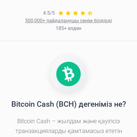
4.5/5
500,000+ пайдаланушы сенім білдірді
185+ елден
Bitcoin Cash (BCH) дегеніміз не?
Bitcoin Cash – жылдам және қауіпсіз
транзакцияларды қамтамасыз ететін