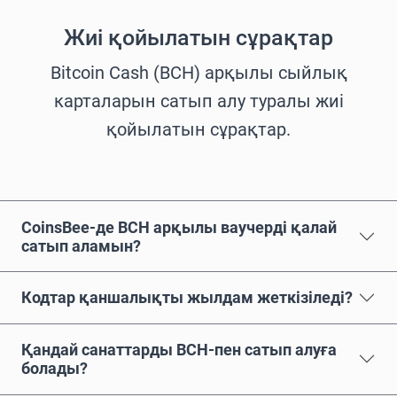
Жиі қойылатын сұрақтар
Bitcoin Cash (BCH) арқылы сыйлық
карталарын сатып алу туралы жиі
қойылатын сұрақтар.
CoinsBee-де BCH арқылы ваучерді қалай
сатып аламын?
Кодтар қаншалықты жылдам жеткізіледі?
Қандай санаттарды BCH-пен сатып алуға
болады?