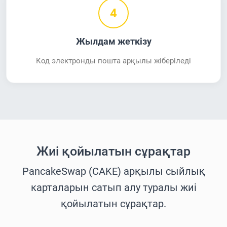
4
Жылдам жеткізу
Код электронды пошта арқылы жіберіледі
Жиі қойылатын сұрақтар
PancakeSwap (CAKE) арқылы сыйлық
карталарын сатып алу туралы жиі
қойылатын сұрақтар.