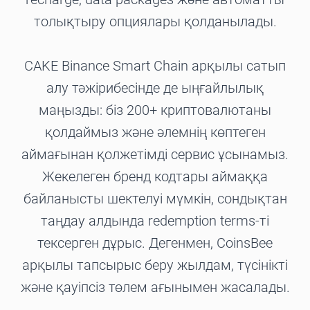
толықтыру опциялары қолданылады.
CAKE Binance Smart Chain арқылы сатып
алу тәжірибесінде де ыңғайлылық
маңызды: біз 200+ криптовалютаны
қолдаймыз және әлемнің көптеген
аймағынан қолжетімді сервис ұсынамыз.
Жекелеген бренд кодтары аймаққа
байланысты шектелуі мүмкін, сондықтан
таңдау алдында redemption terms-ті
тексерген дұрыс. Дегенмен, CoinsBee
арқылы тапсырыс беру жылдам, түсінікті
және қауіпсіз төлем ағынымен жасалады.