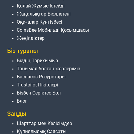
Қалай Жұмыс Істейді
Жаңалықтар Бюллетені
Оқиғалар Күнтізбесі
CoinsBee Мобильді Қосымшасы
Жеңілдіктер
Біз туралы
Біздің Тарихымыз
Танымал болған жерлеріміз
Баспасөз Ресурстары
Trustpilot Пікірлері
Бізбен Серіктес Бол
Блог
Заңды
Шарттар мен Келісімдер
Құпиялылық Саясаты