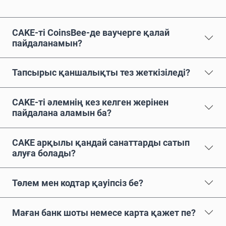
CAKE-ті CoinsBee-де ваучерге қалай
пайдаланамын?
Тапсырыс қаншалықты тез жеткізіледі?
CAKE-ті әлемнің кез келген жерінен
пайдалана аламын ба?
CAKE арқылы қандай санаттарды сатып
алуға болады?
Төлем мен кодтар қауіпсіз бе?
Маған банк шоты немесе карта қажет пе?