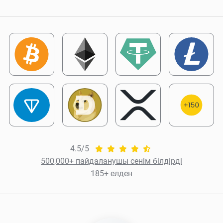
4.5/5
500,000+ пайдаланушы сенім білдірді
185+ елден