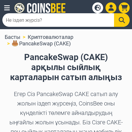
Басты
Криптовалюталар
PancakeSwap (CAKE)
PancakeSwap (CAKE)
арқылы сыйлық
карталарын сатып алыңыз
Егер Сіз PancakeSwap CAKE сатып алу
жолын іздеп жүрсеңіз, CoinsBee оны
күнделікті төлемге айналдырудың
ыңғайлы жолын ұсынады. Біз Сізге CAKE-
пен сыйлық карталарын және мобильдік