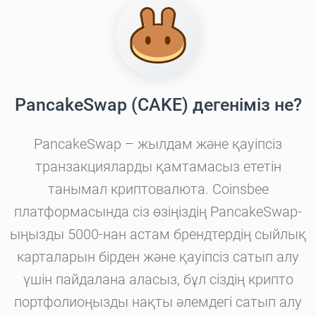
PancakeSwap (CAKE) дегеніміз не?
PancakeSwap – жылдам және қауіпсіз
транзакцияларды қамтамасыз ететін
танымал криптовалюта. Coinsbee
платформасында сіз өзіңіздің PancakeSwap-
ыңызды 5000-нан астам брендтердің сыйлық
карталарын бірден және қауіпсіз сатып алу
үшін пайдалана аласыз, бұл сіздің крипто
портфолиоңызды нақты әлемдегі сатып алу