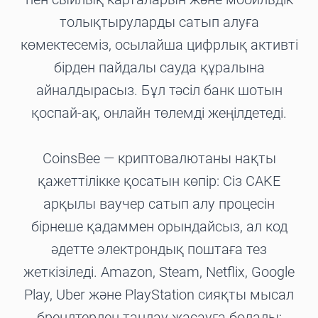
толықтыруларды сатып алуға
көмектесеміз, осылайша цифрлық активті
бірден пайдалы сауда құралына
айналдырасыз. Бұл тәсіл банк шотын
қоспай-ақ, онлайн төлемді жеңілдетеді.
CoinsBee — криптовалютаны нақты
қажеттілікке қосатын көпір: Сіз CAKE
арқылы ваучер сатып алу процесін
бірнеше қадаммен орындайсыз, ал код
әдетте электрондық поштаға тез
жеткізіледі. Amazon, Steam, Netflix, Google
Play, Uber және PlayStation сияқты мысал
брендтерден таңдау жасауға болады;