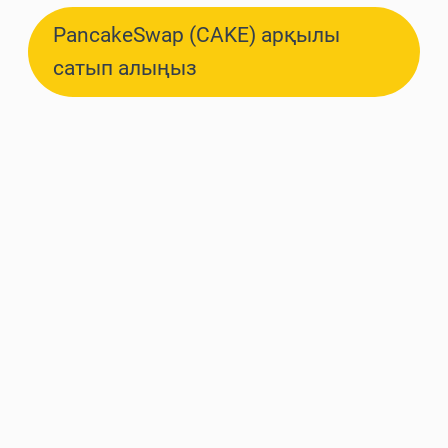
PancakeSwap (CAKE) арқылы
сатып алыңыз