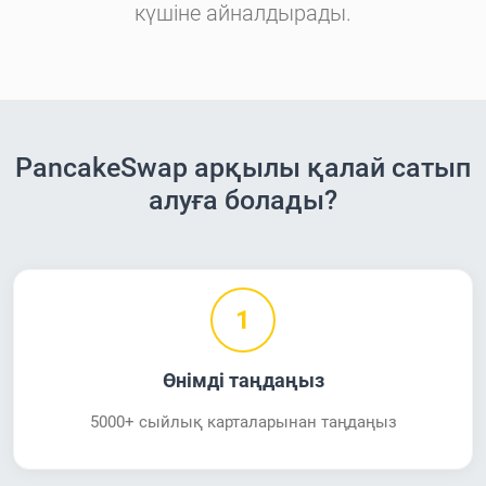
күшіне айналдырады.
PancakeSwap арқылы қалай сатып
алуға болады?
1
Өнімді таңдаңыз
5000+ сыйлық карталарынан таңдаңыз