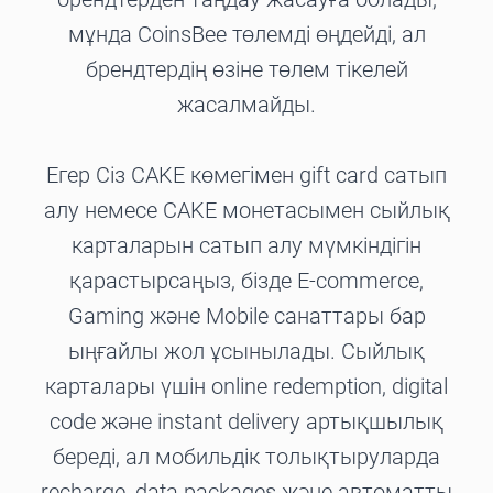
мұнда CoinsBee төлемді өңдейді, ал
брендтердің өзіне төлем тікелей
жасалмайды.
Егер Сіз CAKE көмегімен gift card сатып
алу немесе CAKE монетасымен сыйлық
карталарын сатып алу мүмкіндігін
қарастырсаңыз, бізде E-commerce,
Gaming және Mobile санаттары бар
ыңғайлы жол ұсынылады. Сыйлық
карталары үшін online redemption, digital
code және instant delivery артықшылық
береді, ал мобильдік толықтыруларда
recharge, data packages және автоматты