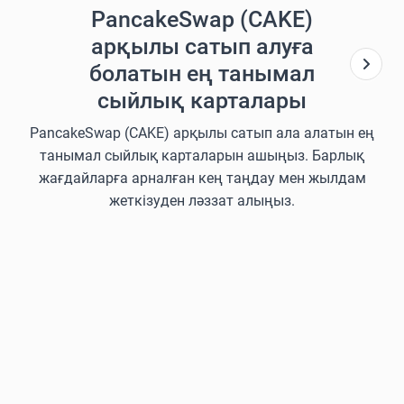
PancakeSwap (CAKE)
арқылы сатып алуға
болатын ең танымал
сыйлық карталары
PancakeSwap (CAKE) арқылы сатып ала алатын ең
танымал сыйлық карталарын ашыңыз. Барлық
жағдайларға арналған кең таңдау мен жылдам
жеткізуден ләззат алыңыз.