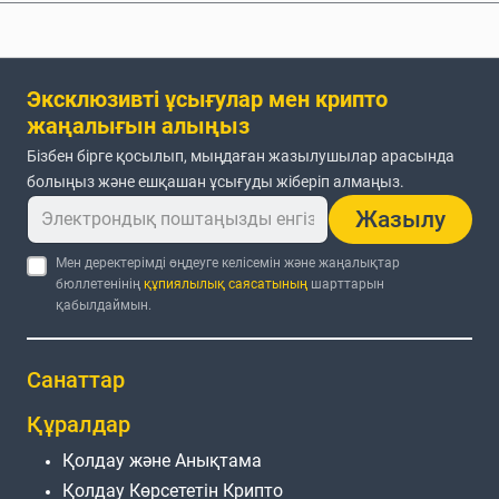
Эксклюзивті ұсығулар мен крипто
жаңалығын алыңыз
Бізбен бірге қосылып, мыңдаған жазылушылар арасында
болыңыз және ешқашан ұсығуды жіберіп алмаңыз.
Жазылу
Мен деректерімді өңдеуге келісемін және жаңалықтар
бюллетенінің
құпиялылық саясатының
шарттарын
қабылдаймын.
Санаттар
Құралдар
Қолдау және Анықтама
Қолдау Көрсететін Крипто