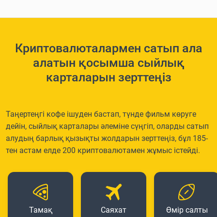
Криптовалюталармен сатып ала
алатын қосымша сыйлық
карталарын зерттеңіз
Таңертеңгі кофе ішуден бастап, түнде фильм көруге
дейін, сыйлық карталары әлеміне сүңгіп, оларды сатып
алудың барлық қызықты жолдарын зерттеңіз, бұл 185-
тен астам елде 200 криптовалютамен жұмыс істейді.
Тамақ
Саяхат
Өмір салты