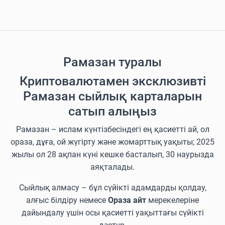
Рамазан туралы
Криптовалютамен эксклюзивті
Рамазан сыйлық карталарын
сатып алыңыз
Рамазан – ислам күнтізбесіндегі ең қасиетті ай, ол
ораза, дұға, ой жүгірту және жомарттық уақыты; 2025
жылы ол 28 ақпан күні кешке басталып, 30 наурызда
аяқталады.
Сыйлық алмасу – бұл сүйікті адамдарды қолдау,
алғыс білдіру немесе
Ораза айт
мерекелеріне
дайындалу үшін осы қасиетті уақыттағы сүйікті