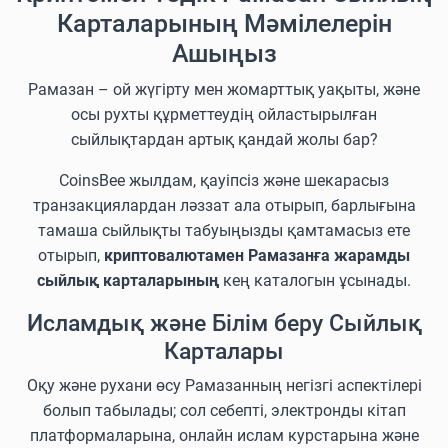
Карталарының Мәмілелерін
Ашыңыз
Рамазан – ой жүгірту мен жомарттық уақыты, және
осы рухты құрметтеудің ойластырылған
сыйлықтардан артық қандай жолы бар?
CoinsBee жылдам, қауіпсіз және шекарасыз
транзакциялардан ләззат ала отырып, барлығына
тамаша сыйлықты табуыңызды қамтамасыз ете
отырып,
криптовалютамен Рамазанға жарамды
сыйлық карталарының
кең каталогын ұсынады.
Исламдық және Білім беру Сыйлық
Карталары
Оқу және рухани өсу Рамазанның негізгі аспектілері
болып табылады; сол себепті, электронды кітап
платформаларына, онлайн ислам курстарына және