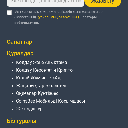
Жазылу
Мен деректерімді өңдеуге келісемін және жаңалықтар
бюллетенінің
құпиялылық саясатының
шарттарын
қабылдаймын.
Санаттар
Құралдар
Қолдау және Анықтама
Қолдау Көрсететін Крипто
Қалай Жұмыс Істейді
Жаңалықтар Бюллетені
Оқиғалар Күнтізбесі
CoinsBee Мобильді Қосымшасы
Жеңілдіктер
Біз туралы