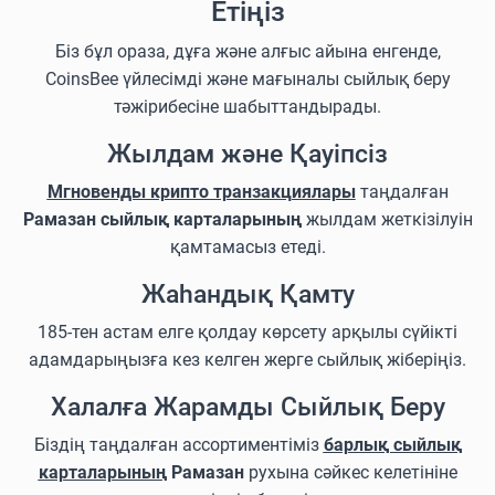
Етіңіз
Біз бұл ораза, дұға және алғыс айына енгенде,
CoinsBee үйлесімді және мағыналы сыйлық беру
тәжірибесіне шабыттандырады.
Жылдам және Қауіпсіз
Мгновенды крипто транзакциялары
таңдалған
Рамазан сыйлық карталарының
жылдам жеткізілуін
қамтамасыз етеді.
Жаһандық Қамту
185-тен астам елге қолдау көрсету арқылы сүйікті
адамдарыңызға кез келген жерге сыйлық жіберіңіз.
Халалға Жарамды Сыйлық Беру
Біздің таңдалған ассортиментіміз
барлық сыйлық
карталарының
Рамазан
рухына сәйкес келетініне