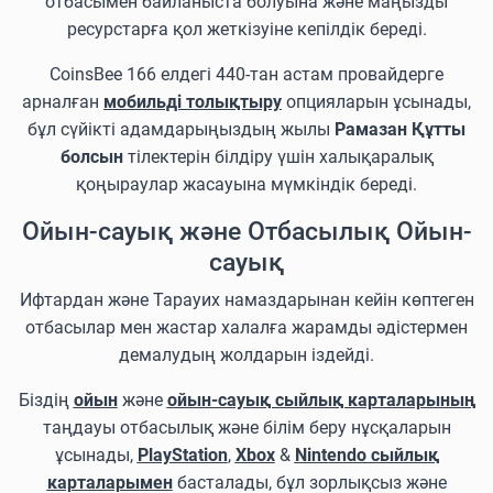
отбасымен байланыста болуына және маңызды
ресурстарға қол жеткізуіне кепілдік береді.
CoinsBee 166 елдегі 440-тан астам провайдерге
арналған
мобильді толықтыру
опцияларын ұсынады,
бұл сүйікті адамдарыңыздың жылы
Рамазан Құтты
болсын
тілектерін білдіру үшін халықаралық
қоңыраулар жасауына мүмкіндік береді.
Ойын-сауық және Отбасылық Ойын-
сауық
Ифтардан және Тарауих намаздарынан кейін көптеген
отбасылар мен жастар халалға жарамды әдістермен
демалудың жолдарын іздейді.
Біздің
ойын
және
ойын-сауық сыйлық карталарының
таңдауы отбасылық және білім беру нұсқаларын
ұсынады,
PlayStation
,
Xbox
&
Nintendo сыйлық
карталарымен
басталады, бұл зорлықсыз және