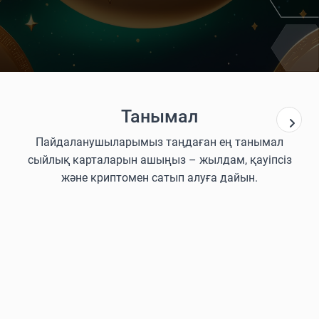
Танымал
Пайдаланушыларымыз таңдаған ең танымал
сыйлық карталарын ашыңыз – жылдам, қауіпсіз
және криптомен сатып алуға дайын.