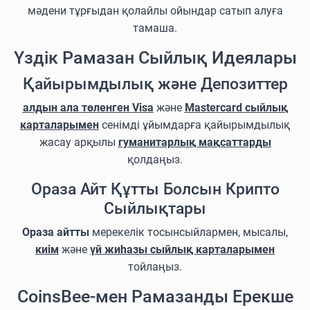
мәдени тұрғыдан қолайлы ойындар сатып алуға
тамаша.
Үздік Рамазан Сыйлық Идеялары
Қайырымдылық және Депозиттер
алдын ала төленген Visa
және
Mastercard сыйлық
карталарымен
сенімді ұйымдарға қайырымдылық
жасау арқылы
гуманитарлық мақсаттарды
қолдаңыз.
Ораза Айт Құтты Болсын Крипто
Сыйлықтары
Ораза айтты
мерекелік тосынсыйлармен, мысалы,
киім
және
үй жиһазы сыйлық карталарымен
тойлаңыз.
CoinsBee-мен Рамазанды Ерекше