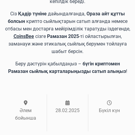
кепілдік береді.
Сіз
Қадір түніне
дайындалғанда,
Ораза айт құтты
болсын
крипто сыйлықтарын сатып алғанда немесе
отбасы мен достарға мейірімділік таратуды іздегенде,
CoinsBee
сізге
Рамазан 2025
-ті ойластырылған,
заманауи және этикалық сыйлық берумен тойлауға
шабыт берсін.
Беру дәстүрін қабылдаңыз –
бүгін криптомен
Рамазан сыйлық карталарыңызды сатып алыңыз
!
Әлем
28.02.2025
Бүкіл күн
бойынша