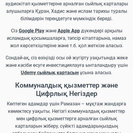
аудиокітап қызметтеріне арналған сыйлық карталары
алушыларға Құран, Хадис және ислам тарихы туралы
білімдерін тереңдетуге мүмкіндік береді.
Сіз
Google Play
және
Apple App
дүкендері арқылы
исламдық қосымшаларға, тәпсір кітаптарына, намаз
жол көрсеткіштеріне және т.б. қол жеткізе аласыз.
Сондай-ақ, сіз өзіңізді осы ой жүгірту уақытында жеке
және кәсіби өсуге инвестициялауға ынталандыру үшін
Udemy сыйлық картасын
ұсына аласыз.
Коммуналдық қызметтер және
Цифрлық Негіздер
Көптеген адамдар үшін Рамазан – мұқтаж жандарға
көмектесу уақыты. Негізгі коммуналдық қызметтер
мен цифрлық қызметтерге арналған сыйлық
карталарын жіберу, сүйікті адамдарыңыздың