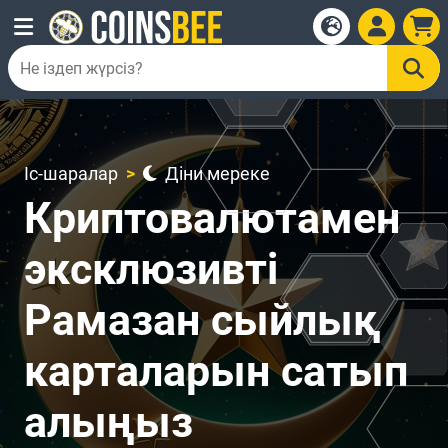
Іс-шаралар
Діни мереке
Криптовалютамен
эксклюзивті
Рамазан сыйлық
карталарын сатып
алыңыз