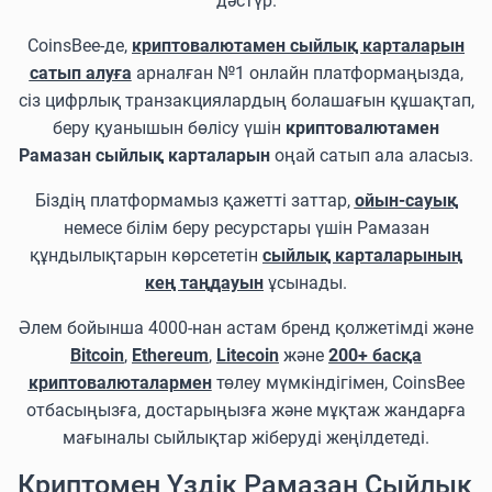
дәстүр.
CoinsBee-де,
криптовалютамен сыйлық карталарын
сатып алуға
арналған №1 онлайн платформаңызда,
сіз цифрлық транзакциялардың болашағын құшақтап,
беру қуанышын бөлісу үшін
криптовалютамен
Рамазан сыйлық карталарын
оңай сатып ала аласыз.
Біздің платформамыз қажетті заттар,
ойын-сауық
немесе білім беру ресурстары үшін Рамазан
құндылықтарын көрсететін
сыйлық карталарының
кең таңдауын
ұсынады.
Әлем бойынша 4000-нан астам бренд қолжетімді және
Bitcoin
,
Ethereum
,
Litecoin
және
200+ басқа
криптовалюталармен
төлеу мүмкіндігімен, CoinsBee
отбасыңызға, достарыңызға және мұқтаж жандарға
мағыналы сыйлықтар жіберуді жеңілдетеді.
Криптомен Үздік Рамазан Сыйлық