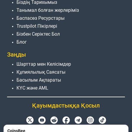
Біздің Тарихымыз
Танымал болған жерлеріміз
Баспасөз Ресурстары
Trustpilot Пікірлері
Бізбен Серіктес Бол
Блог
Заңды
Шарттар мен Келісімдер
Құпиялылық Саясаты
Басылым Ақпараты
KYC және AML
Қауымдастыққа Қосыл
Өнім атаулары, логотиптер мен брендтер тек
CoinsBee