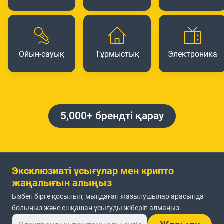
Ойын-сауық
Тұрмыстық
Электроника
5,000+ брендті қарау
Эксклюзивті ұсығулар мен крипто
жаңалығын алыңыз
Бізбен бірге қосылып, мыңдаған жазылушылар арасында
болыңыз және ешқашан ұсығуды жіберіп алмаңыз.