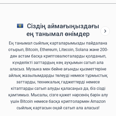
Сіздің аймағыңыздағы
ең танымал өнімдер
Ең танымал сыйлық карталарымызды пайдалана
отырып, Bitcoin, Ethereum, Litecoin, Solana және 200-
ден астам басқа криптовалюталарды қолданып,
күнделікті заттардың кең ауқымын сатып ала
аласыз. Музыка мен бейне ағынды қызметтеріне
айлық жазылымдарды төлеуді немесе тұрмыстық
заттарды, техникалық гаджеттерді немесе
кітаптарды сатып алуды қаласаңыз да, біз сізді
қамтимыз. Мысалы, сізге қажет нәрсенің бәрін алу
үшін Bitcoin немесе басқа криптолармен Amazon
сыйлық картасын оңай сатып ала аласыз!