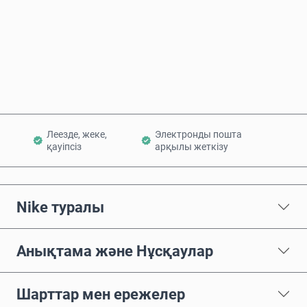
Қазір сатып алу
Себетке қосу
Леезде, жеке,
Электронды пошта
қауіпсіз
арқылы жеткізу
Nike туралы
Анықтама және Нұсқаулар
Шарттар мен ережелер