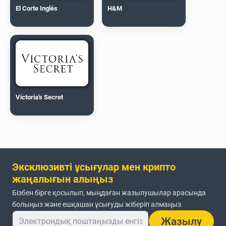
El Corte Inglés
H&M
Victoria's Secret
Эксклюзивті ұсығулар мен крипто
жаңалығын алыңыз
Бізбен бірге қосылып, мыңдаған жазылушылар арасында
болыңыз және ешқашан ұсығуды жіберіп алмаңыз.
Жазылу