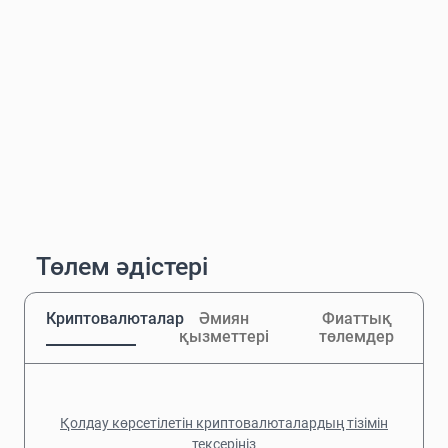
Төлем әдістері
Криптовалюталар
Әмиян
Фиаттық
қызметтері
төлемдер
Қолдау көрсетілетін криптовалюталардың тізімін
тексеріңіз