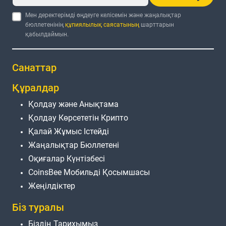
Мен деректерімді өңдеуге келісемін және жаңалықтар
бюллетенінің
құпиялылық саясатының
шарттарын
қабылдаймын.
Санаттар
Құралдар
Қолдау және Анықтама
Қолдау Көрсететін Крипто
Қалай Жұмыс Істейді
Жаңалықтар Бюллетені
Оқиғалар Күнтізбесі
CoinsBee Мобильді Қосымшасы
Жеңілдіктер
Біз туралы
Біздің Тарихымыз