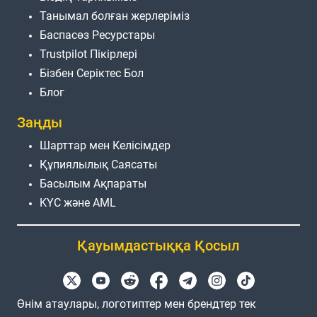
Танымал болған жерлеріміз
Баспасөз Ресурстары
Trustpilot Пікірлері
Бізбен Серіктес Бол
Блог
Заңды
Шарттар мен Келісімдер
Құпиялылық Саясаты
Басылым Ақпараты
KYC және AML
Қауымдастыққа Қосыл
Өнім атаулары, логотиптер мен брендтер тек