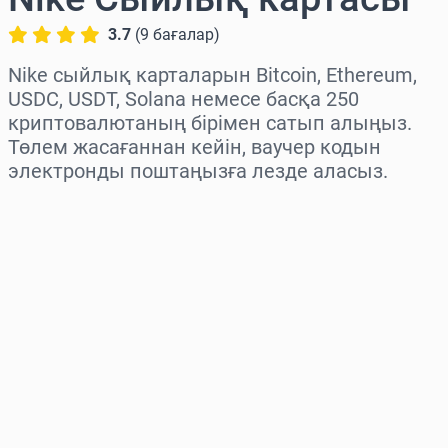
3.7
(
9
бағалар
)
Nike сыйлық карталарын Bitcoin, Ethereum,
USDC, USDT, Solana немесе басқа 250
криптовалютаның бірімен сатып алыңыз.
Төлем жасағаннан кейін, ваучер кодын
электронды поштаңызға лезде аласыз.
Аймақты таңдаңыз
Соманы таңдаңыз
Бағаның болжамы