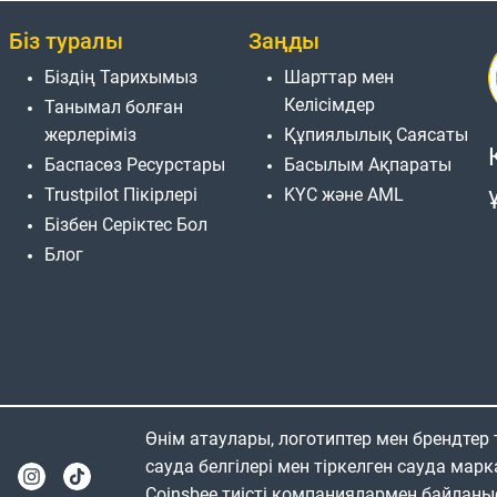
Біз туралы
Заңды
Біздің Тарихымыз
Шарттар мен
Келісімдер
Танымал болған
жерлеріміз
Құпиялылық Саясаты
Баспасөз Ресурстары
Басылым Ақпараты
Trustpilot Пікірлері
KYC және AML
Бізбен Серіктес Бол
Блог
Өнім атаулары, логотиптер мен брендтер
сауда белгілері мен тіркелген сауда марк
Coinsbee тиісті компаниялармен байланы