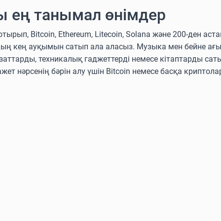
ы ең танымал өнімдер
п, Bitcoin, Ethereum, Litecoin, Solana және 200-ден аст
дың кең ауқымын сатып ала аласыз. Музыка мен бейне ағ
аттарды, техникалық гаджеттерді немесе кітаптарды сат
ажет нәрсенің бәрін алу үшін Bitcoin немесе басқа крипто