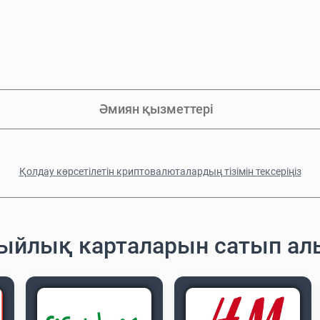
Әмиян қызметтері
Қолдау көрсетілетін криптовалюталардың тізімін тексеріңіз
сыйлық карталарын сатып а