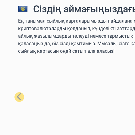
Сіздің аймағыңыздағ
Ең танымал сыйлық карталарымызды пайдалана отыры
криптовалюталарды қолданып, күнделікті заттар
айлық жазылымдарды төлеуді немесе тұрмыстық з
қаласаңыз да, біз сізді қамтимыз. Мысалы, сізге қ
сыйлық картасын оңай сатып ала аласыз!
Алдыңғы