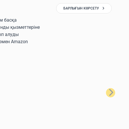
БАРЛЫҒЫН КӨРСЕТУ
ам басқа
ынды қызметтеріне
ып алуды
лармен Amazon
Келесі