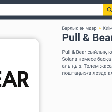
Барлық өнімдер
Киім
Pull & Be
Pull & Bear сыйлық к
Solana немесе басқа
алыңыз. Төлем жаса
поштаңызға лезде а
Аймақты таңдаңыз
Соманы таңдаңыз