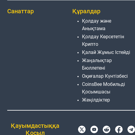
Санаттар
Құралдар
Қолдау және
Анықтама
Қолдау Көрсететін
Крипто
Қалай Жұмыс Істейді
Жаңалықтар
Бюллетені
Оқиғалар Күнтізбесі
CoinsBee Мобильді
Қосымшасы
Жеңілдіктер
Қауымдастыққа
Қосыл