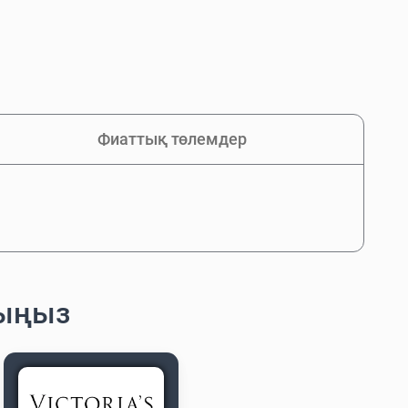
Фиаттық төлемдер
лыңыз