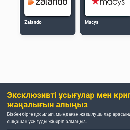
Zalando
Macys
Эксклюзивті ұсығулар мен кри
жаңалығын алыңыз
Бізбен бірге қосылып, мыңдаған жазылушылар арасын
ешқашан ұсығуды жіберіп алмаңыз.