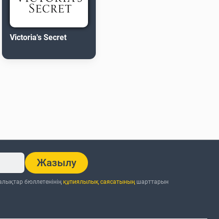
Victoria's Secret
Жазылу
ңалықтар бюллетенінің
құпиялылық саясатының
шарттарын