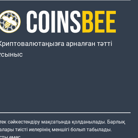
Криптовалютаңызға арналған тәтті
ұсыныс
 тек сәйкестендіру мақсатында қолданылады. Барлық
алары тиісті иелерінің меншігі болып табылады.
сты емес.