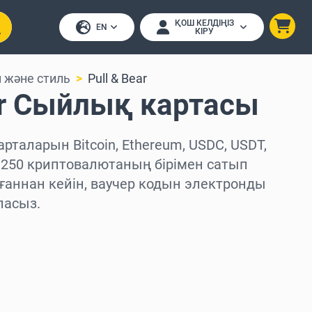
ҚОШ КЕЛДІҢІЗ
EN
КІРУ
 және стиль
Pull & Bear
ar Сыйлық картасы
арталарын Bitcoin, Ethereum, USDC, USDT,
 250 криптовалютаның бірімен сатып
ғаннан кейін, ваучер кодын электронды
ласыз.