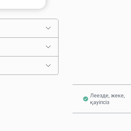
Бағаның болжамы
Леезде, жеке,
қауіпсіз