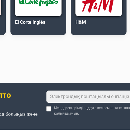
El Corte Inglés
H&M
пто
Мен деректерімді өңдеуге келісемін және жа
да болыңыз және
қабылдаймын.