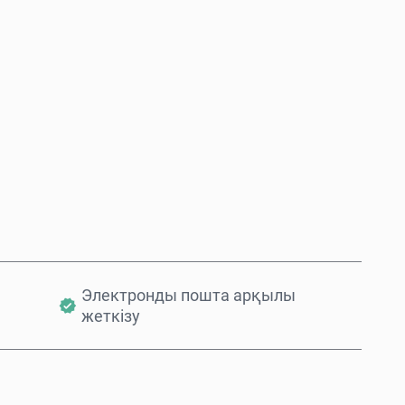
Қазір сатып алу
Себетке қосу
Электронды пошта арқылы
жеткізу