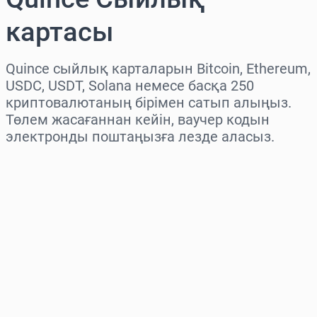
картасы
Quince сыйлық карталарын Bitcoin, Ethereum,
USDC, USDT, Solana немесе басқа 250
криптовалютаның бірімен сатып алыңыз.
Төлем жасағаннан кейін, ваучер кодын
электронды поштаңызға лезде аласыз.
Аймақты таңдаңыз
Соманы таңдаңыз
Бағаның болжамы