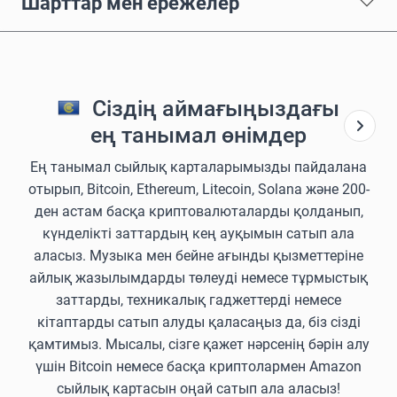
Шарттар мен ережелер
Сіздің аймағыңыздағы
ең танымал өнімдер
Ең танымал сыйлық карталарымызды пайдалана
отырып, Bitcoin, Ethereum, Litecoin, Solana және 200-
ден астам басқа криптовалюталарды қолданып,
күнделікті заттардың кең ауқымын сатып ала
аласыз. Музыка мен бейне ағынды қызметтеріне
айлық жазылымдарды төлеуді немесе тұрмыстық
заттарды, техникалық гаджеттерді немесе
кітаптарды сатып алуды қаласаңыз да, біз сізді
қамтимыз. Мысалы, сізге қажет нәрсенің бәрін алу
үшін Bitcoin немесе басқа криптолармен Amazon
сыйлық картасын оңай сатып ала аласыз!