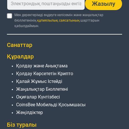
Жазылу
Мен деректерімді өңдеуге келісемін және жаңалықтар
бюллетенінің
құпиялылық саясатының
шарттарын
қабылдаймын.
Санаттар
Құралдар
Қолдау және Анықтама
Қолдау Көрсететін Крипто
Қалай Жұмыс Істейді
Жаңалықтар Бюллетені
Оқиғалар Күнтізбесі
CoinsBee Мобильді Қосымшасы
Жеңілдіктер
Біз туралы