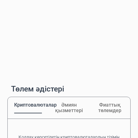
Төлем әдістері
Криптовалюталар
Әмиян
Фиаттық
қызметтері
төлемдер
Қолдау көрсетілетін криптовалюталардың тізімін