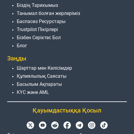
Біздің Тарихымыз
Танымал болған жерлеріміз
Баспасөз Ресурстары
Trustpilot Пікірлері
Бізбен Серіктес Бол
Блог
Заңды
Шарттар мен Келісімдер
Құпиялылық Саясаты
Басылым Ақпараты
KYC және AML
Қауымдастыққа Қосыл