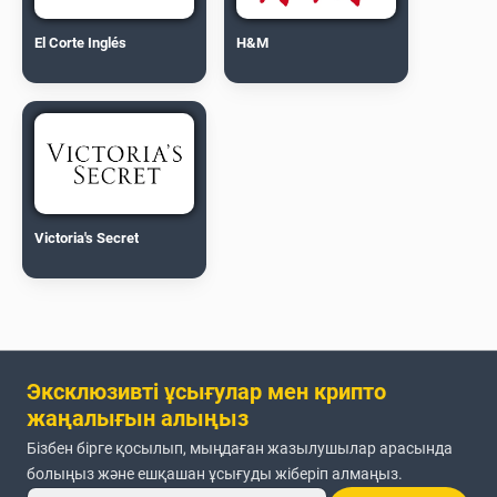
El Corte Inglés
H&M
Victoria's Secret
Эксклюзивті ұсығулар мен крипто
жаңалығын алыңыз
Бізбен бірге қосылып, мыңдаған жазылушылар арасында
болыңыз және ешқашан ұсығуды жіберіп алмаңыз.