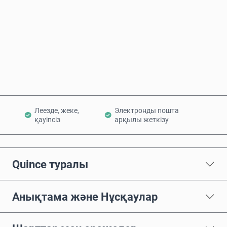
Қазір сатып алу
Себетке қосу
Леезде, жеке,
Электронды пошта
қауіпсіз
арқылы жеткізу
Quince туралы
Анықтама және Нұсқаулар