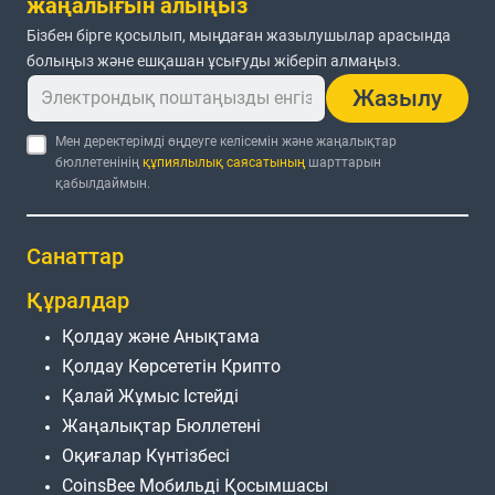
жаңалығын алыңыз
Бізбен бірге қосылып, мыңдаған жазылушылар арасында
болыңыз және ешқашан ұсығуды жіберіп алмаңыз.
Жазылу
Мен деректерімді өңдеуге келісемін және жаңалықтар
бюллетенінің
құпиялылық саясатының
шарттарын
қабылдаймын.
Санаттар
Құралдар
Қолдау және Анықтама
Қолдау Көрсететін Крипто
Қалай Жұмыс Істейді
Жаңалықтар Бюллетені
Оқиғалар Күнтізбесі
CoinsBee Мобильді Қосымшасы