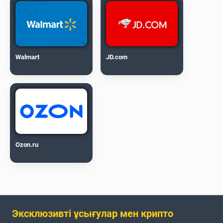
Walmart
JD.com
Ozon.ru
Эксклюзивті ұсығулар мен крипто