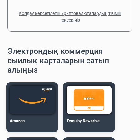
Қолдау көрсетілетін криптовалюталардың тізімін
тексеріңіз
Электрондық коммерция
сыйлық карталарын сатып
алыңыз
Amazon
Temu by Rewarble