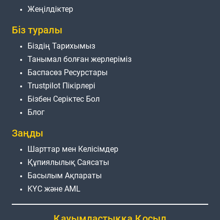
Жеңілдіктер
Біз туралы
Біздің Тарихымыз
Танымал болған жерлеріміз
Баспасөз Ресурстары
Trustpilot Пікірлері
Бізбен Серіктес Бол
Блог
Заңды
Шарттар мен Келісімдер
Құпиялылық Саясаты
Басылым Ақпараты
KYC және AML
Қауымдастыққа Қосыл