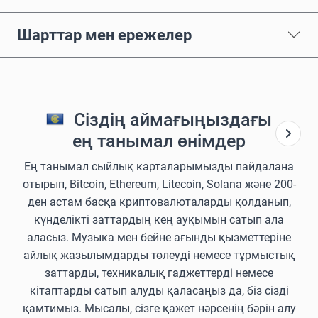
Шарттар мен ережелер
Сіздің аймағыңыздағы
ең танымал өнімдер
Ең танымал сыйлық карталарымызды пайдалана
отырып, Bitcoin, Ethereum, Litecoin, Solana және 200-
ден астам басқа криптовалюталарды қолданып,
күнделікті заттардың кең ауқымын сатып ала
аласыз. Музыка мен бейне ағынды қызметтеріне
айлық жазылымдарды төлеуді немесе тұрмыстық
заттарды, техникалық гаджеттерді немесе
кітаптарды сатып алуды қаласаңыз да, біз сізді
қамтимыз. Мысалы, сізге қажет нәрсенің бәрін алу