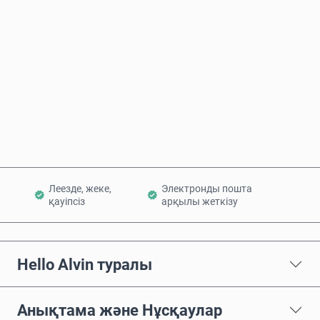
Бағаның болжамы
Қазір сатып алу
Себетке қосу
Леезде, жеке,
Электронды пошта
қауіпсіз
арқылы жеткізу
Hello Alvin туралы
Анықтама және Нұсқаулар