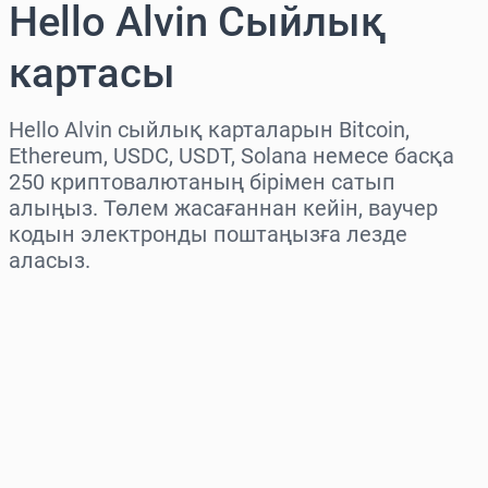
Hello Alvin Сыйлық
картасы
Hello Alvin сыйлық карталарын Bitcoin,
Ethereum, USDC, USDT, Solana немесе басқа
250 криптовалютаның бірімен сатып
алыңыз. Төлем жасағаннан кейін, ваучер
кодын электронды поштаңызға лезде
аласыз.
Аймақты таңдаңыз
Соманы таңдаңыз