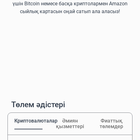
үшін Bitcoin немесе басқа криптолармен Amazon
сыйлық картасын оңай сатып ала аласыз!
Төлем әдістері
Криптовалюталар
Әмиян
Фиаттық
қызметтері
төлемдер