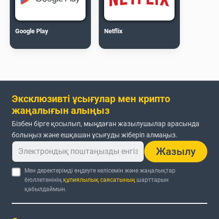
Google Play
Netflix
Эксклюзивті ұсығулар мен крипто
жаңалығын алыңыз
Бізбен бірге қосылып, мыңдаған жазылушылар арасында
болыңыз және ешқашан ұсығуды жіберіп алмаңыз.
Жазылу
Мен деректерімді өңдеуге келісемін және жаңалықтар
бюллетенінің
құпиялылық саясатының
шарттарын
қабылдаймын.