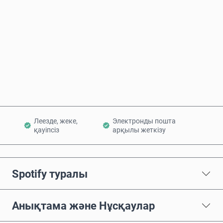
Қазір сатып алу
Себетке қосу
Леезде, жеке,
Электронды пошта
қауіпсіз
арқылы жеткізу
Spotify туралы
Анықтама және Нұсқаулар