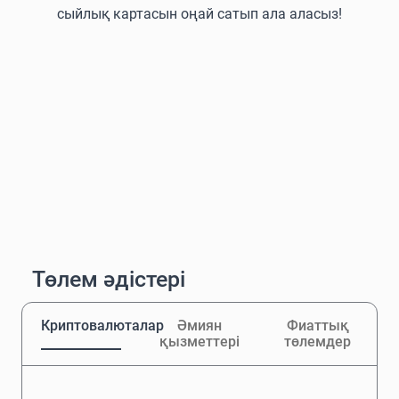
сыйлық картасын оңай сатып ала аласыз!
Төлем әдістері
Криптовалюталар
Әмиян
Фиаттық
қызметтері
төлемдер