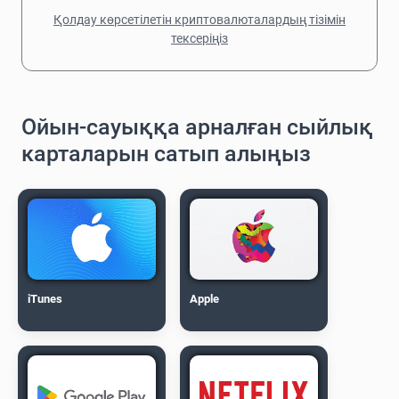
Қолдау көрсетілетін криптовалюталардың тізімін
тексеріңіз
Ойын-сауыққа арналған сыйлық
карталарын сатып алыңыз
iTunes
Apple