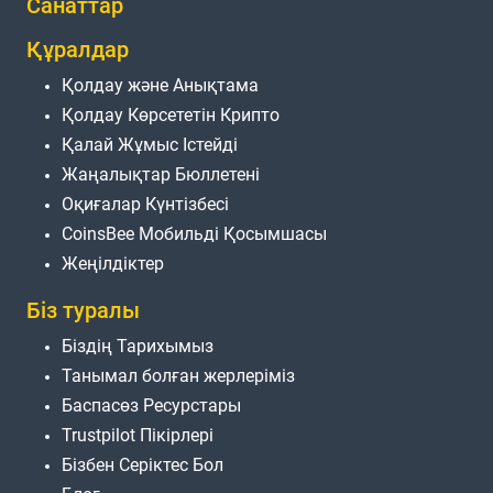
Санаттар
Құралдар
Қолдау және Анықтама
Қолдау Көрсететін Крипто
Қалай Жұмыс Істейді
Жаңалықтар Бюллетені
Оқиғалар Күнтізбесі
CoinsBee Мобильді Қосымшасы
Жеңілдіктер
Біз туралы
Біздің Тарихымыз
Танымал болған жерлеріміз
Баспасөз Ресурстары
Trustpilot Пікірлері
Бізбен Серіктес Бол