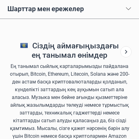
Шарттар мен ережелер
Сіздің аймағыңыздағы
ең танымал өнімдер
Ең танымал сыйлық карталарымызды пайдалана
отырып, Bitcoin, Ethereum, Litecoin, Solana және 200-
ден астам басқа криптовалюталарды қолданып,
күнделікті заттардың кең ауқымын сатып ала
аласыз. Музыка мен бейне ағынды қызметтеріне
айлық жазылымдарды төлеуді немесе тұрмыстық
заттарды, техникалық гаджеттерді немесе
кітаптарды сатып алуды қаласаңыз да, біз сізді
қамтимыз. Мысалы, сізге қажет нәрсенің бәрін алу
үшін Bitcoin немесе басқа криптолармен Amazon