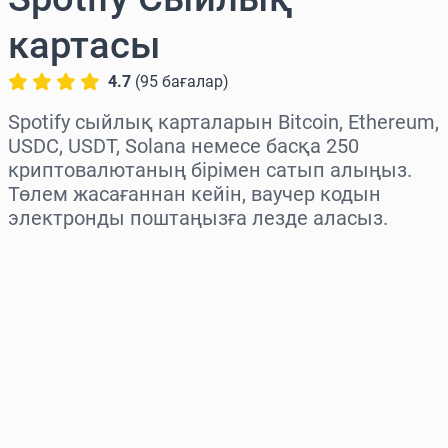
картасы
4.7
(
95
бағалар
)
Spotify сыйлық карталарын Bitcoin, Ethereum,
USDC, USDT, Solana немесе басқа 250
криптовалютаның бірімен сатып алыңыз.
Төлем жасағаннан кейін, ваучер кодын
электронды поштаңызға лезде аласыз.
Аймақты таңдаңыз
Соманы таңдаңыз
Бағаның болжамы