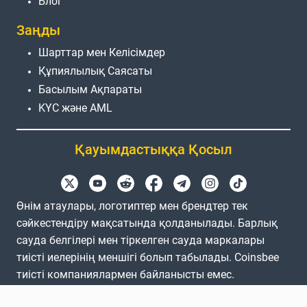
Блог
Заңды
Шарттар мен Келісімдер
Құпиялылық Саясаты
Басылым Ақпараты
KYC және AML
Қауымдастыққа Қосыл
Өнім атаулары, логотиптер мен брендтер тек
сәйкестендіру мақсатында қолданылады. Барлық
сауда белгілері мен тіркелген сауда маркалары
тиісті иелерінің меншігі болып табылады. Coinsbee
тиісті компаниялармен байланысты емес.