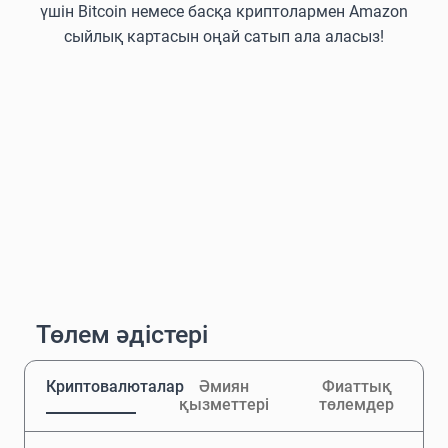
үшін Bitcoin немесе басқа криптолармен Amazon
сыйлық картасын оңай сатып ала аласыз!
Төлем әдістері
Криптовалюталар
Әмиян
Фиаттық
қызметтері
төлемдер