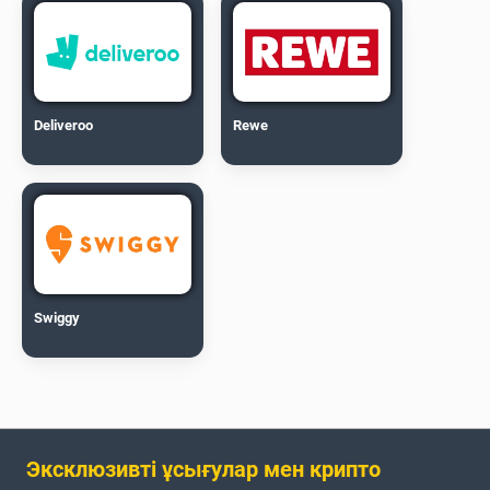
Deliveroo
Rewe
Swiggy
Эксклюзивті ұсығулар мен крипто