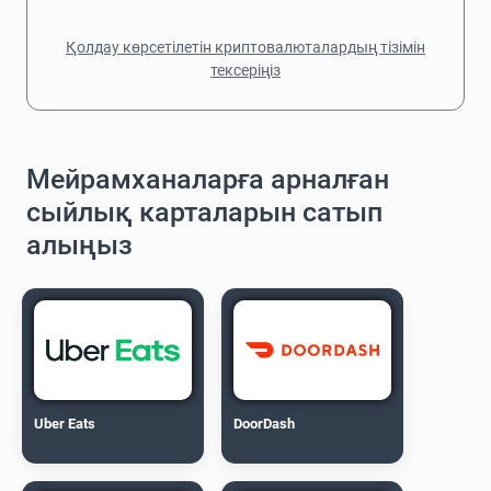
Қолдау көрсетілетін криптовалюталардың тізімін
тексеріңіз
Мейрамханаларға арналған
сыйлық карталарын сатып
алыңыз
Uber Eats
DoorDash