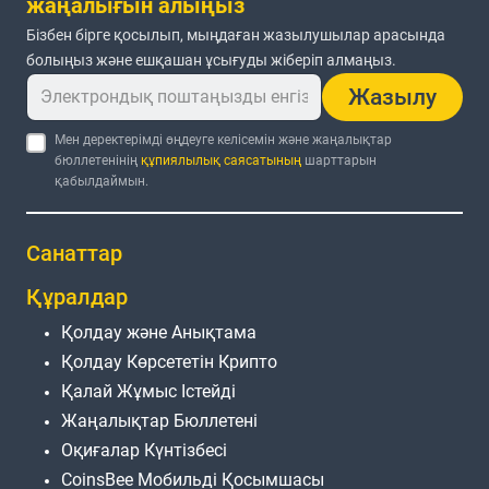
жаңалығын алыңыз
Бізбен бірге қосылып, мыңдаған жазылушылар арасында
болыңыз және ешқашан ұсығуды жіберіп алмаңыз.
Жазылу
Мен деректерімді өңдеуге келісемін және жаңалықтар
бюллетенінің
құпиялылық саясатының
шарттарын
қабылдаймын.
Санаттар
Құралдар
Қолдау және Анықтама
Қолдау Көрсететін Крипто
Қалай Жұмыс Істейді
Жаңалықтар Бюллетені
Оқиғалар Күнтізбесі
CoinsBee Мобильді Қосымшасы