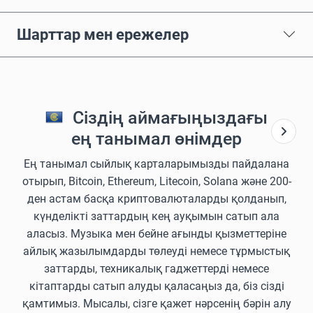
Шарттар мен ережелер
Сіздің аймағыңыздағы
ең танымал өнімдер
Ең танымал сыйлық карталарымызды пайдалана
отырып, Bitcoin, Ethereum, Litecoin, Solana және 200-
ден астам басқа криптовалюталарды қолданып,
күнделікті заттардың кең ауқымын сатып ала
аласыз. Музыка мен бейне ағынды қызметтеріне
айлық жазылымдарды төлеуді немесе тұрмыстық
заттарды, техникалық гаджеттерді немесе
кітаптарды сатып алуды қаласаңыз да, біз сізді
қамтимыз. Мысалы, сізге қажет нәрсенің бәрін алу