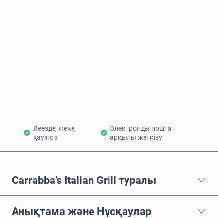
Бағаның болжамы
Қазір сатып алу
Себетке қосу
Леезде, жеке,
Электронды пошта
қауіпсіз
арқылы жеткізу
Carrabba’s Italian Grill туралы
Анықтама және Нұсқаулар