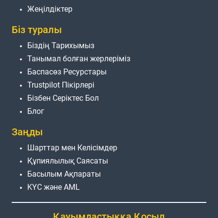
Жеңілдіктер
Біз туралы
Біздің Тарихымыз
Танымал болған жерлеріміз
Баспасөз Ресурстары
Trustpilot Пікірлері
Бізбен Серіктес Бол
Блог
Заңды
Шарттар мен Келісімдер
Құпиялылық Саясаты
Басылым Ақпараты
KYC және AML
Қауымдастыққа Қосыл