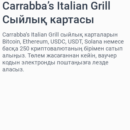
Carrabba’s Italian Grill
Сыйлық картасы
Carrabba’s Italian Grill сыйлық карталарын
Bitcoin, Ethereum, USDC, USDT, Solana немесе
басқа 250 криптовалютаның бірімен сатып
алыңыз. Төлем жасағаннан кейін, ваучер
кодын электронды поштаңызға лезде
аласыз.
Аймақты таңдаңыз
Соманы таңдаңыз