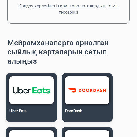
Қолдау көрсетілетін криптовалюталардың тізімін
тексеріңіз
Мейрамханаларға арналған
сыйлық карталарын сатып
алыңыз
Uber Eats
DoorDash