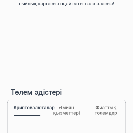
сыйлық картасын оңай сатып ала аласыз!
Төлем әдістері
Криптовалюталар
Әмиян
Фиаттық
қызметтері
төлемдер