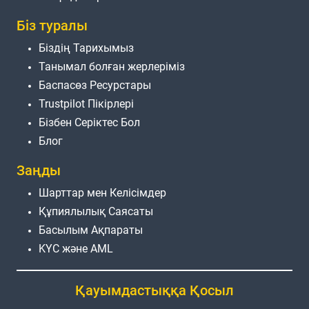
Біз туралы
Біздің Тарихымыз
Танымал болған жерлеріміз
Баспасөз Ресурстары
Trustpilot Пікірлері
Бізбен Серіктес Бол
Блог
Заңды
Шарттар мен Келісімдер
Құпиялылық Саясаты
Басылым Ақпараты
KYC және AML
Қауымдастыққа Қосыл