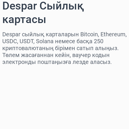
Despar Сыйлық
картасы
Despar сыйлық карталарын Bitcoin, Ethereum,
USDC, USDT, Solana немесе басқа 250
криптовалютаның бірімен сатып алыңыз.
Төлем жасағаннан кейін, ваучер кодын
электронды поштаңызға лезде аласыз.
Аймақты таңдаңыз
Соманы таңдаңыз
Бағаның болжамы