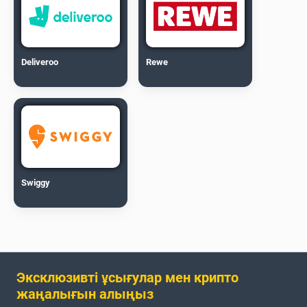
Deliveroo
Rewe
Swiggy
Эксклюзивті ұсығулар мен крипто
жаңалығын алыңыз