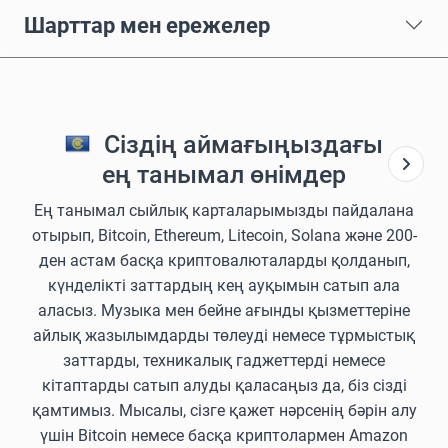
Шарттар мен ережелер
Сіздің аймағыңыздағы
ең танымал өнімдер
Ең танымал сыйлық карталарымызды пайдалана
отырып, Bitcoin, Ethereum, Litecoin, Solana және 200-
ден астам басқа криптовалюталарды қолданып,
күнделікті заттардың кең ауқымын сатып ала
аласыз. Музыка мен бейне ағынды қызметтеріне
айлық жазылымдарды төлеуді немесе тұрмыстық
заттарды, техникалық гаджеттерді немесе
кітаптарды сатып алуды қаласаңыз да, біз сізді
қамтимыз. Мысалы, сізге қажет нәрсенің бәрін алу
үшін Bitcoin немесе басқа криптолармен Amazon