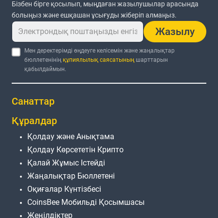
Бізбен бірге қосылып, мыңдаған жазылушылар арасында
болыңыз және ешқашан ұсығуды жіберіп алмаңыз.
Жазылу
Мен деректерімді өңдеуге келісемін және жаңалықтар
бюллетенінің
құпиялылық саясатының
шарттарын
қабылдаймын.
Санаттар
Құралдар
Қолдау және Анықтама
Қолдау Көрсететін Крипто
Қалай Жұмыс Істейді
Жаңалықтар Бюллетені
Оқиғалар Күнтізбесі
CoinsBee Мобильді Қосымшасы
Жеңілдіктер