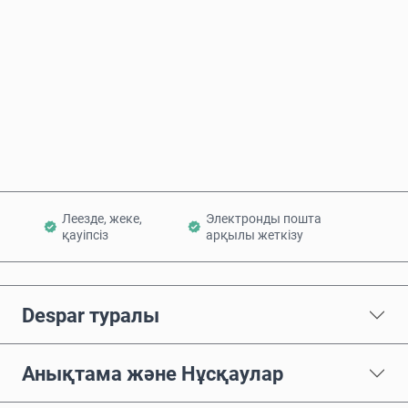
Қазір сатып алу
Себетке қосу
Леезде, жеке,
Электронды пошта
қауіпсіз
арқылы жеткізу
Despar туралы
Анықтама және Нұсқаулар