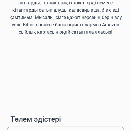
заттарды, техникалық гаджеттерді немесе
кітаптарды сатып алуды қаласаңыз да, біз сізді
қамтимыз. Мысалы, сізге қажет нәрсенің бәрін алу
үшін Bitcoin немесе басқа криптолармен Amazon
сыйлық картасын оңай сатып ала аласыз!
Төлем әдістері