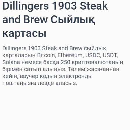
Dillingers 1903 Steak
and Brew Сыйлық
картасы
Dillingers 1903 Steak and Brew сыйлық
карталарын Bitcoin, Ethereum, USDC, USDT,
Solana немесе басқа 250 криптовалютаның
бірімен сатып алыңыз. Төлем жасағаннан
кейін, ваучер кодын электронды
поштаңызға лезде аласыз.
Аймақты таңдаңыз
Соманы таңдаңыз