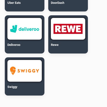
Uber Eats
DoorDash
Deliveroo
Rewe
Swiggy