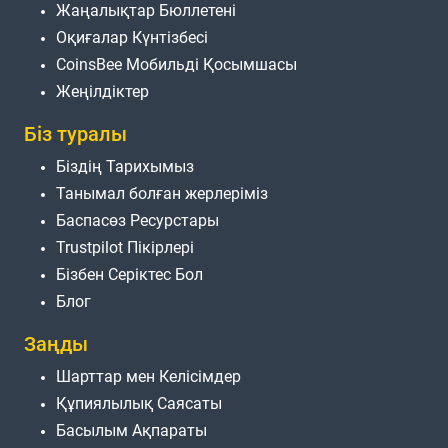
Жаңалықтар Бюллетені
Оқиғалар Күнтізбесі
CoinsBee Мобильді Қосымшасы
Жеңілдіктер
Біз туралы
Біздің Тарихымыз
Танымал болған жерлеріміз
Баспасөз Ресурстары
Trustpilot Пікірлері
Бізбен Серіктес Бол
Блог
Заңды
Шарттар мен Келісімдер
Құпиялылық Саясаты
Басылым Ақпараты