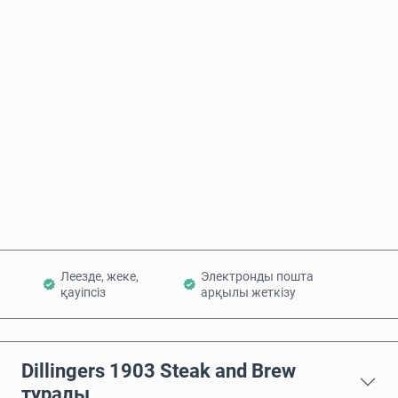
Бағаның болжамы
Қазір сатып алу
Себетке қосу
Леезде, жеке,
Электронды пошта
қауіпсіз
арқылы жеткізу
Dillingers 1903 Steak and Brew
туралы