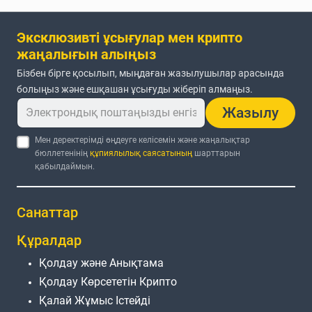
Эксклюзивті ұсығулар мен крипто
жаңалығын алыңыз
Бізбен бірге қосылып, мыңдаған жазылушылар арасында
болыңыз және ешқашан ұсығуды жіберіп алмаңыз.
Жазылу
Мен деректерімді өңдеуге келісемін және жаңалықтар
бюллетенінің
құпиялылық саясатының
шарттарын
қабылдаймын.
Санаттар
Құралдар
Қолдау және Анықтама
Қолдау Көрсететін Крипто
Қалай Жұмыс Істейді