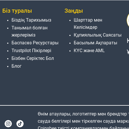
Біз туралы
Заңды
Біздің Тарихымыз
Шарттар мен
Келісімдер
Танымал болған
жерлеріміз
Құпиялылық Саясаты
Баспасөз Ресурстары
Басылым Ақпараты
Trustpilot Пікірлері
KYC және AML
Бізбен Серіктес Бол
Блог
Өнім атаулары, логотиптер мен брендтер
сауда белгілері мен тіркелген сауда марк
Coinsbee тиісті компаниялармен байланы