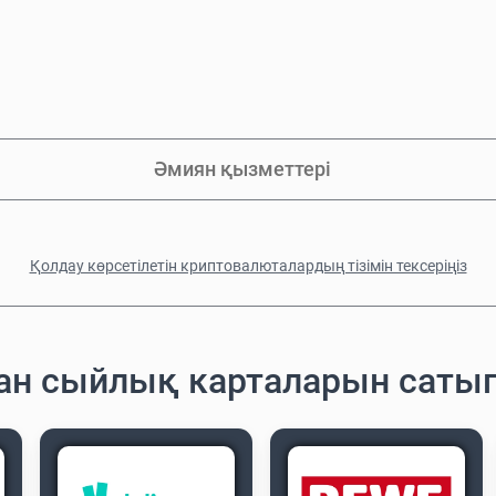
Әмиян қызметтері
Қолдау көрсетілетін криптовалюталардың тізімін тексеріңіз
ған сыйлық карталарын саты