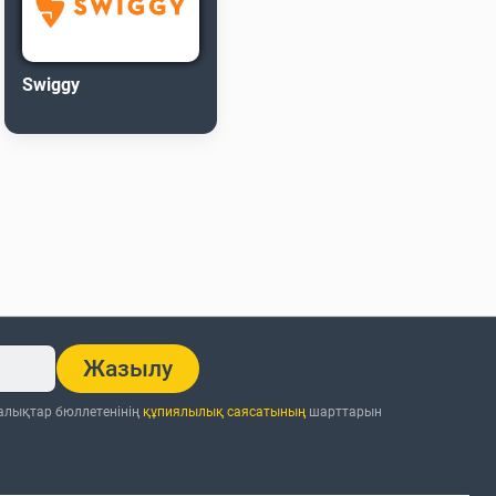
Swiggy
Жазылу
ңалықтар бюллетенінің
құпиялылық саясатының
шарттарын