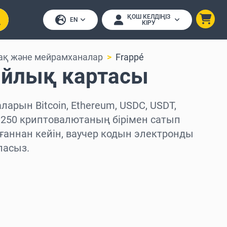
ҚОШ КЕЛДІҢІЗ
EN
КІРУ
ақ және мейрамханалар
Frappé
ыйлық картасы
арын Bitcoin, Ethereum, USDC, USDT,
 250 криптовалютаның бірімен сатып
ғаннан кейін, ваучер кодын электронды
ласыз.