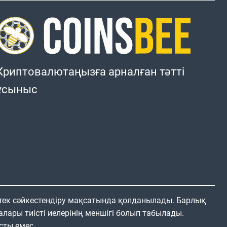
Криптовалютаңызға арналған тәтті
ұсыныс
 тек сәйкестендіру мақсатында қолданылады. Барлық
алары тиісті иелерінің меншігі болып табылады.
сты емес.