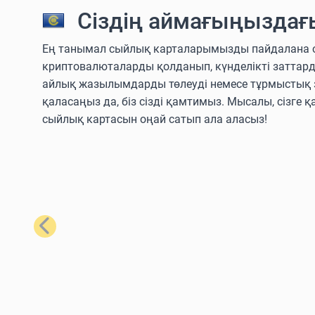
Сіздің аймағыңыздағ
Ең танымал сыйлық карталарымызды пайдалана отыры
криптовалюталарды қолданып, күнделікті заттар
айлық жазылымдарды төлеуді немесе тұрмыстық з
қаласаңыз да, біз сізді қамтимыз. Мысалы, сізге қ
сыйлық картасын оңай сатып ала аласыз!
Алдыңғы