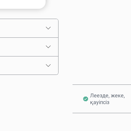
Бағаның болжамы
Леезде, жеке,
қауіпсіз