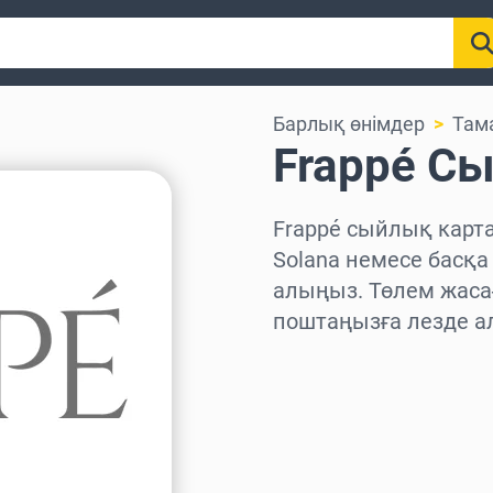
Барлық өнімдер
Там
Frappé С
Frappé сыйлық картал
Solana немесе басқа
алыңыз. Төлем жаса
поштаңызға лезде а
Аймақты таңдаңыз
Соманы таңдаңыз