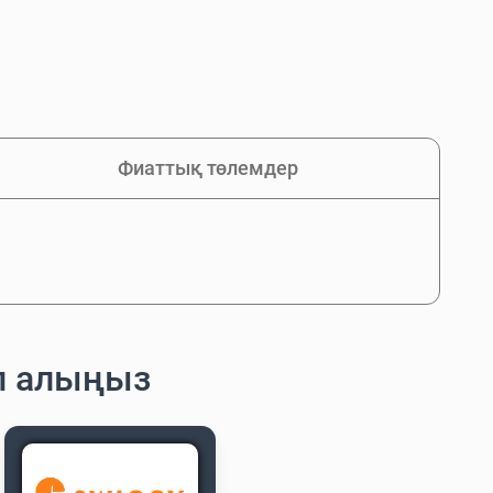
Фиаттық төлемдер
п алыңыз