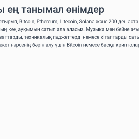
ы ең танымал өнімдер
п, Bitcoin, Ethereum, Litecoin, Solana және 200-ден аст
дың кең ауқымын сатып ала аласыз. Музыка мен бейне ағ
аттарды, техникалық гаджеттерді немесе кітаптарды сат
ажет нәрсенің бәрін алу үшін Bitcoin немесе басқа крипто