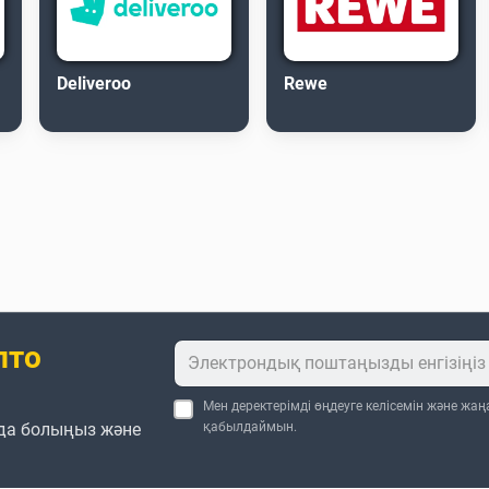
Deliveroo
Rewe
пто
Мен деректерімді өңдеуге келісемін және жа
да болыңыз және
қабылдаймын.