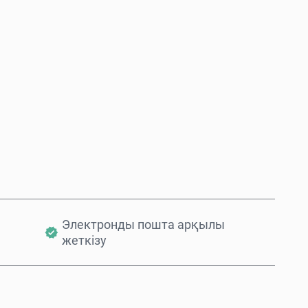
Қазір сатып алу
Себетке қосу
Электронды пошта арқылы
жеткізу