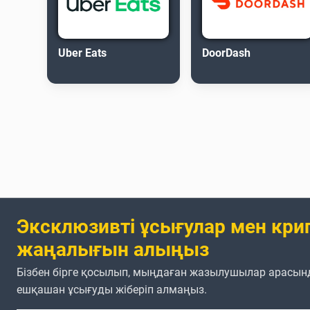
Uber Eats
DoorDash
Эксклюзивті ұсығулар мен кри
жаңалығын алыңыз
Бізбен бірге қосылып, мыңдаған жазылушылар арасын
ешқашан ұсығуды жіберіп алмаңыз.