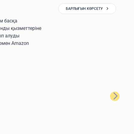
БАРЛЫҒЫН КӨРСЕТУ
ам басқа
ынды қызметтеріне
ып алуды
лармен Amazon
Келесі