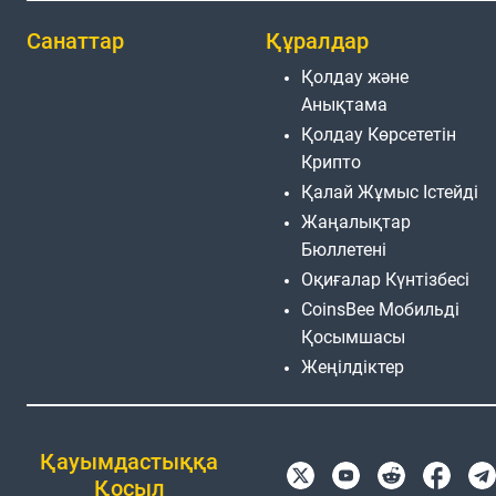
Санаттар
Құралдар
Қолдау және
Анықтама
Қолдау Көрсететін
Крипто
Қалай Жұмыс Істейді
Жаңалықтар
Бюллетені
Оқиғалар Күнтізбесі
CoinsBee Мобильді
Қосымшасы
Жеңілдіктер
Қауымдастыққа
Қосыл