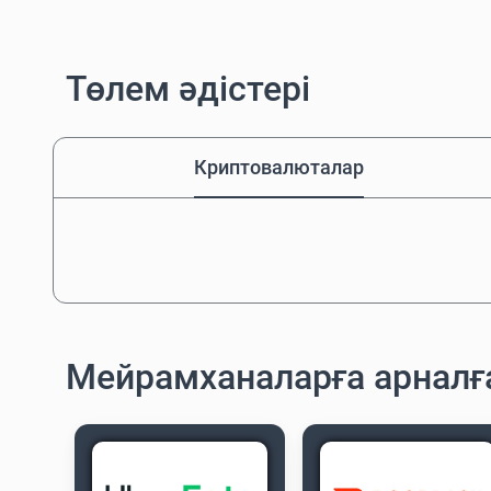
Төлем әдістері
Криптовалюталар
Мейрамханаларға арнал