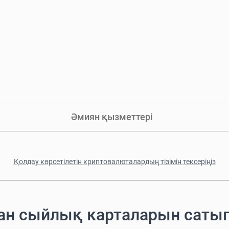
Әмиян қызметтері
Қолдау көрсетілетін криптовалюталардың тізімін тексеріңіз
ған сыйлық карталарын саты