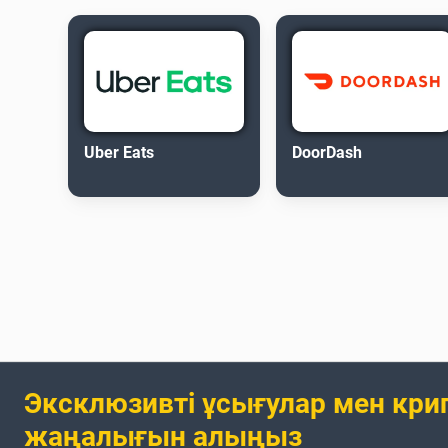
Uber Eats
DoorDash
Эксклюзивті ұсығулар мен кри
жаңалығын алыңыз