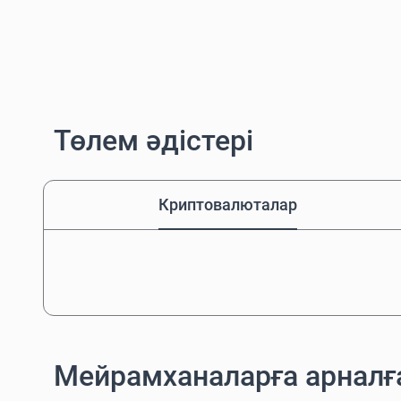
Төлем әдістері
Криптовалюталар
Мейрамханаларға арнал