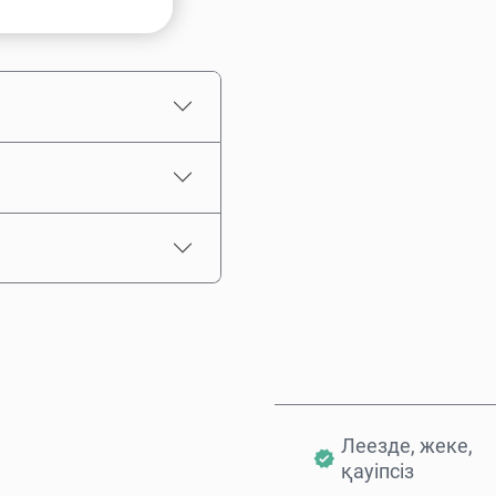
Соманы таңдаңыз
Бағаның болжамы
Леезде, жеке,
қауіпсіз