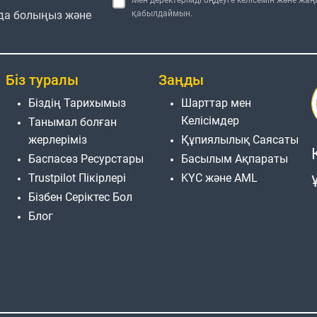
да болыңыз және
қабылдаймын.
Біз туралы
Заңды
Біздің Тарихымыз
Шарттар мен
Келісімдер
Танымал болған
жерлеріміз
Құпиялылық Саясаты
Баспасөз Ресурстары
Басылым Ақпараты
Trustpilot Пікірлері
KYC және AML
Бізбен Серіктес Бол
Блог