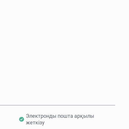
Қазір сатып алу
Себетке қосу
Электронды пошта арқылы
жеткізу