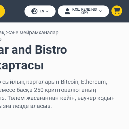
ҚОШ КЕЛДІҢІЗ
EN
КІРУ
ақ және мейрамханалар
o
ar and Bistro
картасы
tro сыйлық карталарын Bitcoin, Ethereum,
немесе басқа 250 криптовалютаның
з. Төлем жасағаннан кейін, ваучер кодын
зға лезде аласыз.