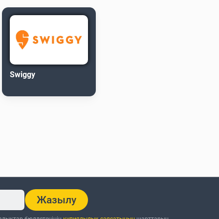
Swiggy
Жазылу
ңалықтар бюллетенінің
құпиялылық саясатының
шарттарын