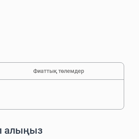
Фиаттық төлемдер
п алыңыз