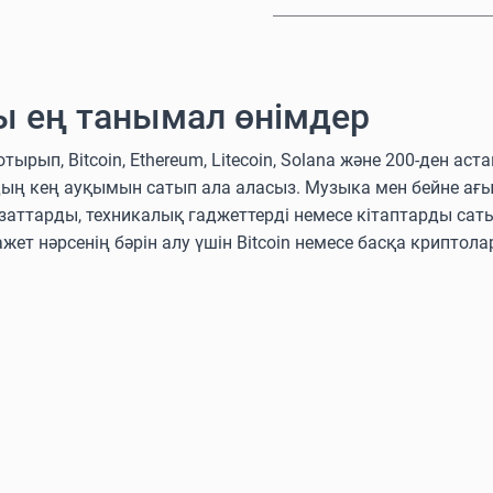
ы ең танымал өнімдер
п, Bitcoin, Ethereum, Litecoin, Solana және 200-ден аст
дың кең ауқымын сатып ала аласыз. Музыка мен бейне ағ
аттарды, техникалық гаджеттерді немесе кітаптарды сат
ажет нәрсенің бәрін алу үшін Bitcoin немесе басқа крипто