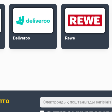
Deliveroo
Rewe
пто
Мен деректерімді өңдеуге келісемін және жа