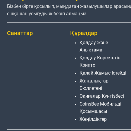
Бізбен бірге қосылып, мыңдаған жазылушылар арасын
ешқашан ұсығуды жіберіп алмаңыз.
Санаттар
Құралдар
Қолдау және
Анықтама
Қолдау Көрсететін
Крипто
Қалай Жұмыс Істейді
Жаңалықтар
Бюллетені
Оқиғалар Күнтізбесі
CoinsBee Мобильді
Қосымшасы
Жеңілдіктер