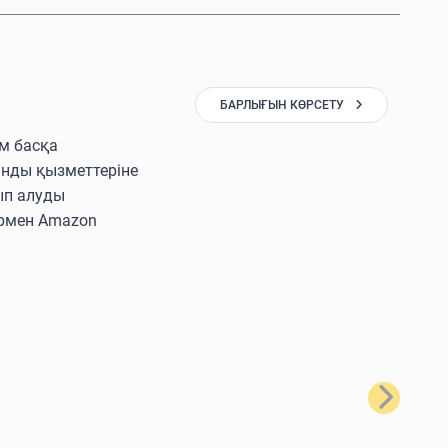
БАРЛЫҒЫН КӨРСЕТУ
ам басқа
ынды қызметтеріне
ып алуды
лармен Amazon
Келесі