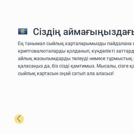
Сіздің аймағыңыздағ
Ең танымал сыйлық карталарымызды пайдалана отыры
криптовалюталарды қолданып, күнделікті заттар
айлық жазылымдарды төлеуді немесе тұрмыстық з
қаласаңыз да, біз сізді қамтимыз. Мысалы, сізге қ
сыйлық картасын оңай сатып ала аласыз!
Алдыңғы