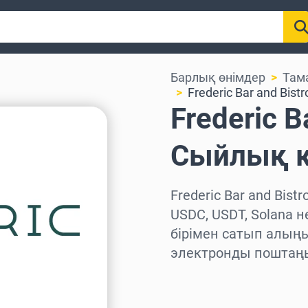
Барлық өнімдер
Там
Frederic Bar and Bistr
Frederic B
Сыйлық 
Frederic Bar and Bis
USDC, USDT, Solana 
бірімен сатып алыңы
электронды поштаңы
Аймақты таңдаңыз