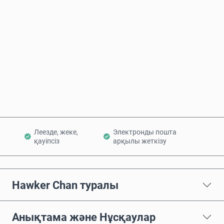
Бағаның болжамы
Қазір сатып алу
Себетке қосу
Леезде, жеке,
Электронды пошта
қауіпсіз
арқылы жеткізу
Hawker Chan туралы
Анықтама және Нұсқаулар