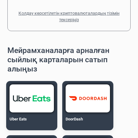
Қолдау көрсетілетін криптовалюталардың тізімін
тексеріңіз
Мейрамханаларға арналған
сыйлық карталарын сатып
алыңыз
Uber Eats
DoorDash