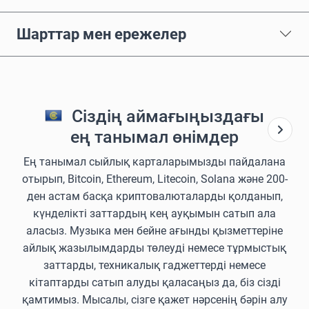
Шарттар мен ережелер
Сіздің аймағыңыздағы
ең танымал өнімдер
Ең танымал сыйлық карталарымызды пайдалана
отырып, Bitcoin, Ethereum, Litecoin, Solana және 200-
ден астам басқа криптовалюталарды қолданып,
күнделікті заттардың кең ауқымын сатып ала
аласыз. Музыка мен бейне ағынды қызметтеріне
айлық жазылымдарды төлеуді немесе тұрмыстық
заттарды, техникалық гаджеттерді немесе
кітаптарды сатып алуды қаласаңыз да, біз сізді
қамтимыз. Мысалы, сізге қажет нәрсенің бәрін алу