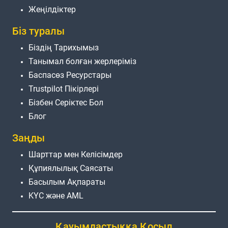
Жеңілдіктер
Біз туралы
Біздің Тарихымыз
Танымал болған жерлеріміз
Баспасөз Ресурстары
Trustpilot Пікірлері
Бізбен Серіктес Бол
Блог
Заңды
Шарттар мен Келісімдер
Құпиялылық Саясаты
Басылым Ақпараты
KYC және AML
Қауымдастыққа Қосыл