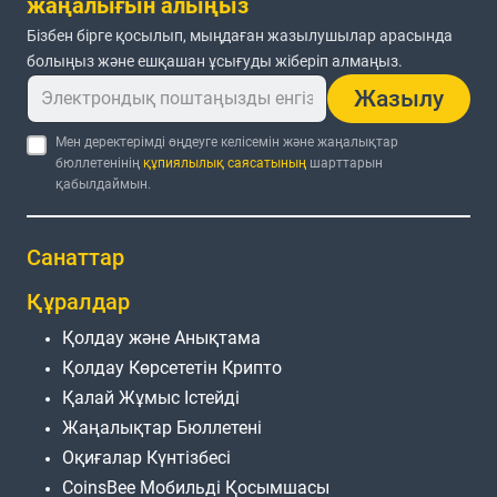
жаңалығын алыңыз
Бізбен бірге қосылып, мыңдаған жазылушылар арасында
болыңыз және ешқашан ұсығуды жіберіп алмаңыз.
Жазылу
Мен деректерімді өңдеуге келісемін және жаңалықтар
бюллетенінің
құпиялылық саясатының
шарттарын
қабылдаймын.
Санаттар
Құралдар
Қолдау және Анықтама
Қолдау Көрсететін Крипто
Қалай Жұмыс Істейді
Жаңалықтар Бюллетені
Оқиғалар Күнтізбесі
CoinsBee Мобильді Қосымшасы