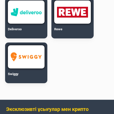
Deliveroo
Rewe
Swiggy
Эксклюзивті ұсығулар мен крипто