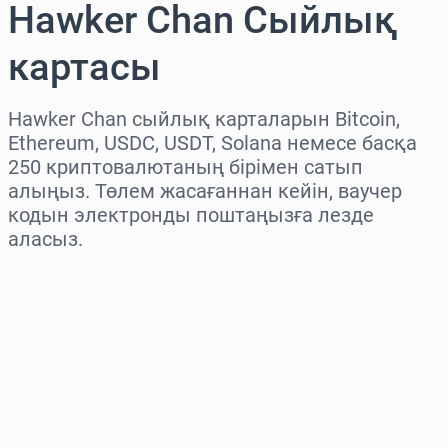
Hawker Chan Сыйлық
картасы
Hawker Chan сыйлық карталарын Bitcoin,
Ethereum, USDC, USDT, Solana немесе басқа
250 криптовалютаның бірімен сатып
алыңыз. Төлем жасағаннан кейін, ваучер
кодын электронды поштаңызға лезде
аласыз.
Аймақты таңдаңыз
Соманы таңдаңыз