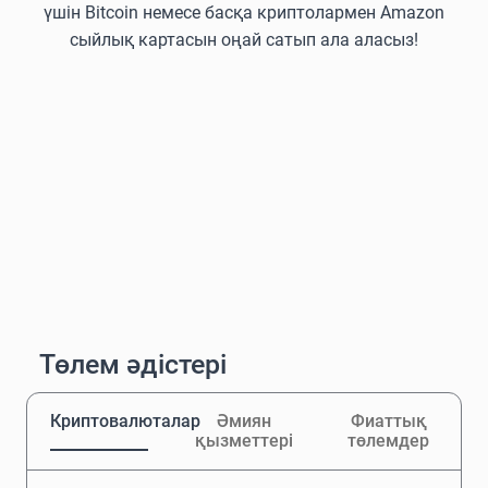
үшін Bitcoin немесе басқа криптолармен Amazon
сыйлық картасын оңай сатып ала аласыз!
Төлем әдістері
Криптовалюталар
Әмиян
Фиаттық
қызметтері
төлемдер