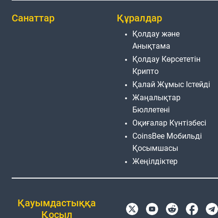
Санаттар
Құралдар
Қолдау және
Анықтама
Қолдау Көрсететін
Крипто
Қалай Жұмыс Істейді
Жаңалықтар
Бюллетені
Оқиғалар Күнтізбесі
CoinsBee Мобильді
Қосымшасы
Жеңілдіктер
Қауымдастыққа
Қосыл