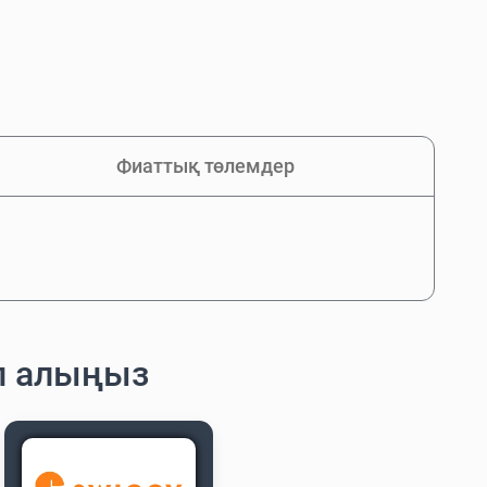
Фиаттық төлемдер
п алыңыз