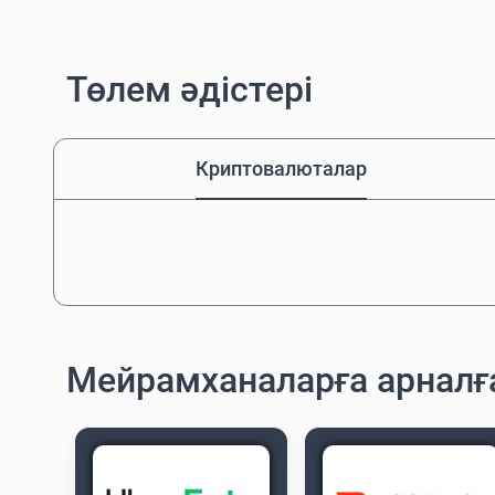
Төлем әдістері
Криптовалюталар
Мейрамханаларға арнал