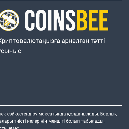
Криптовалютаңызға арналған тәтті
ұсыныс
 тек сәйкестендіру мақсатында қолданылады. Барлық
алары тиісті иелерінің меншігі болып табылады.
сты емес.