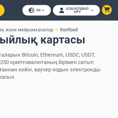
ҚОШ КЕЛДІҢІЗ
EN
КІРУ
ақ және мейрамханалар
Konfood
Сыйлық картасы
аларын Bitcoin, Ethereum, USDC, USDT,
 250 криптовалютаның бірімен сатып
ғаннан кейін, ваучер кодын электронды
ласыз.