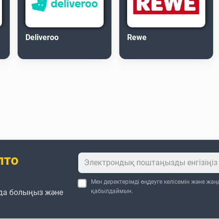
Deliveroo
Rewe
пто
Мен деректерімді өңдеуге келісемін және жа
да болыңыз және
қабылдаймын.