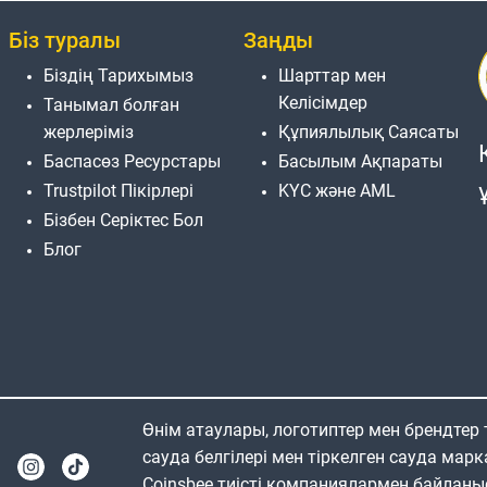
Біз туралы
Заңды
Біздің Тарихымыз
Шарттар мен
Келісімдер
Танымал болған
жерлеріміз
Құпиялылық Саясаты
Баспасөз Ресурстары
Басылым Ақпараты
Trustpilot Пікірлері
KYC және AML
Бізбен Серіктес Бол
Блог
Өнім атаулары, логотиптер мен брендтер
сауда белгілері мен тіркелген сауда марк
Coinsbee тиісті компаниялармен байланы