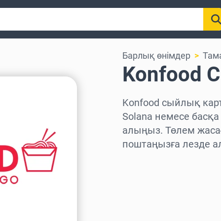
Барлық өнімдер
Там
Konfood 
Konfood сыйлық карт
Solana немесе басқа
алыңыз. Төлем жаса
поштаңызға лезде а
Аймақты таңдаңыз
Соманы таңдаңыз