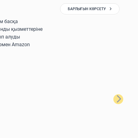
БАРЛЫҒЫН КӨРСЕТУ
ам басқа
ынды қызметтеріне
ып алуды
лармен Amazon
Келесі