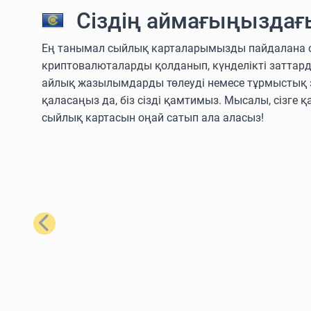
Сіздің аймағыңыздағ
Ең танымал сыйлық карталарымызды пайдалана отыры
криптовалюталарды қолданып, күнделікті заттар
айлық жазылымдарды төлеуді немесе тұрмыстық з
қаласаңыз да, біз сізді қамтимыз. Мысалы, сізге қ
сыйлық картасын оңай сатып ала аласыз!
Алдыңғы