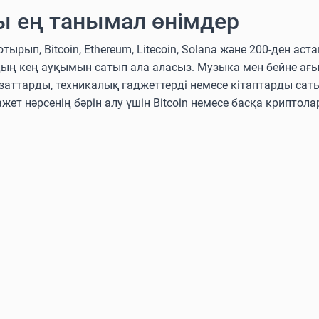
ы ең танымал өнімдер
п, Bitcoin, Ethereum, Litecoin, Solana және 200-ден аст
дың кең ауқымын сатып ала аласыз. Музыка мен бейне ағ
аттарды, техникалық гаджеттерді немесе кітаптарды сат
ажет нәрсенің бәрін алу үшін Bitcoin немесе басқа крипто