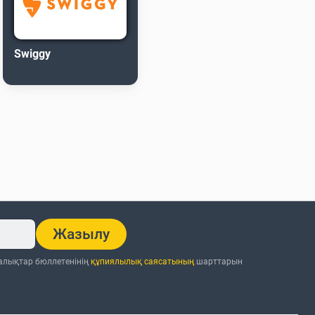
Swiggy
Жазылу
ңалықтар бюллетенінің
құпиялылық саясатының
шарттарын