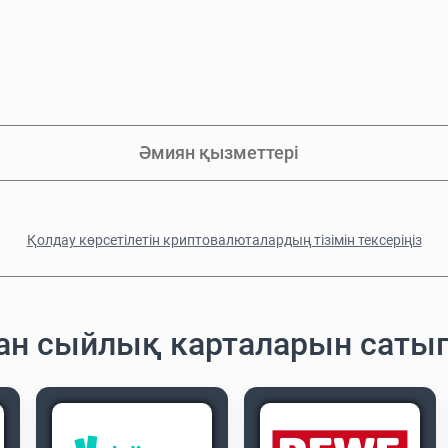
Әмиян қызметтері
Қолдау көрсетілетін криптовалюталардың тізімін тексеріңіз
ған сыйлық карталарын саты