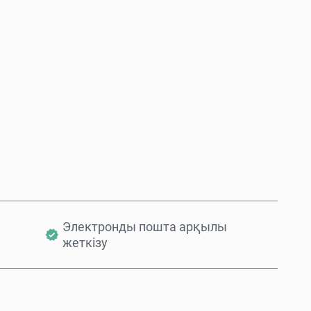
Қазір сатып алу
Себетке қосу
Электронды пошта арқылы
жеткізу