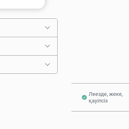
Бағаның болжамы
Леезде, жеке,
қауіпсіз