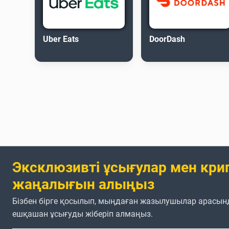
Uber Eats
DoorDash
Эксклюзивті ұсығулар мен кри
жаңалығын алыңыз
Бізбен бірге қосылып, мыңдаған жазылушылар арасын
ешқашан ұсығуды жіберіп алмаңыз.