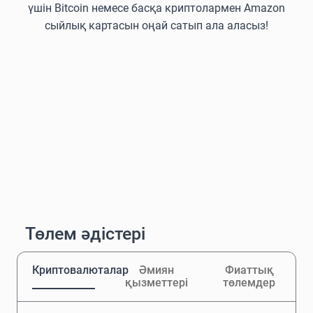
үшін Bitcoin немесе басқа криптолармен Amazon
сыйлық картасын оңай сатып ала аласыз!
Төлем әдістері
Криптовалюталар
Әмиян
Фиаттық
қызметтері
төлемдер