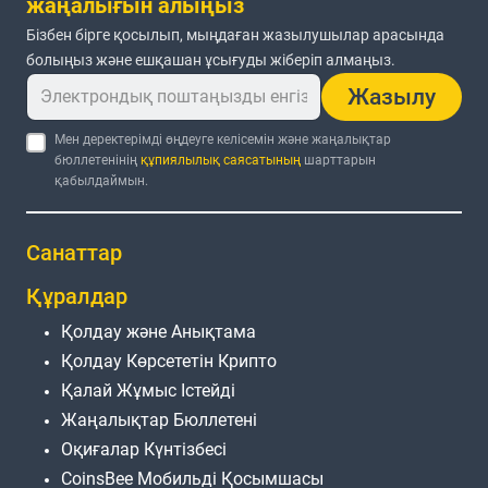
жаңалығын алыңыз
Бізбен бірге қосылып, мыңдаған жазылушылар арасында
болыңыз және ешқашан ұсығуды жіберіп алмаңыз.
Жазылу
Мен деректерімді өңдеуге келісемін және жаңалықтар
бюллетенінің
құпиялылық саясатының
шарттарын
қабылдаймын.
Санаттар
Құралдар
Қолдау және Анықтама
Қолдау Көрсететін Крипто
Қалай Жұмыс Істейді
Жаңалықтар Бюллетені
Оқиғалар Күнтізбесі
CoinsBee Мобильді Қосымшасы