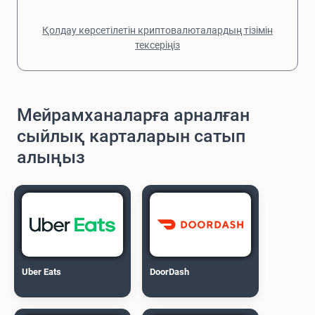
Қолдау көрсетілетін криптовалюталардың тізімін
тексеріңіз
Мейрамханаларға арналған
сыйлық карталарын сатып
алыңыз
Uber Eats
DoorDash