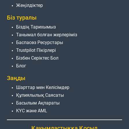
Жеңілдіктер
Біз туралы
Біздің Тарихымыз
Танымал болған жерлеріміз
Баспасөз Ресурстары
Trustpilot Пікірлері
Бізбен Серіктес Бол
Блог
Заңды
Шарттар мен Келісімдер
Құпиялылық Саясаты
Басылым Ақпараты
KYC және AML
Қауымдастыққа Қосыл