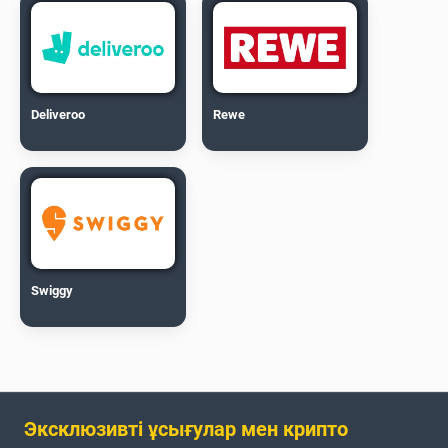
Deliveroo
Rewe
Swiggy
Эксклюзивті ұсығулар мен крипто