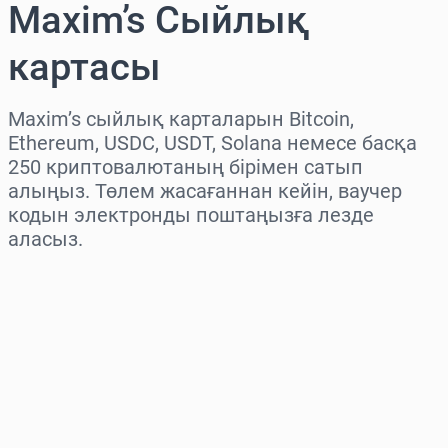
Maxim’s Сыйлық
картасы
Maxim’s сыйлық карталарын Bitcoin,
Ethereum, USDC, USDT, Solana немесе басқа
250 криптовалютаның бірімен сатып
алыңыз. Төлем жасағаннан кейін, ваучер
кодын электронды поштаңызға лезде
аласыз.
Аймақты таңдаңыз
Соманы таңдаңыз