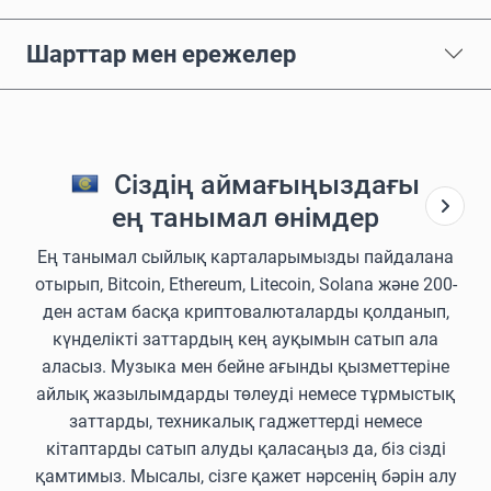
Шарттар мен ережелер
Сіздің аймағыңыздағы
ең танымал өнімдер
Ең танымал сыйлық карталарымызды пайдалана
отырып, Bitcoin, Ethereum, Litecoin, Solana және 200-
ден астам басқа криптовалюталарды қолданып,
күнделікті заттардың кең ауқымын сатып ала
аласыз. Музыка мен бейне ағынды қызметтеріне
айлық жазылымдарды төлеуді немесе тұрмыстық
заттарды, техникалық гаджеттерді немесе
кітаптарды сатып алуды қаласаңыз да, біз сізді
қамтимыз. Мысалы, сізге қажет нәрсенің бәрін алу