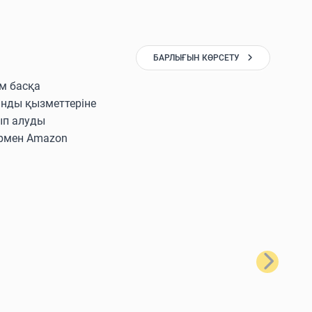
БАРЛЫҒЫН КӨРСЕТУ
ам басқа
ынды қызметтеріне
ып алуды
лармен Amazon
Келесі