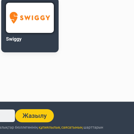
Swiggy
Жазылу
ңалықтар бюллетенінің
құпиялылық саясатының
шарттарын