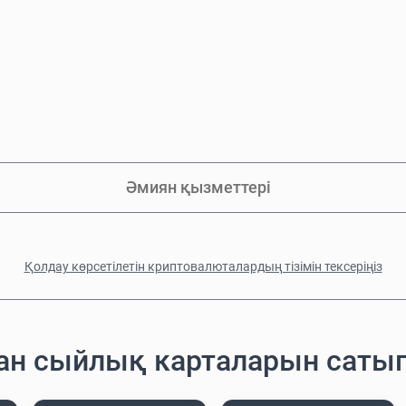
Әмиян қызметтері
Қолдау көрсетілетін криптовалюталардың тізімін тексеріңіз
ған сыйлық карталарын саты