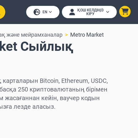
ҚОШ КЕЛДІҢІЗ
EN
КІРУ
ақ және мейрамханалар
Metro Market
rket Сыйлық
карталарын Bitcoin, Ethereum, USDC,
 басқа 250 криптовалютаның бірімен
 жасағаннан кейін, ваучер кодын
зға лезде аласыз.