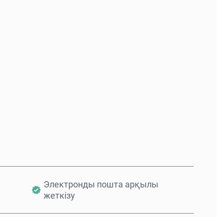
Қазір сатып алу
Себетке қосу
Электронды пошта арқылы
жеткізу