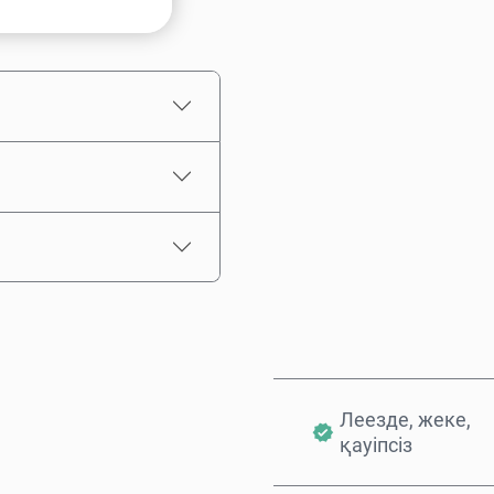
Соманы таңдаңыз
Бағаның болжамы
Леезде, жеке,
қауіпсіз