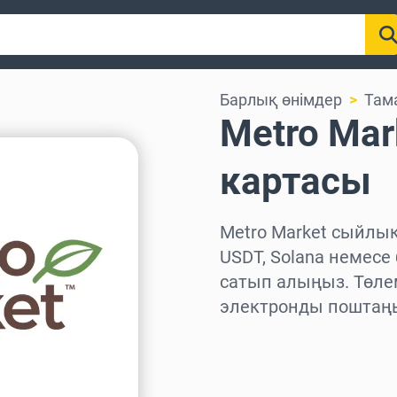
Барлық өнімдер
Там
Metro Ma
картасы
Metro Market сыйлық 
USDT, Solana немесе
сатып алыңыз. Төлем
электронды поштаңы
Аймақты таңдаңыз