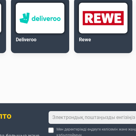
Deliveroo
Rewe
пто
Мен деректерімді өңдеуге келісемін және жа
да болыңыз және
қабылдаймын.