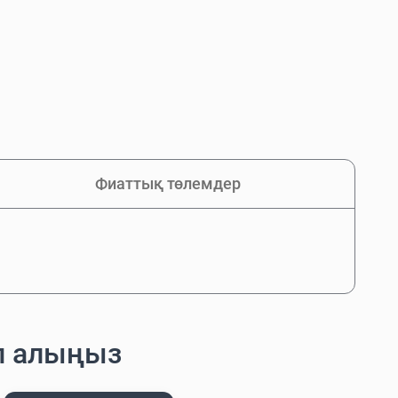
Фиаттық төлемдер
п алыңыз