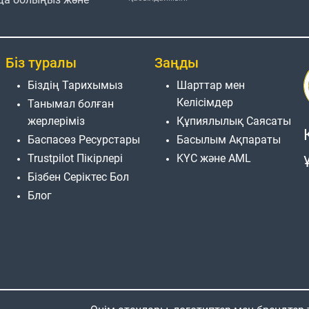
Біз туралы
Заңды
Біздің Тарихымыз
Шарттар мен
Келісімдер
Танымал болған
жерлеріміз
Құпиялылық Саясаты
Баспасөз Ресурстары
Басылым Ақпараты
Trustpilot Пікірлері
KYC және AML
Бізбен Серіктес Бол
Блог