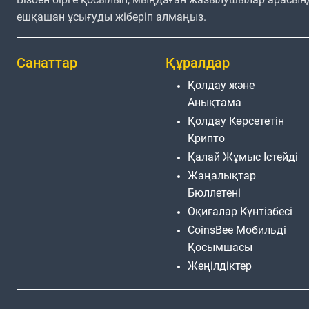
ешқашан ұсығуды жіберіп алмаңыз.
Санаттар
Құралдар
Қолдау және
Анықтама
Қолдау Көрсететін
Крипто
Қалай Жұмыс Істейді
Жаңалықтар
Бюллетені
Оқиғалар Күнтізбесі
CoinsBee Мобильді
Қосымшасы
Жеңілдіктер