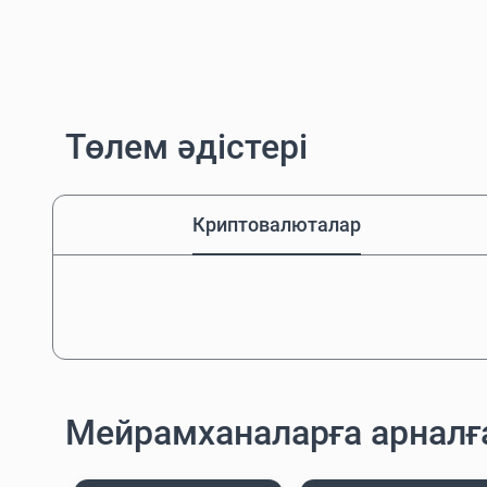
Төлем әдістері
Криптовалюталар
Мейрамханаларға арнал