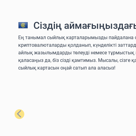
Сіздің аймағыңыздағ
Ең танымал сыйлық карталарымызды пайдалана отыры
криптовалюталарды қолданып, күнделікті заттар
айлық жазылымдарды төлеуді немесе тұрмыстық з
қаласаңыз да, біз сізді қамтимыз. Мысалы, сізге қ
сыйлық картасын оңай сатып ала аласыз!
Алдыңғы