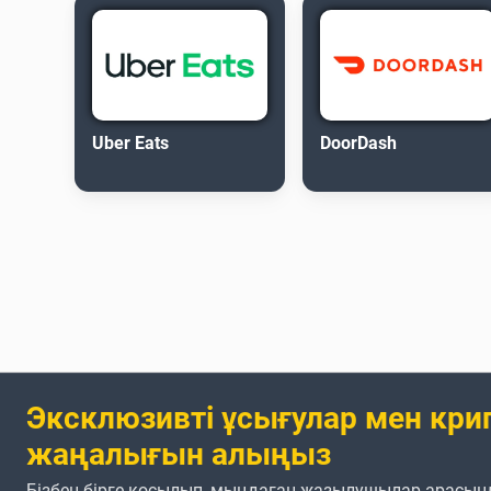
Uber Eats
DoorDash
Эксклюзивті ұсығулар мен кри
жаңалығын алыңыз
Бізбен бірге қосылып, мыңдаған жазылушылар арасын