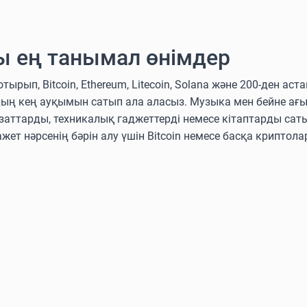
ы ең танымал өнімдер
п, Bitcoin, Ethereum, Litecoin, Solana және 200-ден аст
дың кең ауқымын сатып ала аласыз. Музыка мен бейне ағ
аттарды, техникалық гаджеттерді немесе кітаптарды сат
ажет нәрсенің бәрін алу үшін Bitcoin немесе басқа крипто