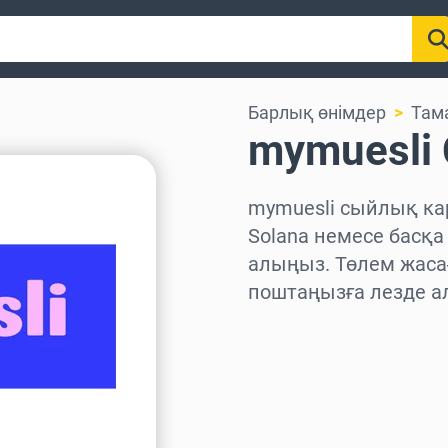
Барлық өнімдер
Там
mymuesli
mymuesli сыйлық кар
Solana немесе басқа
алыңыз. Төлем жаса
поштаңызға лезде а
Аймақты таңдаңыз
Соманы таңдаңыз