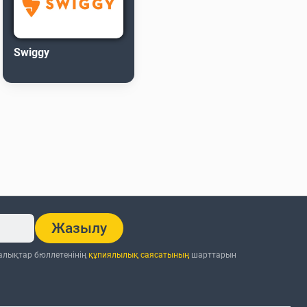
Swiggy
Жазылу
ңалықтар бюллетенінің
құпиялылық саясатының
шарттарын