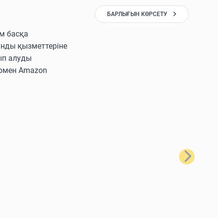
БАРЛЫҒЫН КӨРСЕТУ
ам басқа
ынды қызметтеріне
ып алуды
лармен Amazon
Келесі