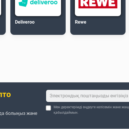
Deliveroo
Rewe
пто
Мен деректерімді өңдеуге келісемін және жа
да болыңыз және
қабылдаймын.