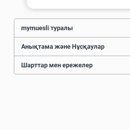
mymuesli туралы
Анықтама және Нұсқаулар
Шарттар мен ережелер