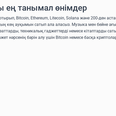
ы ең танымал өнімдер
п, Bitcoin, Ethereum, Litecoin, Solana және 200-ден аст
дың кең ауқымын сатып ала аласыз. Музыка мен бейне ағ
аттарды, техникалық гаджеттерді немесе кітаптарды сат
ажет нәрсенің бәрін алу үшін Bitcoin немесе басқа крипто