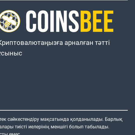
Криптовалютаңызға арналған тәтті
ұсыныс
 тек сәйкестендіру мақсатында қолданылады. Барлық
алары тиісті иелерінің меншігі болып табылады.
сты емес.