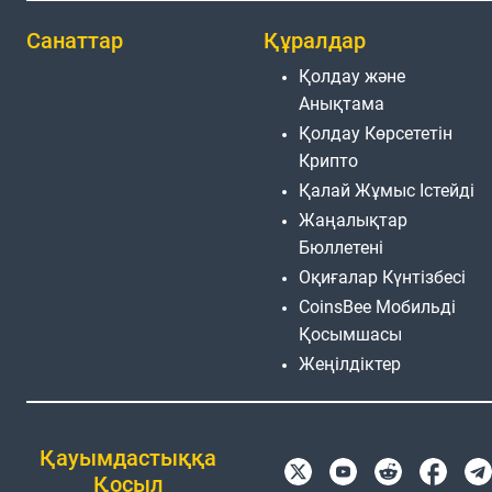
Санаттар
Құралдар
Қолдау және
Анықтама
Қолдау Көрсететін
Крипто
Қалай Жұмыс Істейді
Жаңалықтар
Бюллетені
Оқиғалар Күнтізбесі
CoinsBee Мобильді
Қосымшасы
Жеңілдіктер
Қауымдастыққа
Қосыл