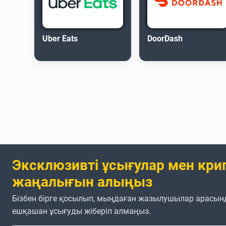
Uber Eats
DoorDash
Эксклюзивті ұсығулар мен кри
жаңалығын алыңыз
Бізбен бірге қосылып, мыңдаған жазылушылар арасын
ешқашан ұсығуды жіберіп алмаңыз.