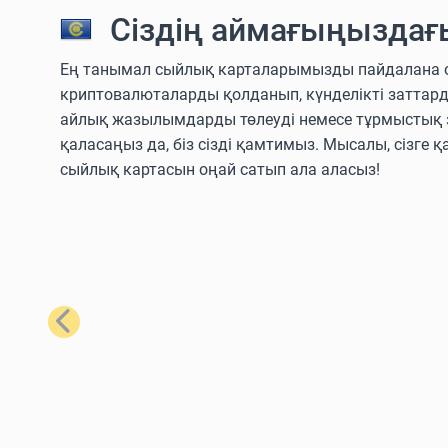
Сіздің аймағыңыздағ
Ең танымал сыйлық карталарымызды пайдалана отыры
криптовалюталарды қолданып, күнделікті заттар
айлық жазылымдарды төлеуді немесе тұрмыстық з
қаласаңыз да, біз сізді қамтимыз. Мысалы, сізге қ
сыйлық картасын оңай сатып ала аласыз!
Алдыңғы