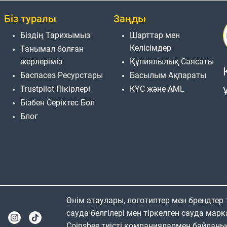
Біз туралы
Заңды
Біздің Тарихымыз
Шарттар мен
Келісімдер
Танымал болған
жерлеріміз
Құпиялылық Саясаты
Баспасөз Ресурстары
Басылым Ақпараты
Trustpilot Пікірлері
KYC және AML
Бізбен Серіктес Бол
Блог
Өнім атаулары, логотиптер мен брендтер
сауда белгілері мен тіркелген сауда марк
Coinsbee тиісті компаниялармен байланы