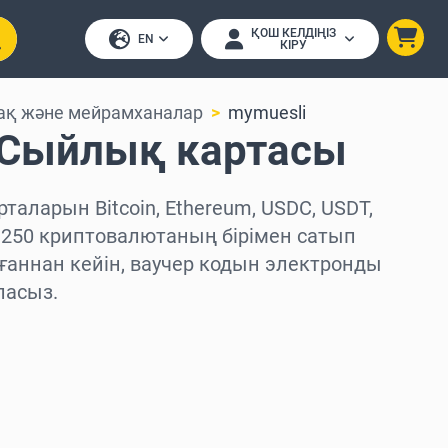
ҚОШ КЕЛДІҢІЗ
EN
КІРУ
ақ және мейрамханалар
mymuesli
 Сыйлық картасы
таларын Bitcoin, Ethereum, USDC, USDT,
 250 криптовалютаның бірімен сатып
ғаннан кейін, ваучер кодын электронды
ласыз.