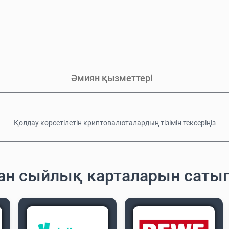
Әмиян қызметтері
Қолдау көрсетілетін криптовалюталардың тізімін тексеріңіз
ған сыйлық карталарын саты