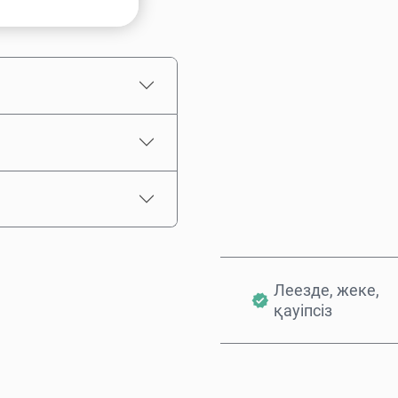
Бағаның болжамы
Леезде, жеке,
қауіпсіз