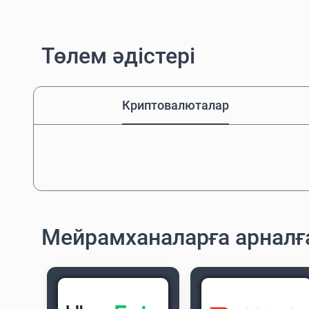
Төлем әдістері
Криптовалюталар
Мейрамханаларға арнал