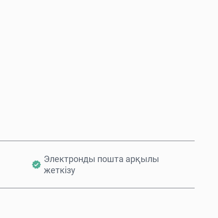
Қазір сатып алу
Себетке қосу
Электронды пошта арқылы
жеткізу