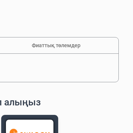
Фиаттық төлемдер
п алыңыз