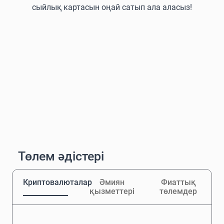
сыйлық картасын оңай сатып ала аласыз!
Төлем әдістері
Криптовалюталар
Әмиян
Фиаттық
қызметтері
төлемдер