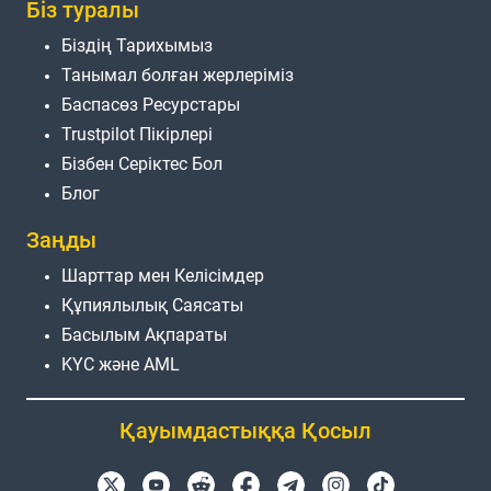
Біз туралы
Біздің Тарихымыз
Танымал болған жерлеріміз
Баспасөз Ресурстары
Trustpilot Пікірлері
Бізбен Серіктес Бол
Блог
Заңды
Шарттар мен Келісімдер
Құпиялылық Саясаты
Басылым Ақпараты
KYC және AML
Қауымдастыққа Қосыл