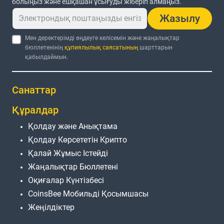
болыңыз және ешқашан ұсығуды жіберіп алмаңыз.
Жазылу
Мен деректерімді өңдеуге келісемін және жаңалықтар
бюллетенінің
құпиялылық саясатының
шарттарын
қабылдаймын.
Санаттар
Құралдар
Қолдау және Анықтама
Қолдау Көрсететін Крипто
Қалай Жұмыс Істейді
Жаңалықтар Бюллетені
Оқиғалар Күнтізбесі
CoinsBee Мобильді Қосымшасы
Жеңілдіктер