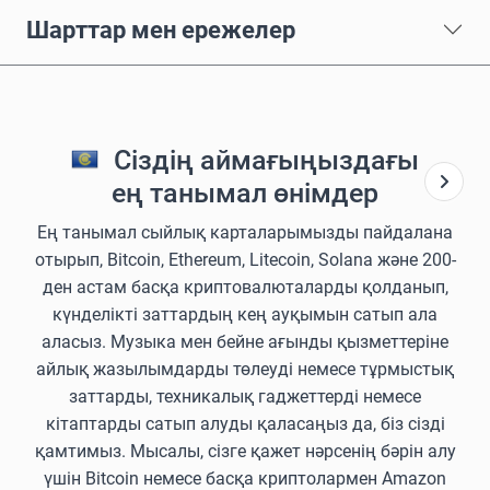
Шарттар мен ережелер
Сіздің аймағыңыздағы
ең танымал өнімдер
Ең танымал сыйлық карталарымызды пайдалана
отырып, Bitcoin, Ethereum, Litecoin, Solana және 200-
ден астам басқа криптовалюталарды қолданып,
күнделікті заттардың кең ауқымын сатып ала
аласыз. Музыка мен бейне ағынды қызметтеріне
айлық жазылымдарды төлеуді немесе тұрмыстық
заттарды, техникалық гаджеттерді немесе
кітаптарды сатып алуды қаласаңыз да, біз сізді
қамтимыз. Мысалы, сізге қажет нәрсенің бәрін алу
үшін Bitcoin немесе басқа криптолармен Amazon