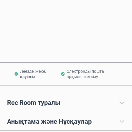
Қазір сатып алу
Себетке қосу
Леезде, жеке,
Электронды пошта
қауіпсіз
арқылы жеткізу
Rec Room туралы
Анықтама және Нұсқаулар