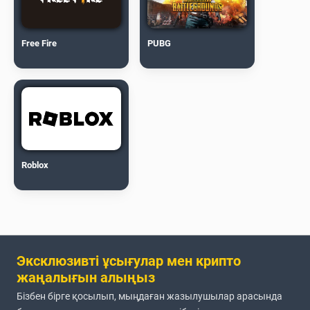
Free Fire
PUBG
Roblox
Эксклюзивті ұсығулар мен крипто
жаңалығын алыңыз
Бізбен бірге қосылып, мыңдаған жазылушылар арасында