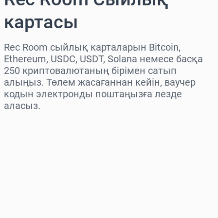
картасы
Rec Room сыйлық карталарын Bitcoin,
Ethereum, USDC, USDT, Solana немесе басқа
250 криптовалютаның бірімен сатып
алыңыз. Төлем жасағаннан кейін, ваучер
кодын электронды поштаңызға лезде
аласыз.
Аймақты таңдаңыз
Соманы таңдаңыз
Бағаның болжамы