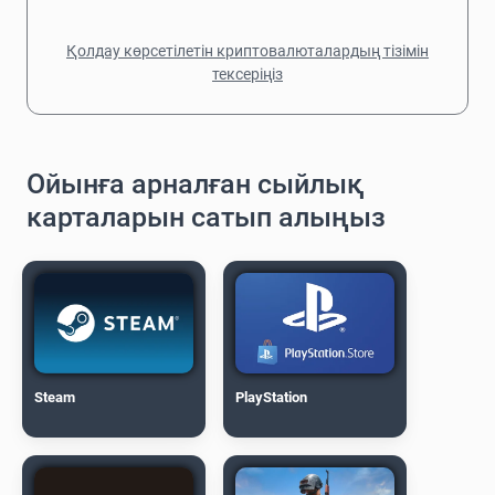
Қолдау көрсетілетін криптовалюталардың тізімін
тексеріңіз
Ойынға арналған сыйлық
карталарын сатып алыңыз
Steam
PlayStation