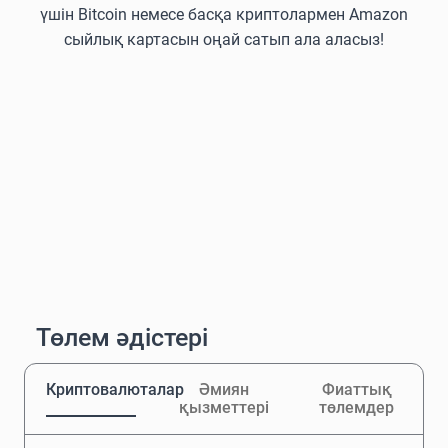
үшін Bitcoin немесе басқа криптолармен Amazon
сыйлық картасын оңай сатып ала аласыз!
Төлем әдістері
Криптовалюталар
Әмиян
Фиаттық
қызметтері
төлемдер