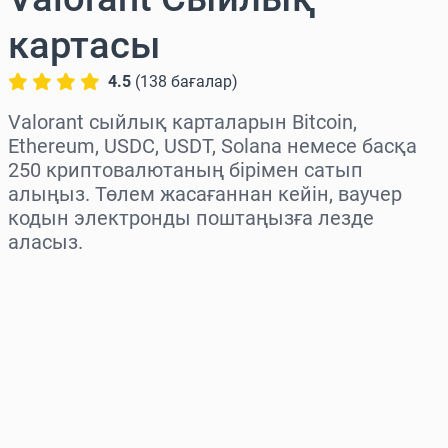
картасы
4.5
(
138
бағалар
)
Valorant сыйлық карталарын Bitcoin,
Ethereum, USDC, USDT, Solana немесе басқа
250 криптовалютаның бірімен сатып
алыңыз. Төлем жасағаннан кейін, ваучер
кодын электронды поштаңызға лезде
аласыз.
Аймақты таңдаңыз
Соманы таңдаңыз