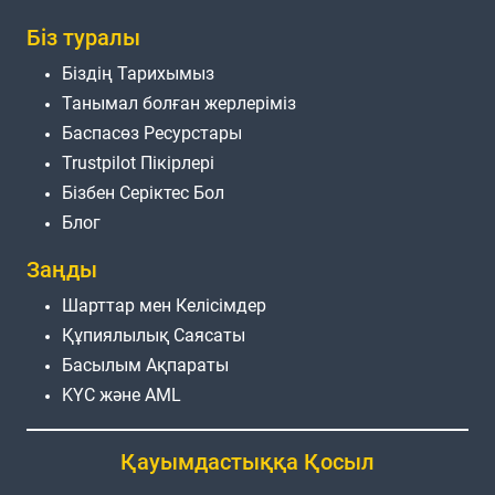
Біз туралы
Біздің Тарихымыз
Танымал болған жерлеріміз
Баспасөз Ресурстары
Trustpilot Пікірлері
Бізбен Серіктес Бол
Блог
Заңды
Шарттар мен Келісімдер
Құпиялылық Саясаты
Басылым Ақпараты
KYC және AML
Қауымдастыққа Қосыл