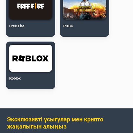
Free Fire
PUBG
Roblox
Эксклюзивті ұсығулар мен крипто
жаңалығын алыңыз