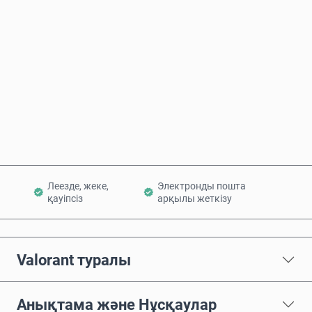
Бағаның болжамы
Қазір сатып алу
Себетке қосу
Леезде, жеке,
Электронды пошта
қауіпсіз
арқылы жеткізу
Valorant туралы
Анықтама және Нұсқаулар