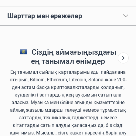
Шарттар мен ережелер
Сіздің аймағыңыздағы
ең танымал өнімдер
Ең танымал сыйлық карталарымызды пайдалана
отырып, Bitcoin, Ethereum, Litecoin, Solana және 200-
ден астам басқа криптовалюталарды қолданып,
күнделікті заттардың кең ауқымын сатып ала
аласыз. Музыка мен бейне ағынды қызметтеріне
айлық жазылымдарды төлеуді немесе тұрмыстық
заттарды, техникалық гаджеттерді немесе
кітаптарды сатып алуды қаласаңыз да, біз сізді
қамтимыз. Мысалы, сізге қажет нәрсенің бәрін алу