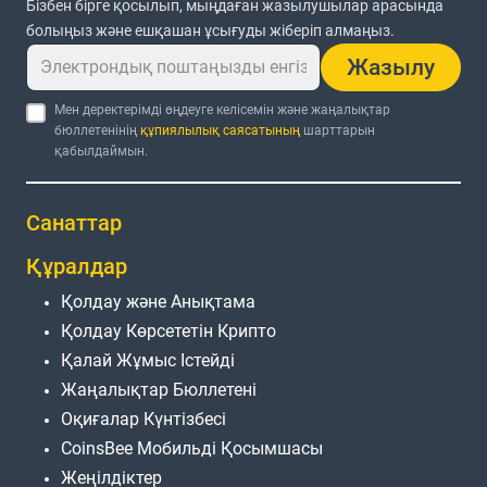
Бізбен бірге қосылып, мыңдаған жазылушылар арасында
болыңыз және ешқашан ұсығуды жіберіп алмаңыз.
Жазылу
Мен деректерімді өңдеуге келісемін және жаңалықтар
бюллетенінің
құпиялылық саясатының
шарттарын
қабылдаймын.
Санаттар
Құралдар
Қолдау және Анықтама
Қолдау Көрсететін Крипто
Қалай Жұмыс Істейді
Жаңалықтар Бюллетені
Оқиғалар Күнтізбесі
CoinsBee Мобильді Қосымшасы
Жеңілдіктер