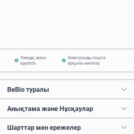
Қазір сатып алу
Себетке қосу
Леезде, жеке,
Электронды пошта
қауіпсіз
арқылы жеткізу
BeBio туралы
Анықтама және Нұсқаулар
Шарттар мен ережелер