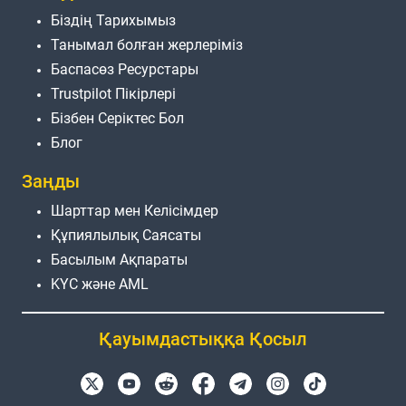
Біздің Тарихымыз
Танымал болған жерлеріміз
Баспасөз Ресурстары
Trustpilot Пікірлері
Бізбен Серіктес Бол
Блог
Заңды
Шарттар мен Келісімдер
Құпиялылық Саясаты
Басылым Ақпараты
KYC және AML
Қауымдастыққа Қосыл