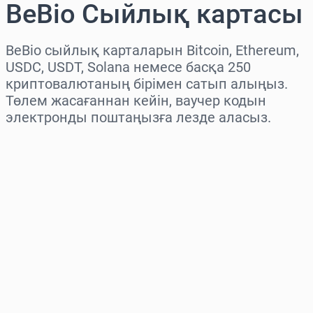
BeBio Сыйлық картасы
BeBio сыйлық карталарын Bitcoin, Ethereum,
USDC, USDT, Solana немесе басқа 250
криптовалютаның бірімен сатып алыңыз.
Төлем жасағаннан кейін, ваучер кодын
электронды поштаңызға лезде аласыз.
Аймақты таңдаңыз
Соманы таңдаңыз
Бағаның болжамы