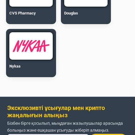
CVS Pharmacy
Douglas
Nykaa
Эксклюзивті ұсығулар мен крипто
жаңалығын алыңыз
Бізбен бірге қосылып, мыңдаған жазылушылар арасында
болыңыз және ешқашан ұсығуды жіберіп алмаңыз.