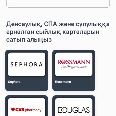
Денсаулық, СПА және сұлулыққа
арналған сыйлық карталарын
сатып алыңыз
Sephora
Rossmann