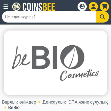
Барлық өнімдер
Денсаулық, СПА және сұлулық
BeBio