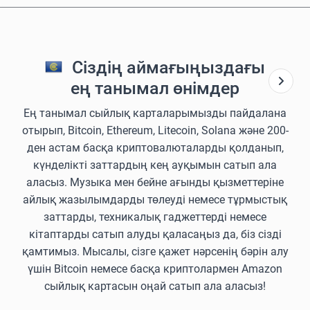
Сіздің аймағыңыздағы
ең танымал өнімдер
Ең танымал сыйлық карталарымызды пайдалана
отырып, Bitcoin, Ethereum, Litecoin, Solana және 200-
ден астам басқа криптовалюталарды қолданып,
күнделікті заттардың кең ауқымын сатып ала
аласыз. Музыка мен бейне ағынды қызметтеріне
айлық жазылымдарды төлеуді немесе тұрмыстық
заттарды, техникалық гаджеттерді немесе
кітаптарды сатып алуды қаласаңыз да, біз сізді
қамтимыз. Мысалы, сізге қажет нәрсенің бәрін алу
үшін Bitcoin немесе басқа криптолармен Amazon
сыйлық картасын оңай сатып ала аласыз!