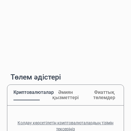
Төлем әдістері
Криптовалюталар
Әмиян
Фиаттық
қызметтері
төлемдер
Қолдау көрсетілетін криптовалюталардың тізімін
тексеріңіз