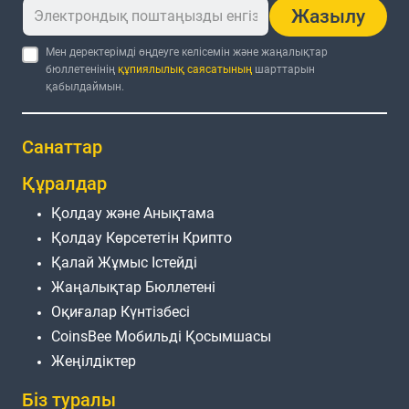
Жазылу
Мен деректерімді өңдеуге келісемін және жаңалықтар
бюллетенінің
құпиялылық саясатының
шарттарын
қабылдаймын.
Санаттар
Құралдар
Қолдау және Анықтама
Қолдау Көрсететін Крипто
Қалай Жұмыс Істейді
Жаңалықтар Бюллетені
Оқиғалар Күнтізбесі
CoinsBee Мобильді Қосымшасы
Жеңілдіктер
Біз туралы