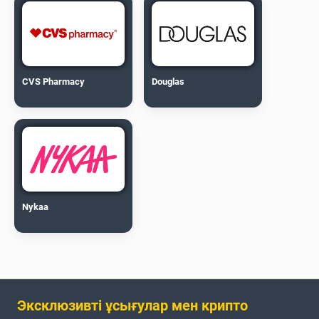
CVS Pharmacy
Douglas
Nykaa
Эксклюзивті ұсығулар мен крипто