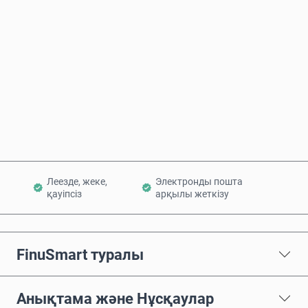
Бағаның болжамы
Қазір сатып алу
Себетке қосу
Леезде, жеке,
Электронды пошта
қауіпсіз
арқылы жеткізу
FinuSmart туралы
Анықтама және Нұсқаулар