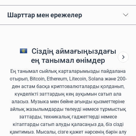
Шарттар мен ережелер
Сіздің аймағыңыздағы
ең танымал өнімдер
Ең танымал сыйлық карталарымызды пайдалана
отырып, Bitcoin, Ethereum, Litecoin, Solana және 200-
ден астам басқа криптовалюталарды қолданып,
күнделікті заттардың кең ауқымын сатып ала
аласыз. Музыка мен бейне ағынды қызметтеріне
айлық жазылымдарды төлеуді немесе тұрмыстық
заттарды, техникалық гаджеттерді немесе
кітаптарды сатып алуды қаласаңыз да, біз сізді
қамтимыз. Мысалы, сізге қажет нәрсенің бәрін алу