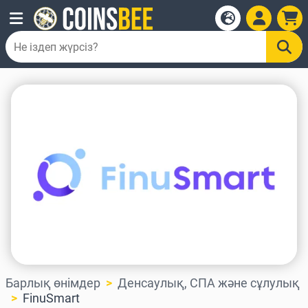
Барлық өнімдер
Денсаулық, СПА және сұлулық
FinuSmart