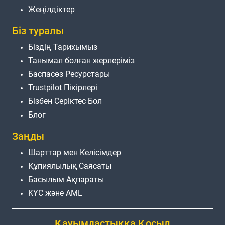
Жеңілдіктер
Біз туралы
Біздің Тарихымыз
Танымал болған жерлеріміз
Баспасөз Ресурстары
Trustpilot Пікірлері
Бізбен Серіктес Бол
Блог
Заңды
Шарттар мен Келісімдер
Құпиялылық Саясаты
Басылым Ақпараты
KYC және AML
Қауымдастыққа Қосыл