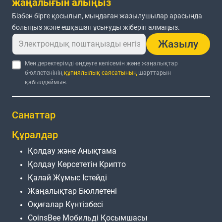
жаңалығын алыңыз
Бізбен бірге қосылып, мыңдаған жазылушылар арасында
болыңыз және ешқашан ұсығуды жіберіп алмаңыз.
Жазылу
Мен деректерімді өңдеуге келісемін және жаңалықтар
бюллетенінің
құпиялылық саясатының
шарттарын
қабылдаймын.
Санаттар
Құралдар
Қолдау және Анықтама
Қолдау Көрсететін Крипто
Қалай Жұмыс Істейді
Жаңалықтар Бюллетені
Оқиғалар Күнтізбесі
CoinsBee Мобильді Қосымшасы