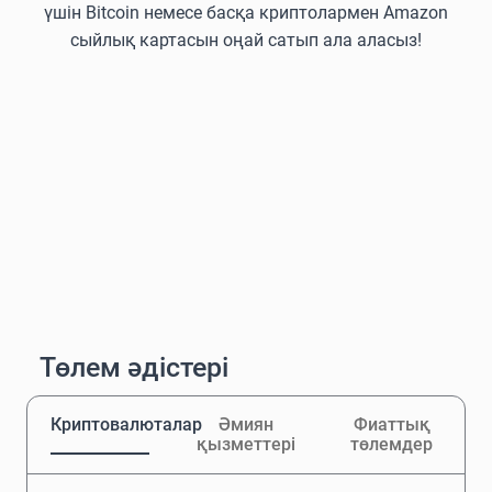
үшін Bitcoin немесе басқа криптолармен Amazon
сыйлық картасын оңай сатып ала аласыз!
Төлем әдістері
Криптовалюталар
Әмиян
Фиаттық
қызметтері
төлемдер