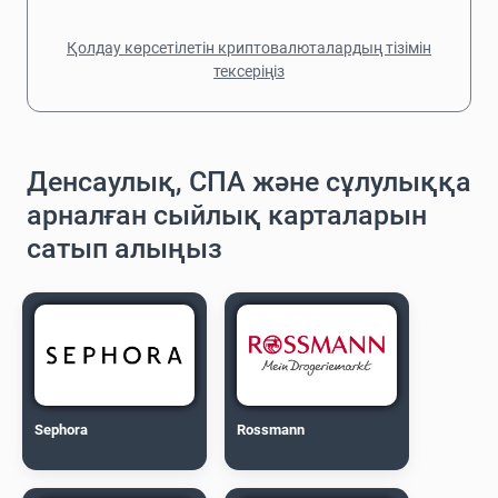
Қолдау көрсетілетін криптовалюталардың тізімін
тексеріңіз
Денсаулық, СПА және сұлулыққа
арналған сыйлық карталарын
сатып алыңыз
Sephora
Rossmann