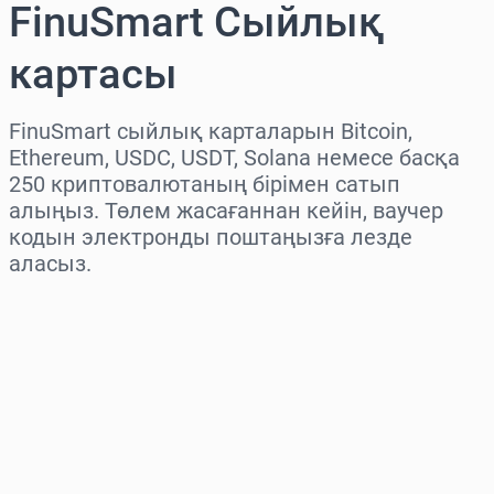
FinuSmart Сыйлық
картасы
FinuSmart сыйлық карталарын Bitcoin,
Ethereum, USDC, USDT, Solana немесе басқа
250 криптовалютаның бірімен сатып
алыңыз. Төлем жасағаннан кейін, ваучер
кодын электронды поштаңызға лезде
аласыз.
Аймақты таңдаңыз
Соманы таңдаңыз