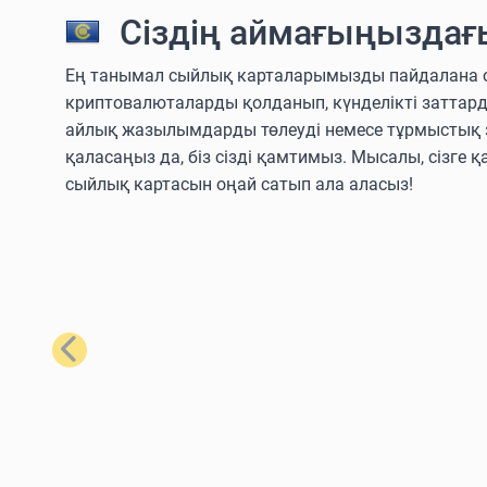
Сіздің аймағыңыздағ
Ең танымал сыйлық карталарымызды пайдалана отыры
криптовалюталарды қолданып, күнделікті заттар
айлық жазылымдарды төлеуді немесе тұрмыстық з
қаласаңыз да, біз сізді қамтимыз. Мысалы, сізге қ
сыйлық картасын оңай сатып ала аласыз!
Алдыңғы