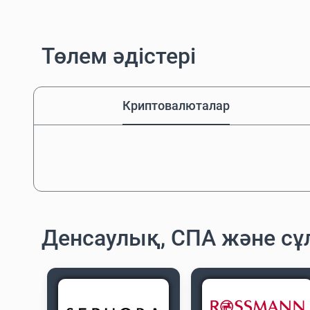
Төлем әдістері
Криптовалюталар
Денсаулық, СПА және сұ