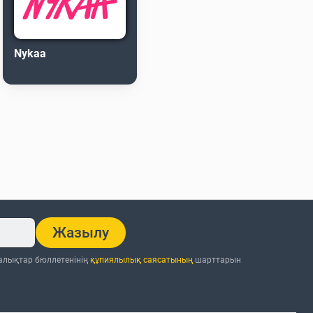
Nykaa
Жазылу
ңалықтар бюллетенінің
құпиялылық саясатының
шарттарын