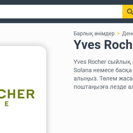
Барлық өнімдер
Ден
Yves Roc
Yves Rocher сыйлық к
Solana немесе басқа
алыңыз. Төлем жаса
поштаңызға лезде а
Аймақты таңдаңыз
Соманы таңдаңыз