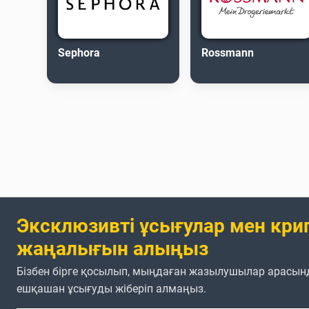
Sephora
Rossmann
Эксклюзивті ұсығулар мен кри
жаңалығын алыңыз
Бізбен бірге қосылып, мыңдаған жазылушылар арасын
ешқашан ұсығуды жіберіп алмаңыз.