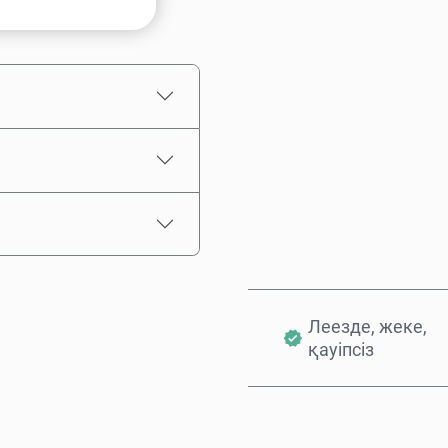
Бағаның болжамы
Леезде, жеке,
қауіпсіз