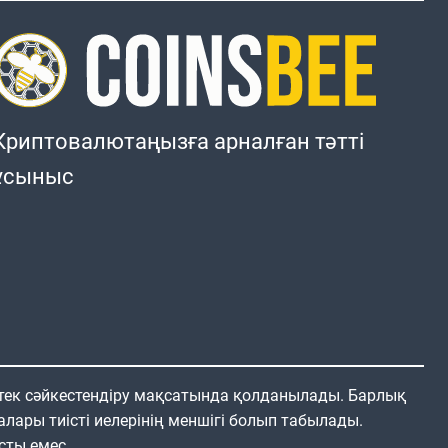
Криптовалютаңызға арналған тәтті
ұсыныс
 тек сәйкестендіру мақсатында қолданылады. Барлық
алары тиісті иелерінің меншігі болып табылады.
сты емес.