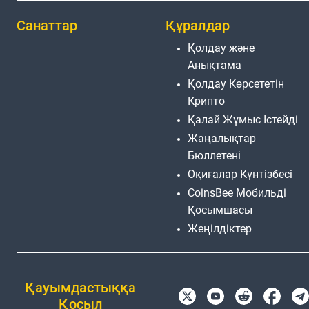
Санаттар
Құралдар
Қолдау және
Анықтама
Қолдау Көрсететін
Крипто
Қалай Жұмыс Істейді
Жаңалықтар
Бюллетені
Оқиғалар Күнтізбесі
CoinsBee Мобильді
Қосымшасы
Жеңілдіктер
Қауымдастыққа
Қосыл