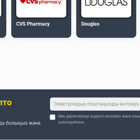
CVS Pharmacy
Douglas
пто
Мен деректерімді өңдеуге келісемін және жа
да болыңыз және
қабылдаймын.