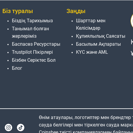
Біз туралы
Заңды
Біздің Тарихымыз
Шарттар мен
Келісімдер
Танымал болған
жерлеріміз
Құпиялылық Саясаты
Баспасөз Ресурстары
Басылым Ақпараты
Trustpilot Пікірлері
KYC және AML
Бізбен Серіктес Бол
Блог
Өнім атаулары, логотиптер мен брендтер
сауда белгілері мен тіркелген сауда марк
Coinsbee тиісті компаниялармен байланы