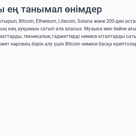
ы ең танымал өнімдер
п, Bitcoin, Ethereum, Litecoin, Solana және 200-ден аст
дың кең ауқымын сатып ала аласыз. Музыка мен бейне ағ
аттарды, техникалық гаджеттерді немесе кітаптарды сат
ажет нәрсенің бәрін алу үшін Bitcoin немесе басқа крипто