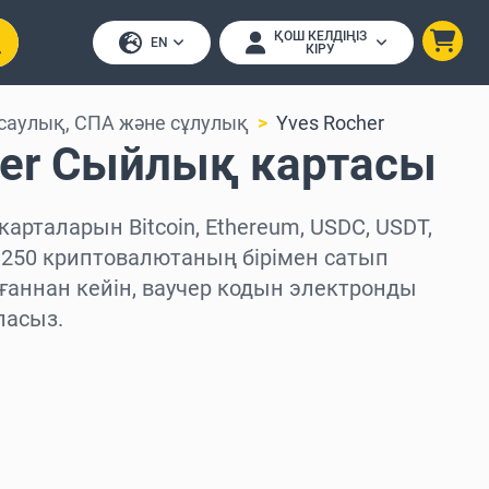
ҚОШ КЕЛДІҢІЗ
EN
КІРУ
саулық, СПА және сұлулық
Yves Rocher
her Сыйлық картасы
арталарын Bitcoin, Ethereum, USDC, USDT,
 250 криптовалютаның бірімен сатып
ғаннан кейін, ваучер кодын электронды
ласыз.