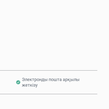
Қазір сатып алу
Себетке қосу
Электронды пошта арқылы
жеткізу