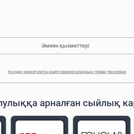
Әмиян қызметтері
Қолдау көрсетілетін криптовалюталардың тізімін тексеріңіз
лулыққа арналған сыйлық к