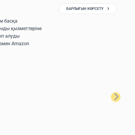
БАРЛЫҒЫН КӨРСЕТУ
ам басқа
ынды қызметтеріне
ып алуды
лармен Amazon
Келесі