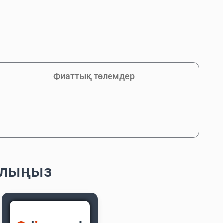
Фиаттық төлемдер
алыңыз