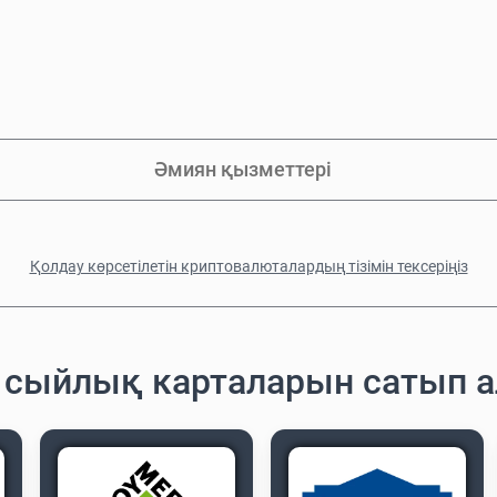
Әмиян қызметтері
Қолдау көрсетілетін криптовалюталардың тізімін тексеріңіз
н сыйлық карталарын сатып 