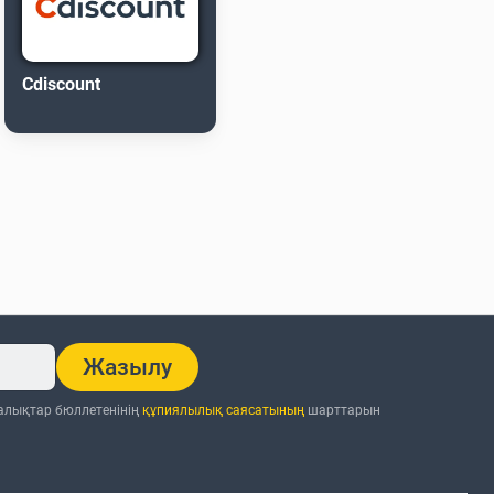
Cdiscount
Жазылу
ңалықтар бюллетенінің
құпиялылық саясатының
шарттарын