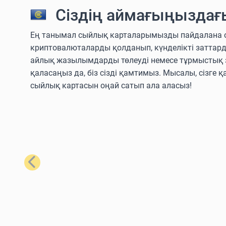
Сіздің аймағыңыздағ
Ең танымал сыйлық карталарымызды пайдалана отыры
криптовалюталарды қолданып, күнделікті заттар
айлық жазылымдарды төлеуді немесе тұрмыстық з
қаласаңыз да, біз сізді қамтимыз. Мысалы, сізге қ
сыйлық картасын оңай сатып ала аласыз!
Алдыңғы