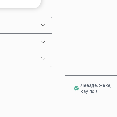
Бағаның болжамы
Леезде, жеке,
қауіпсіз