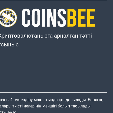
Криптовалютаңызға арналған тәтті
ұсыныс
 тек сәйкестендіру мақсатында қолданылады. Барлық
алары тиісті иелерінің меншігі болып табылады.
сты емес.