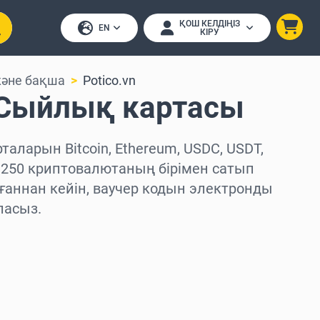
ҚОШ КЕЛДІҢІЗ
EN
КІРУ
және бақша
Potico.vn
n Сыйлық картасы
таларын Bitcoin, Ethereum, USDC, USDT,
 250 криптовалютаның бірімен сатып
ғаннан кейін, ваучер кодын электронды
ласыз.