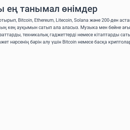
ы ең танымал өнімдер
п, Bitcoin, Ethereum, Litecoin, Solana және 200-ден аст
дың кең ауқымын сатып ала аласыз. Музыка мен бейне ағ
аттарды, техникалық гаджеттерді немесе кітаптарды сат
ажет нәрсенің бәрін алу үшін Bitcoin немесе басқа крипто