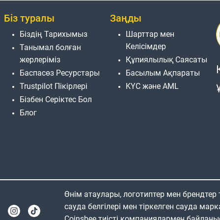
Біз туралы
Заңды
Біздің Тарихымыз
Шарттар мен
Келісімдер
Танымал болған
жерлеріміз
Құпиялылық Саясаты
Баспасөз Ресурстары
Басылым Ақпараты
Trustpilot Пікірлері
KYC және AML
Бізбен Серіктес Бол
Блог
Өнім атаулары, логотиптер мен брендтер
сауда белгілері мен тіркелген сауда марк
Coinsbee тиісті компаниялармен байланы