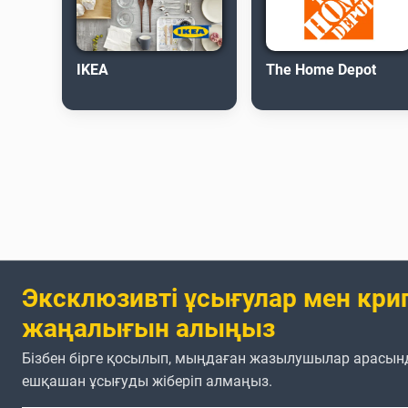
IKEA
The Home Depot
Эксклюзивті ұсығулар мен кри
жаңалығын алыңыз
Бізбен бірге қосылып, мыңдаған жазылушылар арасын
ешқашан ұсығуды жіберіп алмаңыз.