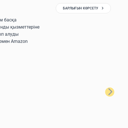
БАРЛЫҒЫН КӨРСЕТУ
ам басқа
ынды қызметтеріне
ып алуды
лармен Amazon
Келесі