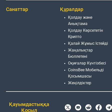
Санаттар
Құралдар
Қолдау және
Анықтама
Қолдау Көрсететін
Крипто
Қалай Жұмыс Істейді
Жаңалықтар
Бюллетені
Оқиғалар Күнтізбесі
CoinsBee Мобильді
Қосымшасы
Жеңілдіктер
Қауымдастыққа
Қосыл