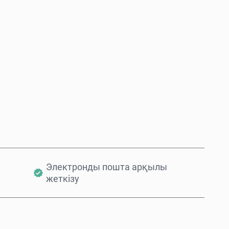
Қазір сатып алу
Себетке қосу
Электронды пошта арқылы
жеткізу