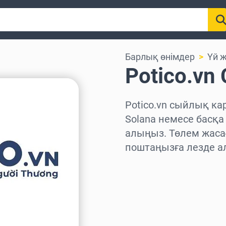
Барлық өнімдер
Үй 
Potico.v
Potico.vn сыйлық кар
Solana немесе басқа
алыңыз. Төлем жаса
поштаңызға лезде а
Аймақты таңдаңыз
Соманы таңдаңыз