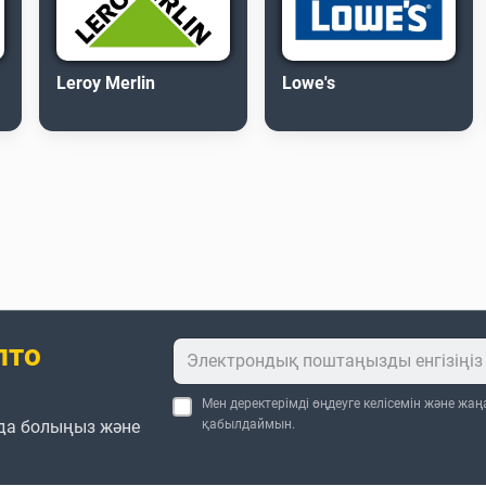
Leroy Merlin
Lowe's
пто
Мен деректерімді өңдеуге келісемін және жа
да болыңыз және
қабылдаймын.