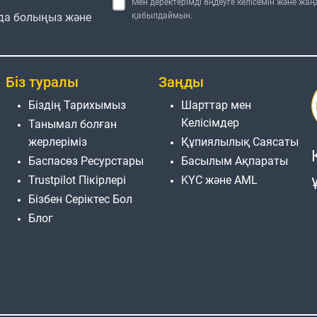
Мен деректерімді өңдеуге келісемін және жа
да болыңыз және
қабылдаймын.
Біз туралы
Заңды
Біздің Тарихымыз
Шарттар мен
Келісімдер
Танымал болған
жерлеріміз
Құпиялылық Саясаты
Баспасөз Ресурстары
Басылым Ақпараты
Trustpilot Пікірлері
KYC және AML
Бізбен Серіктес Бол
Блог