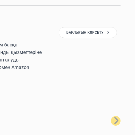
БАРЛЫҒЫН КӨРСЕТУ
ам басқа
ынды қызметтеріне
ып алуды
лармен Amazon
Келесі