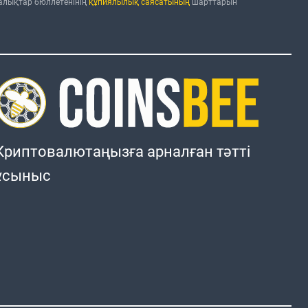
ңалықтар бюллетенінің
құпиялылық саясатының
шарттарын
Криптовалютаңызға арналған тәтті
ұсыныс