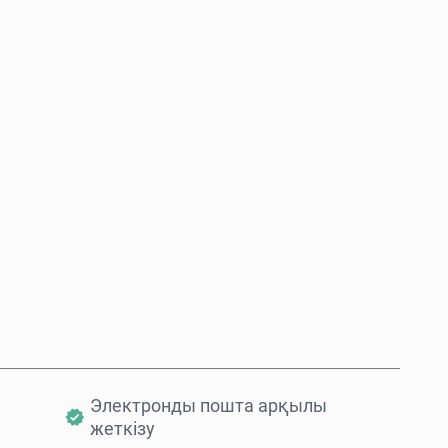
Қазір сатып алу
Себетке қосу
Электронды пошта арқылы
жеткізу