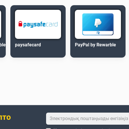
ble
paysafecard
PayPal by Rewarble
пто