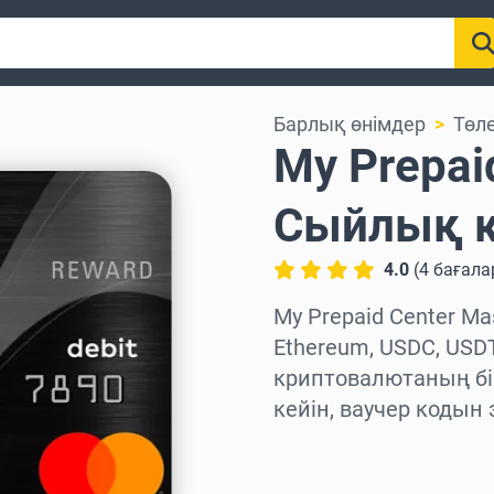
Барлық өнімдер
Төл
My Prepai
Сыйлық 
4.0
(
4
бағала
My Prepaid Center Ma
Ethereum, USDC, USDT
криптовалютаның бі
кейін, ваучер кодын
Аймақты таңдаңыз