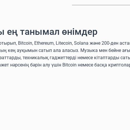
ы ең танымал өнімдер
п, Bitcoin, Ethereum, Litecoin, Solana және 200-ден аст
дың кең ауқымын сатып ала аласыз. Музыка мен бейне ағ
аттарды, техникалық гаджеттерді немесе кітаптарды сат
ажет нәрсенің бәрін алу үшін Bitcoin немесе басқа крипто