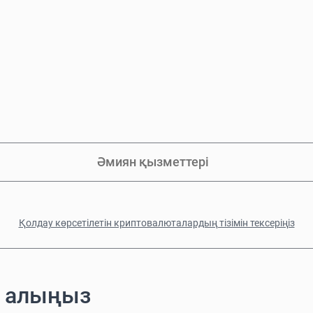
Әмиян қызметтері
Қолдау көрсетілетін криптовалюталардың тізімін тексеріңіз
п алыңыз