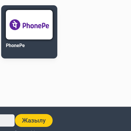
PhonePe
Жазылу