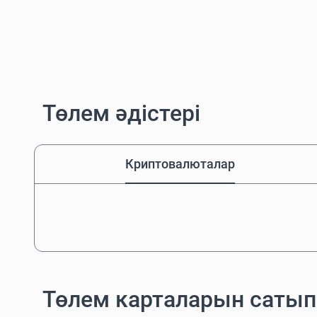
Төлем әдістері
Криптовалюталар
Төлем карталарын саты