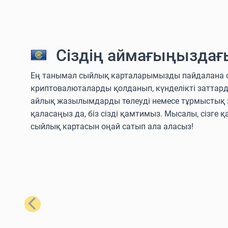
Сіздің аймағыңыздағ
Ең танымал сыйлық карталарымызды пайдалана отыры
криптовалюталарды қолданып, күнделікті заттар
айлық жазылымдарды төлеуді немесе тұрмыстық з
қаласаңыз да, біз сізді қамтимыз. Мысалы, сізге қ
сыйлық картасын оңай сатып ала аласыз!
Алдыңғы