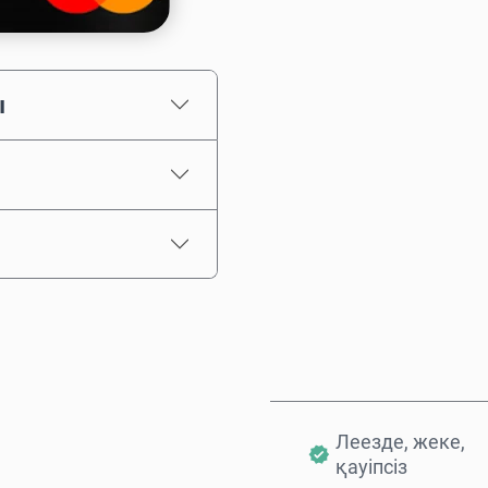
Соманы таңдаңыз
ы
Бағаның болжамы
Леезде, жеке,
қауіпсіз