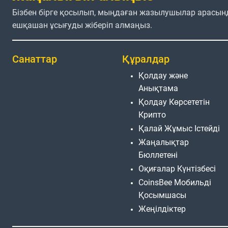
Бізбен бірге қосылып, мыңдаған жазылушылар арасын
ешқашан ұсығуды жіберіп алмаңыз.
Санаттар
Құралдар
Қолдау және
Анықтама
Қолдау Көрсететін
Крипто
Қалай Жұмыс Істейді
Жаңалықтар
Бюллетені
Оқиғалар Күнтізбесі
CoinsBee Мобильді
Қосымшасы
Жеңілдіктер