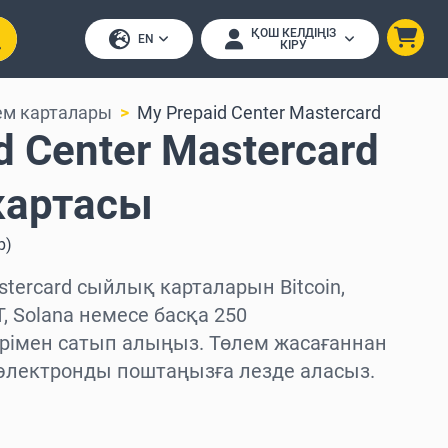
ҚОШ КЕЛДІҢІЗ
EN
КІРУ
ем карталары
My Prepaid Center Mastercard
d Center Mastercard
картасы
р
)
stercard сыйлық карталарын Bitcoin,
, Solana немесе басқа 250
рімен сатып алыңыз. Төлем жасағаннан
 электронды поштаңызға лезде аласыз.