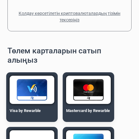
Қолдау көрсетілетін криптовалюталардың тізімін
тексеріңіз
Төлем карталарын сатып
алыңыз
Visa by Rewarble
Mastercard by Rewarble