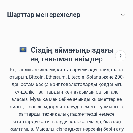
Шарттар мен ережелер
Сіздің аймағыңыздағы
ең танымал өнімдер
Ең танымал сыйлық карталарымызды пайдалана
отырып, Bitcoin, Ethereum, Litecoin, Solana және 200-
ден астам басқа криптовалюталарды қолданып,
күнделікті заттардың кең ауқымын сатып ала
аласыз. Музыка мен бейне ағынды қызметтеріне
айлық жазылымдарды төлеуді немесе тұрмыстық
заттарды, техникалық гаджеттерді немесе
кітаптарды сатып алуды қаласаңыз да, біз сізді
қамтимыз. Мысалы, сізге қажет нәрсенің бәрін алу