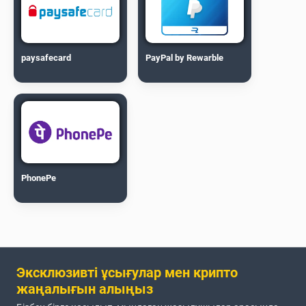
paysafecard
PayPal by Rewarble
PhonePe
Эксклюзивті ұсығулар мен крипто
жаңалығын алыңыз