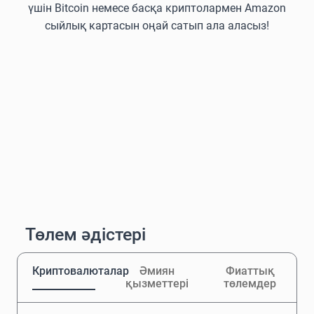
үшін Bitcoin немесе басқа криптолармен Amazon
сыйлық картасын оңай сатып ала аласыз!
Төлем әдістері
Криптовалюталар
Әмиян
Фиаттық
қызметтері
төлемдер