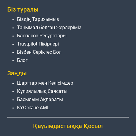
Біз туралы
Біздің Тарихымыз
Танымал болған жерлеріміз
Баспасөз Ресурстары
Trustpilot Пікірлері
Бізбен Серіктес Бол
Блог
Заңды
Шарттар мен Келісімдер
Құпиялылық Саясаты
Басылым Ақпараты
KYC және AML
Қауымдастыққа Қосыл