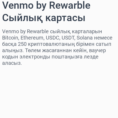
Venmo by Rewarble
Сыйлық картасы
Venmo by Rewarble сыйлық карталарын
Bitcoin, Ethereum, USDC, USDT, Solana немесе
басқа 250 криптовалютаның бірімен сатып
алыңыз. Төлем жасағаннан кейін, ваучер
кодын электронды поштаңызға лезде
аласыз.
Аймақты таңдаңыз
Соманы таңдаңыз