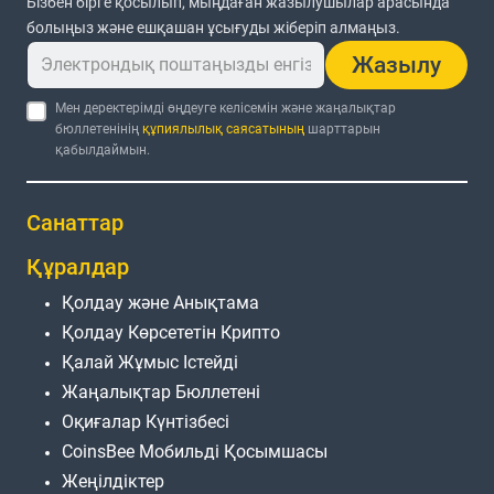
Бізбен бірге қосылып, мыңдаған жазылушылар арасында
болыңыз және ешқашан ұсығуды жіберіп алмаңыз.
Жазылу
Мен деректерімді өңдеуге келісемін және жаңалықтар
бюллетенінің
құпиялылық саясатының
шарттарын
қабылдаймын.
Санаттар
Құралдар
Қолдау және Анықтама
Қолдау Көрсететін Крипто
Қалай Жұмыс Істейді
Жаңалықтар Бюллетені
Оқиғалар Күнтізбесі
CoinsBee Мобильді Қосымшасы
Жеңілдіктер