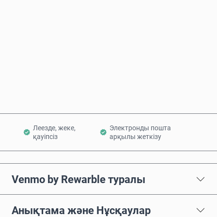
Бағаның болжамы
Қазір сатып алу
Себетке қосу
Леезде, жеке,
Электронды пошта
қауіпсіз
арқылы жеткізу
Venmo by Rewarble туралы
Анықтама және Нұсқаулар