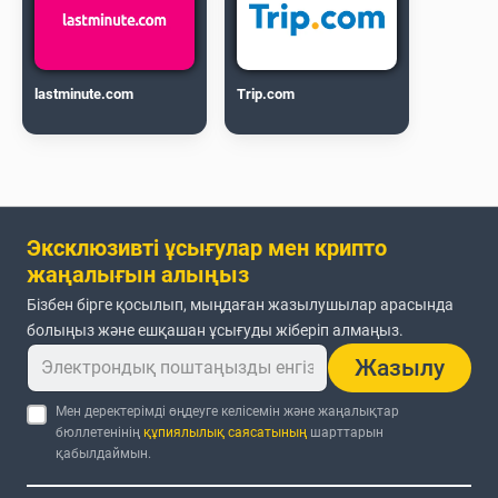
lastminute.com
Trip.com
Эксклюзивті ұсығулар мен крипто
жаңалығын алыңыз
Бізбен бірге қосылып, мыңдаған жазылушылар арасында
болыңыз және ешқашан ұсығуды жіберіп алмаңыз.
Жазылу
Мен деректерімді өңдеуге келісемін және жаңалықтар
бюллетенінің
құпиялылық саясатының
шарттарын
қабылдаймын.