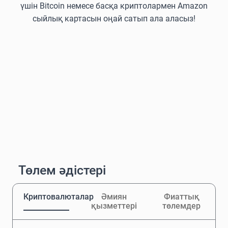
үшін Bitcoin немесе басқа криптолармен Amazon
сыйлық картасын оңай сатып ала аласыз!
Төлем әдістері
Криптовалюталар
Әмиян
Фиаттық
қызметтері
төлемдер