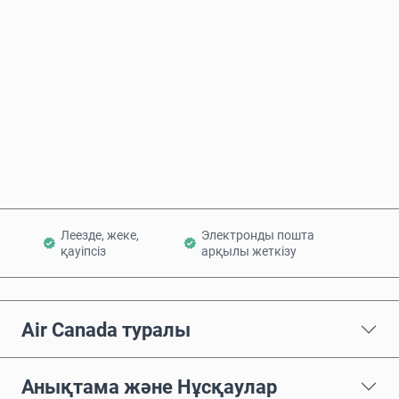
Бағаның болжамы
Қазір сатып алу
Себетке қосу
Леезде, жеке,
Электронды пошта
қауіпсіз
арқылы жеткізу
Air Canada туралы
Анықтама және Нұсқаулар