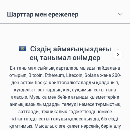
Шарттар мен ережелер
Сіздің аймағыңыздағы
ең танымал өнімдер
Ең танымал сыйлық карталарымызды пайдалана
отырып, Bitcoin, Ethereum, Litecoin, Solana және 200-
ден астам басқа криптовалюталарды қолданып,
күнделікті заттардың кең ауқымын сатып ала
аласыз. Музыка мен бейне ағынды қызметтеріне
айлық жазылымдарды төлеуді немесе тұрмыстық
заттарды, техникалық гаджеттерді немесе
кітаптарды сатып алуды қаласаңыз да, біз сізді
қамтимыз. Мысалы, сізге қажет нәрсенің бәрін алу