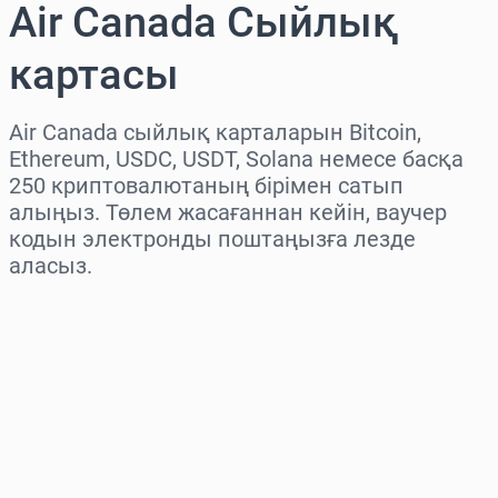
Air Canada Сыйлық
картасы
Air Canada сыйлық карталарын Bitcoin,
Ethereum, USDC, USDT, Solana немесе басқа
250 криптовалютаның бірімен сатып
алыңыз. Төлем жасағаннан кейін, ваучер
кодын электронды поштаңызға лезде
аласыз.
Аймақты таңдаңыз
Соманы таңдаңыз