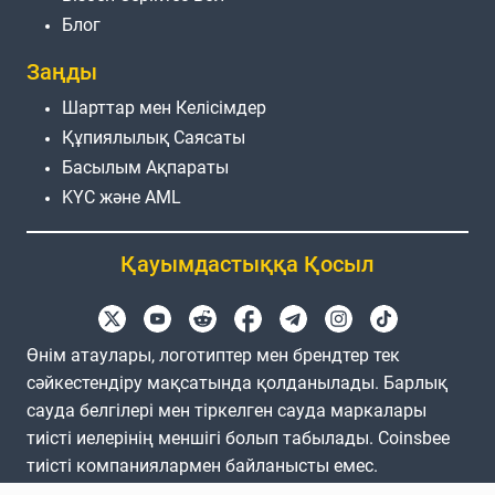
Блог
Заңды
Шарттар мен Келісімдер
Құпиялылық Саясаты
Басылым Ақпараты
KYC және AML
Қауымдастыққа Қосыл
Өнім атаулары, логотиптер мен брендтер тек
сәйкестендіру мақсатында қолданылады. Барлық
сауда белгілері мен тіркелген сауда маркалары
тиісті иелерінің меншігі болып табылады. Coinsbee
тиісті компаниялармен байланысты емес.