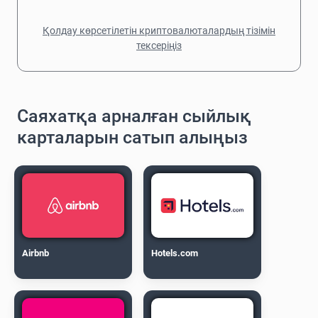
Қолдау көрсетілетін криптовалюталардың тізімін
тексеріңіз
Саяхатқа арналған сыйлық
карталарын сатып алыңыз
Airbnb
Hotels.com