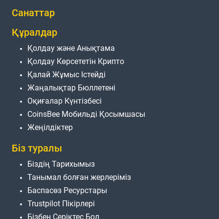
Санаттар
Құралдар
Қолдау және Анықтама
Қолдау Көрсететін Крипто
Қалай Жұмыс Істейді
Жаңалықтар Бюллетені
Оқиғалар Күнтізбесі
CoinsBee Мобильді Қосымшасы
Жеңілдіктер
Біз туралы
Біздің Тарихымыз
Танымал болған жерлеріміз
Баспасөз Ресурстары
Trustpilot Пікірлері
Бізбен Серіктес Бол