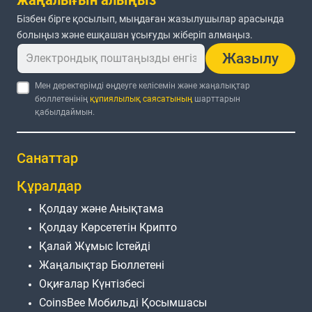
Бізбен бірге қосылып, мыңдаған жазылушылар арасында
болыңыз және ешқашан ұсығуды жіберіп алмаңыз.
Жазылу
Мен деректерімді өңдеуге келісемін және жаңалықтар
бюллетенінің
құпиялылық саясатының
шарттарын
қабылдаймын.
Санаттар
Құралдар
Қолдау және Анықтама
Қолдау Көрсететін Крипто
Қалай Жұмыс Істейді
Жаңалықтар Бюллетені
Оқиғалар Күнтізбесі
CoinsBee Мобильді Қосымшасы