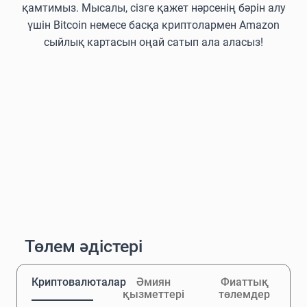
қамтимыз. Мысалы, сізге қажет нәрсенің бәрін алу
үшін Bitcoin немесе басқа криптолармен Amazon
сыйлық картасын оңай сатып ала аласыз!
Төлем әдістері
Криптовалюталар
Әмиян
Фиаттық
қызметтері
төлемдер