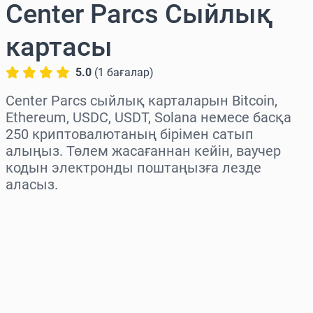
Center Parcs Сыйлық
картасы
5.0
(
1
бағалар
)
Center Parcs сыйлық карталарын Bitcoin,
Ethereum, USDC, USDT, Solana немесе басқа
250 криптовалютаның бірімен сатып
алыңыз. Төлем жасағаннан кейін, ваучер
кодын электронды поштаңызға лезде
аласыз.
Аймақты таңдаңыз
Соманы таңдаңыз