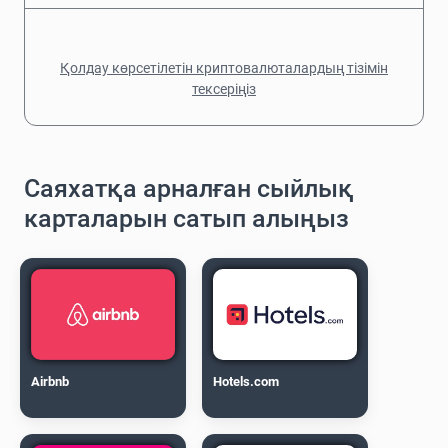
Қолдау көрсетілетін криптовалюталардың тізімін
тексеріңіз
Саяхатқа арналған сыйлық
карталарын сатып алыңыз
Airbnb
Hotels.com