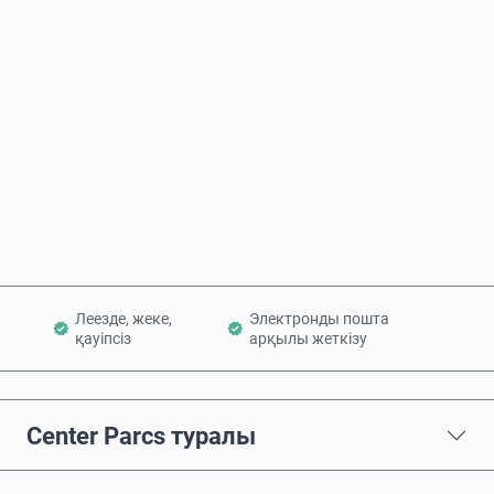
Бағаның болжамы
Қазір сатып алу
Себетке қосу
Леезде, жеке,
Электронды пошта
қауіпсіз
арқылы жеткізу
Center Parcs туралы