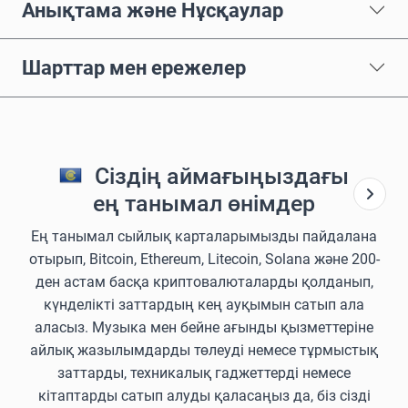
Анықтама және Нұсқаулар
Шарттар мен ережелер
Сіздің аймағыңыздағы
ең танымал өнімдер
Ең танымал сыйлық карталарымызды пайдалана
отырып, Bitcoin, Ethereum, Litecoin, Solana және 200-
ден астам басқа криптовалюталарды қолданып,
күнделікті заттардың кең ауқымын сатып ала
аласыз. Музыка мен бейне ағынды қызметтеріне
айлық жазылымдарды төлеуді немесе тұрмыстық
заттарды, техникалық гаджеттерді немесе
кітаптарды сатып алуды қаласаңыз да, біз сізді