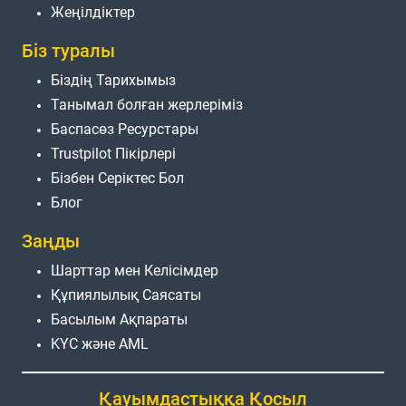
Жеңілдіктер
Біз туралы
Біздің Тарихымыз
Танымал болған жерлеріміз
Баспасөз Ресурстары
Trustpilot Пікірлері
Бізбен Серіктес Бол
Блог
Заңды
Шарттар мен Келісімдер
Құпиялылық Саясаты
Басылым Ақпараты
KYC және AML
Қауымдастыққа Қосыл