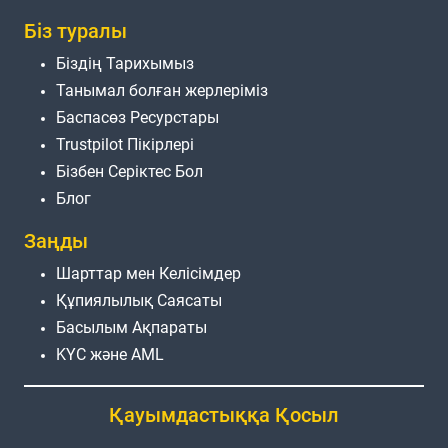
Біз туралы
Біздің Тарихымыз
Танымал болған жерлеріміз
Баспасөз Ресурстары
Trustpilot Пікірлері
Бізбен Серіктес Бол
Блог
Заңды
Шарттар мен Келісімдер
Құпиялылық Саясаты
Басылым Ақпараты
KYC және AML
Қауымдастыққа Қосыл