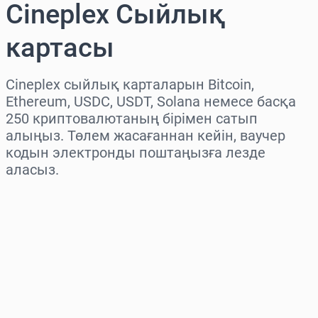
Cineplex Сыйлық
картасы
Cineplex сыйлық карталарын Bitcoin,
Ethereum, USDC, USDT, Solana немесе басқа
250 криптовалютаның бірімен сатып
алыңыз. Төлем жасағаннан кейін, ваучер
кодын электронды поштаңызға лезде
аласыз.
Аймақты таңдаңыз
Соманы таңдаңыз