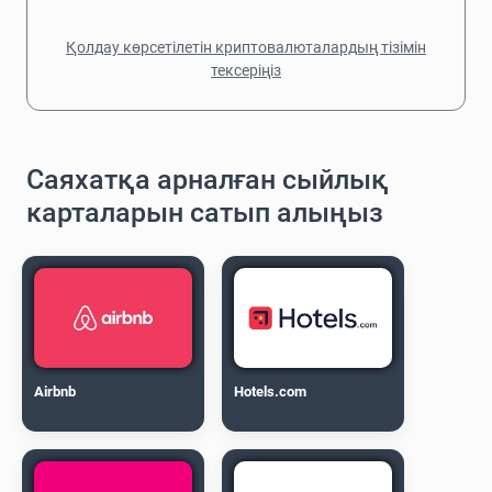
Қолдау көрсетілетін криптовалюталардың тізімін
тексеріңіз
Саяхатқа арналған сыйлық
карталарын сатып алыңыз
Airbnb
Hotels.com