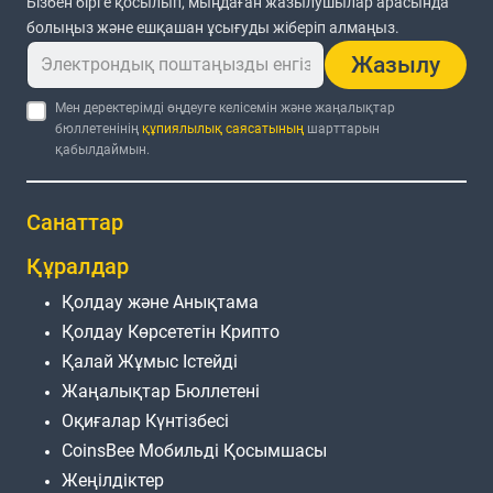
Бізбен бірге қосылып, мыңдаған жазылушылар арасында
болыңыз және ешқашан ұсығуды жіберіп алмаңыз.
Жазылу
Мен деректерімді өңдеуге келісемін және жаңалықтар
бюллетенінің
құпиялылық саясатының
шарттарын
қабылдаймын.
Санаттар
Құралдар
Қолдау және Анықтама
Қолдау Көрсететін Крипто
Қалай Жұмыс Істейді
Жаңалықтар Бюллетені
Оқиғалар Күнтізбесі
CoinsBee Мобильді Қосымшасы
Жеңілдіктер