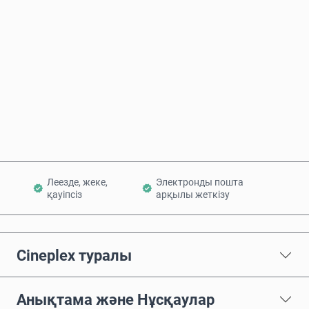
Бағаның болжамы
Қазір сатып алу
Себетке қосу
Леезде, жеке,
Электронды пошта
қауіпсіз
арқылы жеткізу
Cineplex туралы
Анықтама және Нұсқаулар