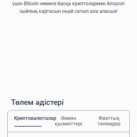
үшін Bitcoin немесе басқа криптолармен Amazon
сыйлық картасын оңай сатып ала аласыз!
Төлем әдістері
Криптовалюталар
Әмиян
Фиаттық
қызметтері
төлемдер