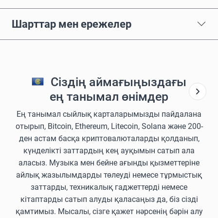
Шарттар мен ережелер
Сіздің аймағыңыздағы
ең танымал өнімдер
Ең танымал сыйлық карталарымызды пайдалана
отырып, Bitcoin, Ethereum, Litecoin, Solana және 200-
ден астам басқа криптовалюталарды қолданып,
күнделікті заттардың кең ауқымын сатып ала
аласыз. Музыка мен бейне ағынды қызметтеріне
айлық жазылымдарды төлеуді немесе тұрмыстық
заттарды, техникалық гаджеттерді немесе
кітаптарды сатып алуды қаласаңыз да, біз сізді
қамтимыз. Мысалы, сізге қажет нәрсенің бәрін алу