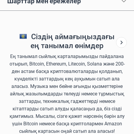
Шарттар мен ережелер
Сіздің аймағыңыздағы
ең танымал өнімдер
Ең танымал сыйлық карталарымызды пайдалана
отырып, Bitcoin, Ethereum, Litecoin, Solana және 200-
ден астам басқа криптовалюталарды қолданып,
күнделікті заттардың кең ауқымын сатып ала
аласыз. Музыка мен бейне ағынды қызметтеріне
айлық жазылымдарды төлеуді немесе тұрмыстық
заттарды, техникалық гаджеттерді немесе
кітаптарды сатып алуды қаласаңыз да, біз сізді
қамтимыз. Мысалы, сізге қажет нәрсенің бәрін алу
үшін Bitcoin немесе басқа криптолармен Amazon
сыйлық картасын оңай сатып ала аласыз!