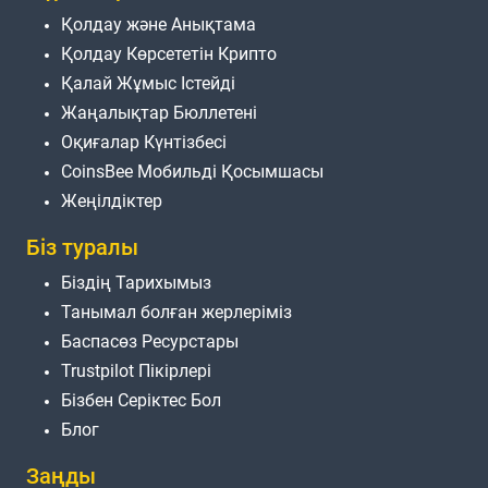
Қолдау және Анықтама
Қолдау Көрсететін Крипто
Қалай Жұмыс Істейді
Жаңалықтар Бюллетені
Оқиғалар Күнтізбесі
CoinsBee Мобильді Қосымшасы
Жеңілдіктер
Біз туралы
Біздің Тарихымыз
Танымал болған жерлеріміз
Баспасөз Ресурстары
Trustpilot Пікірлері
Бізбен Серіктес Бол
Блог
Заңды