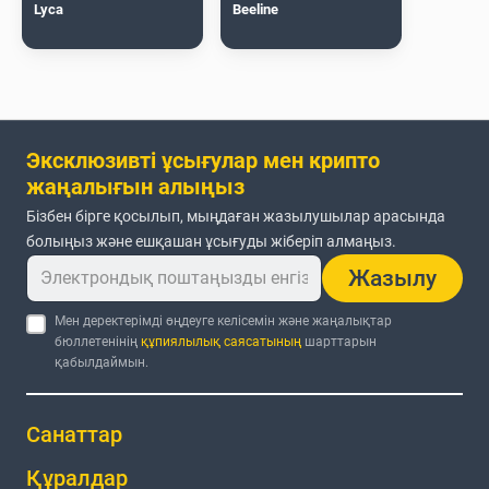
Lyca
Beeline
Эксклюзивті ұсығулар мен крипто
жаңалығын алыңыз
Бізбен бірге қосылып, мыңдаған жазылушылар арасында
болыңыз және ешқашан ұсығуды жіберіп алмаңыз.
Жазылу
Мен деректерімді өңдеуге келісемін және жаңалықтар
бюллетенінің
құпиялылық саясатының
шарттарын
қабылдаймын.
Санаттар
Құралдар