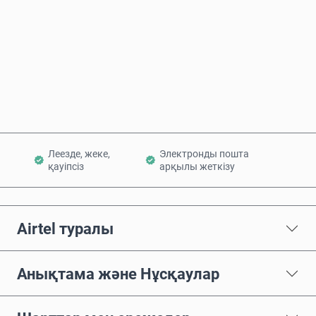
Қазір сатып алу
Себетке қосу
Леезде, жеке,
Электронды пошта
қауіпсіз
арқылы жеткізу
Airtel туралы
Анықтама және Нұсқаулар