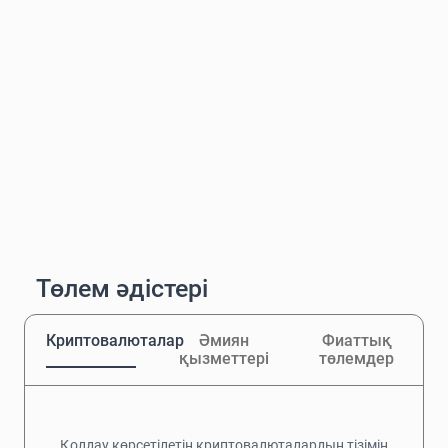
Төлем әдістері
Криптовалюталар
Әмиян
Фиаттық
қызметтері
төлемдер
Қолдау көрсетілетін криптовалюталардың тізімін