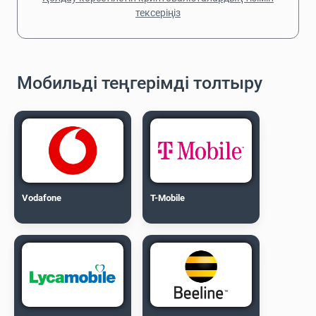
тексеріңіз
Мобильді теңгерімді толтыру
Vodafone
T-Mobile