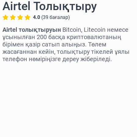
Airtel Толықтыру
4.0
(
39
бағалар
)
Airtel толықтыруын
Bitcoin, Litecoin немесе
ұсынылған 200 басқа криптовалютаның
бірімен қазір сатып алыңыз. Төлем
жасағаннан кейін, толықтыру тікелей ұялы
телефон нөміріңізге дереу жіберіледі.
Аймақты таңдаңыз
Соманы таңдаңыз
Бағаның болжамы