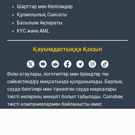
Шарттар мен Келісімдер
Құпиялылық Саясаты
Басылым Ақпараты
KYC және AML
Қауымдастыққа Қосыл
Өнім атаулары, логотиптер мен брендтер тек
сәйкестендіру мақсатында қолданылады. Барлық
сауда белгілері мен тіркелген сауда маркалары
тиісті иелерінің меншігі болып табылады. Coinsbee
тиісті компаниялармен байланысты емес.
EN
GB