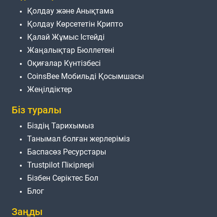
Қолдау және Анықтама
Қолдау Көрсететін Крипто
Қалай Жұмыс Істейді
Жаңалықтар Бюллетені
Оқиғалар Күнтізбесі
CoinsBee Мобильді Қосымшасы
Жеңілдіктер
Біз туралы
Біздің Тарихымыз
Танымал болған жерлеріміз
Баспасөз Ресурстары
Trustpilot Пікірлері
Бізбен Серіктес Бол
Блог
Заңды