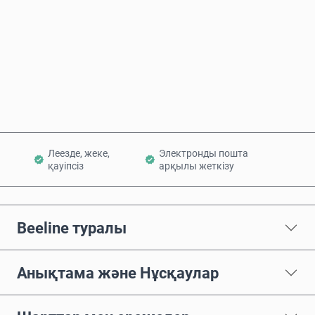
Қазір сатып алу
Себетке қосу
Леезде, жеке,
Электронды пошта
қауіпсіз
арқылы жеткізу
Beeline туралы
Анықтама және Нұсқаулар