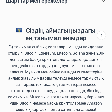
Шарттар мен ережелер
Сіздің аймағыңыздағы
ең танымал өнімдер
Ең танымал сыйлық карталарымызды пайдалана
отырып, Bitcoin, Ethereum, Litecoin, Solana және 200-
ден астам басқа криптовалюталарды қолданып,
күнделікті заттардың кең ауқымын сатып ала
аласыз. Музыка мен бейне ағынды қызметтеріне
айлық жазылымдарды төлеуді немесе тұрмыстық
заттарды, техникалық гаджеттерді немесе
кітаптарды сатып алуды қаласаңыз да, біз сізді
қамтимыз. Мысалы, сізге қажет нәрсенің бәрін алу
үшін Bitcoin немесе басқа криптолармен Amazon
сыйлық картасын оңай сатып ала аласыз!