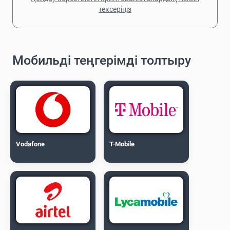
тексеріңіз
Мобильді теңгерімді толтыру
Vodafone
T-Mobile