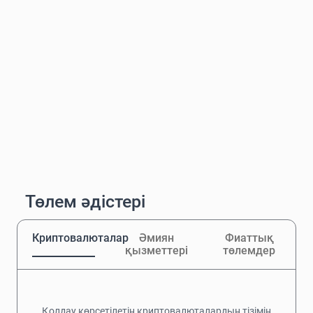
Төлем әдістері
Криптовалюталар
Әмиян
Фиаттық
қызметтері
төлемдер
Қолдау көрсетілетін криптовалюталардың тізімін