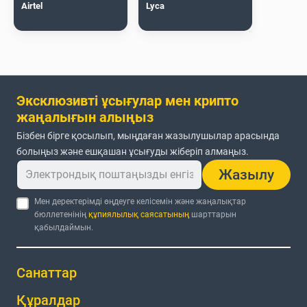
Airtel
Lyca
Эксклюзивті ұсығулар мен крипто
жаңалығын алыңыз
Бізбен бірге қосылып, мыңдаған жазылушылар арасында
болыңыз және ешқашан ұсығуды жіберіп алмаңыз.
Жазылу
Мен деректерімді өңдеуге келісемін және жаңалықтар
бюллетенінің
құпиялылық саясатының
шарттарын
қабылдаймын.
Санаттар
Құралдар