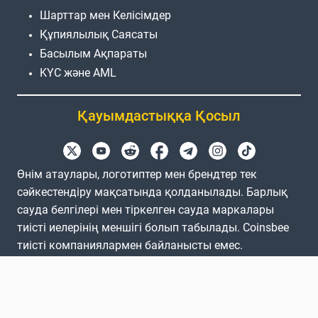
Шарттар мен Келісімдер
Құпиялылық Саясаты
Басылым Ақпараты
KYC және AML
Қауымдастыққа Қосыл
Өнім атаулары, логотиптер мен брендтер тек
сәйкестендіру мақсатында қолданылады. Барлық
сауда белгілері мен тіркелген сауда маркалары
тиісті иелерінің меншігі болып табылады. Coinsbee
тиісті компаниялармен байланысты емес.
EN
GB