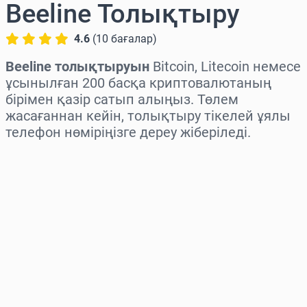
Beeline Толықтыру
4.6
(
10
бағалар
)
Beeline толықтыруын
Bitcoin, Litecoin немесе
ұсынылған 200 басқа криптовалютаның
бірімен қазір сатып алыңыз. Төлем
жасағаннан кейін, толықтыру тікелей ұялы
телефон нөміріңізге дереу жіберіледі.
Аймақты таңдаңыз
Соманы таңдаңыз
Бағаның болжамы