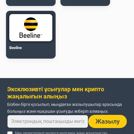
Beeline
Эксклюзивті ұсығулар мен крипто
жаңалығын алыңыз
Бізбен бірге қосылып, мыңдаған жазылушылар арасында
болыңыз және ешқашан ұсығуды жіберіп алмаңыз.
Жазылу
Мен деректерімді өңдеуге келісемін және жаңалықтар