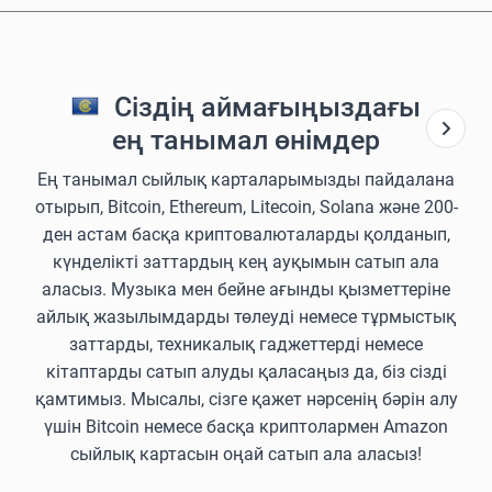
Сіздің аймағыңыздағы
ең танымал өнімдер
Ең танымал сыйлық карталарымызды пайдалана
отырып, Bitcoin, Ethereum, Litecoin, Solana және 200-
ден астам басқа криптовалюталарды қолданып,
күнделікті заттардың кең ауқымын сатып ала
аласыз. Музыка мен бейне ағынды қызметтеріне
айлық жазылымдарды төлеуді немесе тұрмыстық
заттарды, техникалық гаджеттерді немесе
кітаптарды сатып алуды қаласаңыз да, біз сізді
қамтимыз. Мысалы, сізге қажет нәрсенің бәрін алу
үшін Bitcoin немесе басқа криптолармен Amazon
сыйлық картасын оңай сатып ала аласыз!