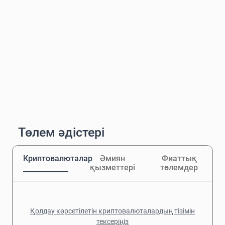
Төлем әдістері
Криптовалюталар
Әмиян
Фиаттық
қызметтері
төлемдер
Қолдау көрсетілетін криптовалюталардың тізімін
тексеріңіз