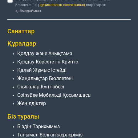
бюллетенінің
құпиялылық саясатының
шарттарын
қабылдаймын.
Санаттар
Құралдар
Қолдау және Анықтама
Қолдау Көрсететін Крипто
Қалай Жұмыс Істейді
Жаңалықтар Бюллетені
Оқиғалар Күнтізбесі
CoinsBee Мобильді Қосымшасы
Жеңілдіктер
Біз туралы
Біздің Тарихымыз
Танымал болған жерлеріміз