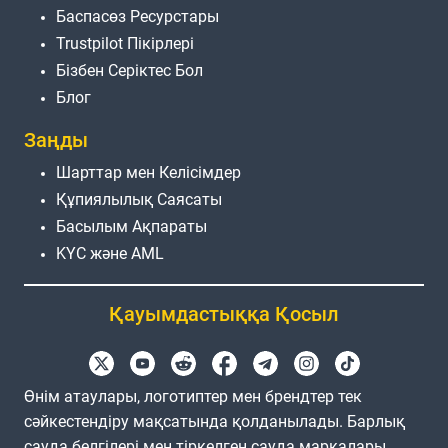
Баспасөз Ресурстары
Trustpilot Пікірлері
Бізбен Серіктес Бол
Блог
Заңды
Шарттар мен Келісімдер
Құпиялылық Саясаты
Басылым Ақпараты
KYC және AML
Қауымдастыққа Қосыл
Өнім атаулары, логотиптер мен брендтер тек
сәйкестендіру мақсатында қолданылады. Барлық
сауда белгілері мен тіркелген сауда маркалары