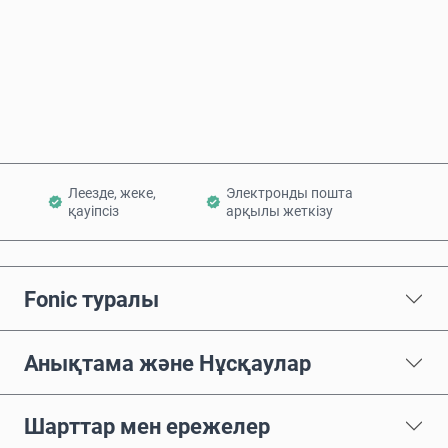
Қазір сатып алу
Себетке қосу
Леезде, жеке,
Электронды пошта
қауіпсіз
арқылы жеткізу
Fonic туралы
Анықтама және Нұсқаулар
Шарттар мен ережелер