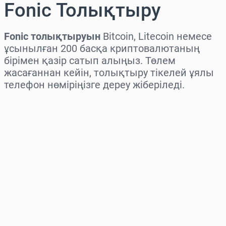
Fonic Толықтыру
Fonic толықтыруын
Bitcoin, Litecoin немесе
ұсынылған 200 басқа криптовалютаның
бірімен қазір сатып алыңыз. Төлем
жасағаннан кейін, толықтыру тікелей ұялы
телефон нөміріңізге дереу жіберіледі.
Аймақты таңдаңыз
Соманы таңдаңыз
Бағаның болжамы