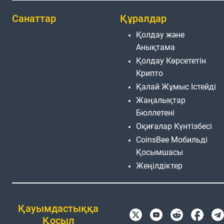
Санаттар
Құралдар
Қолдау және
Анықтама
Қолдау Көрсететін
Крипто
Қалай Жұмыс Істейді
Жаңалықтар
Бюллетені
Оқиғалар Күнтізбесі
CoinsBee Мобильді
Қосымшасы
Жеңілдіктер
Қауымдастыққа
Қосыл