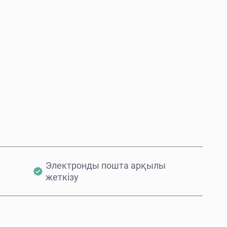
Қазір сатып алу
Себетке қосу
Электронды пошта арқылы
жеткізу