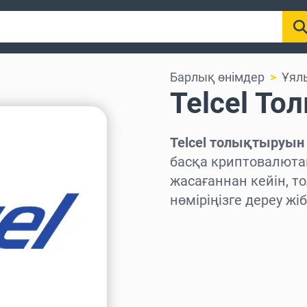
Барлық өнімдер
Ұял
Telcel Т
Telcel толықтыруын
басқа криптовалюта
жасағаннан кейін, т
нөміріңізге дереу жіб
Аймақты таңдаңыз
Соманы таңдаңыз