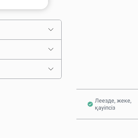
Бағаның болжамы
Леезде, жеке,
қауіпсіз