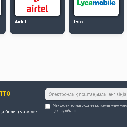
Airtel
Lyca
пто
Мен деректерімді өңдеуге келісемін және жа
да болыңыз және
қабылдаймын.