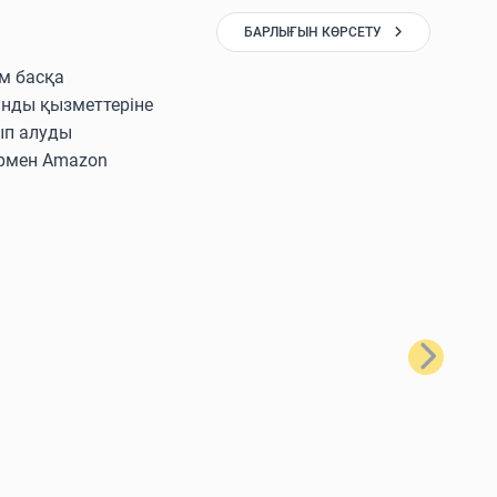
БАРЛЫҒЫН КӨРСЕТУ
ам басқа
ынды қызметтеріне
ып алуды
лармен Amazon
Келесі