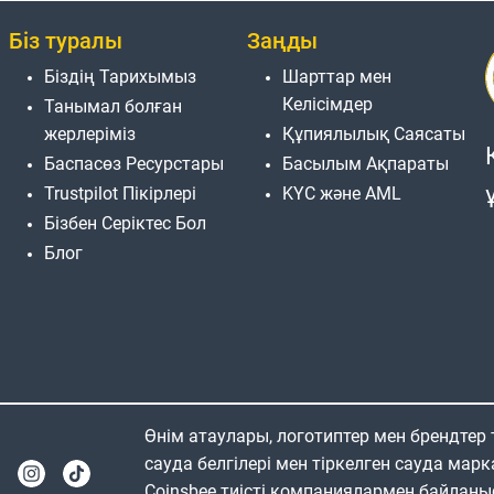
Біз туралы
Заңды
Біздің Тарихымыз
Шарттар мен
Келісімдер
Танымал болған
жерлеріміз
Құпиялылық Саясаты
Баспасөз Ресурстары
Басылым Ақпараты
Trustpilot Пікірлері
KYC және AML
Бізбен Серіктес Бол
Блог
Өнім атаулары, логотиптер мен брендтер
сауда белгілері мен тіркелген сауда марк
Coinsbee тиісті компаниялармен байланы