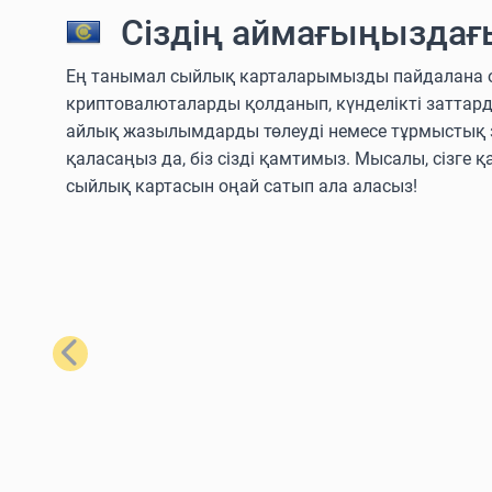
Сіздің аймағыңыздағ
Ең танымал сыйлық карталарымызды пайдалана отыры
криптовалюталарды қолданып, күнделікті заттар
айлық жазылымдарды төлеуді немесе тұрмыстық з
қаласаңыз да, біз сізді қамтимыз. Мысалы, сізге қ
сыйлық картасын оңай сатып ала аласыз!
Алдыңғы