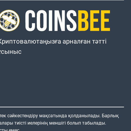
Криптовалютаңызға арналған тәтті
ұсыныс
 тек сәйкестендіру мақсатында қолданылады. Барлық
алары тиісті иелерінің меншігі болып табылады.
сты емес.