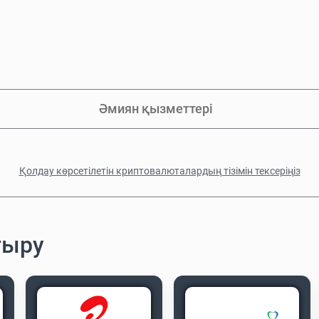
Әмиян қызметтері
Қолдау көрсетілетін криптовалюталардың тізімін тексеріңіз
тыру