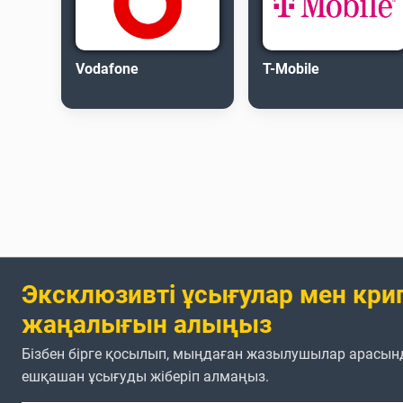
Vodafone
T-Mobile
Эксклюзивті ұсығулар мен кри
жаңалығын алыңыз
Бізбен бірге қосылып, мыңдаған жазылушылар арасын
ешқашан ұсығуды жіберіп алмаңыз.