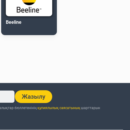
Beeline
Жазылу
ңалықтар бюллетенінің
құпиялылық саясатының
шарттарын