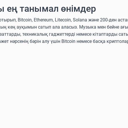
ы ең танымал өнімдер
п, Bitcoin, Ethereum, Litecoin, Solana және 200-ден аст
дың кең ауқымын сатып ала аласыз. Музыка мен бейне ағ
аттарды, техникалық гаджеттерді немесе кітаптарды сат
ажет нәрсенің бәрін алу үшін Bitcoin немесе басқа крипто