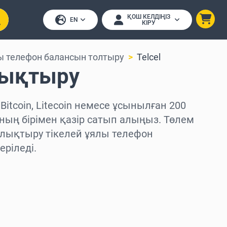
ҚОШ КЕЛДІҢІЗ
EN
КІРУ
ы телефон балансын толтыру
Telcel
олықтыру
Bitcoin, Litecoin немесе ұсынылған 200
ның бірімен қазір сатып алыңыз. Төлем
олықтыру тікелей ұялы телефон
еріледі.