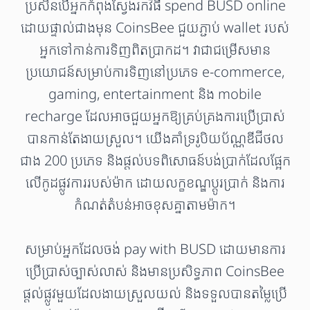
ប្រសិនបើអ្នកកំពុងស្វែងរកវិធី spend BUSD online
ដោយផ្ទាល់ជាងមុន CoinsBee ជួយភ្ជាប់ wallet របស់
អ្នកទៅកាន់ការទិញពិតប្រាកដ។ វាជាជម្រើសមាន
ប្រយោជន៍សម្រាប់ការទិញនៅប្រភេទ e-commerce,
gaming, entertainment និង mobile
recharge ដែលអាចជួយអ្នកឱ្យគ្រប់គ្រងការប្រើប្រាស់
បានកាន់តែងាយស្រួល។ យើងគាំទ្ររូបិយប័ណ្ណឌីជីថល
ជាង 200 ប្រភេទ និងផ្តល់បទពិសោធន៍បង់ប្រាក់ដែលផ្អែក
លើកូដផ្លូវការរបស់ម៉ាក ដោយលក្ខខណ្ឌប្តូរប្រាក់ និងការ
កំណត់តំបន់អាចខុសគ្នាតាមម៉ាក។
សម្រាប់អ្នកដែលចង់ pay with BUSD ដោយមានការ
ប្រើប្រាស់ច្បាស់លាស់ និងមានប្រសិទ្ធភាព CoinsBee
ផ្តល់ផ្លូវមួយដែលងាយស្រួលយល់ និងទទួលបានតម្លៃប្រើ