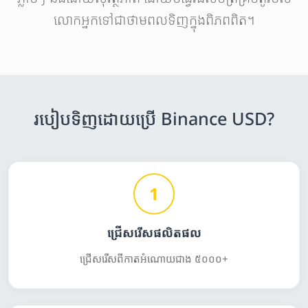
លោកអ្នកទៅជាថាមពលទិញក្នុងពិភពពិត។
របៀបទិញដោយប្រើ Binance USD?
1
ជ្រើសរើសផលិតផល
ជ្រើសរើសពីកាតអំណោយជាង ៥០០០+