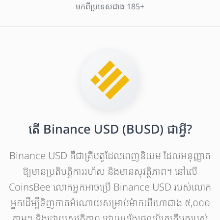
មកពីប្រទេសជាង 185+
តើ Binance USD (BUSD) ជាអ្វី?
Binance USD គឺជាគ្រីបតូដែលពេញនិយម ដែលអនុញ្ញាត
ឱ្យមានប្រតិបត្តិការរហ័ស និងមានសុវត្ថិភាព។ នៅលើ
CoinsBee លោកអ្នកអាចប្រើ Binance USD របស់លោក
អ្នកដើម្បីទិញកាតអំណោយសម្រាប់ម៉ាកយីហោជាង ៥,០០០
ភ្លាមៗ និងដោយសុវត្ថិភាព ដោយបង្វែរផលប័ត្រគ្រីបតូរបស់