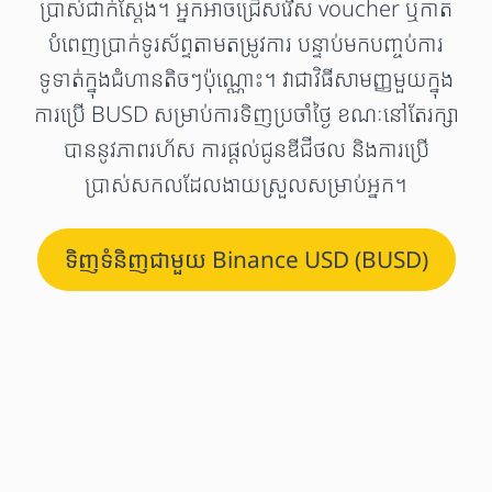
ប្រាស់ជាក់ស្តែង។ អ្នកអាចជ្រើសរើស voucher ឬកាត
បំពេញប្រាក់ទូរស័ព្ទតាមតម្រូវការ បន្ទាប់មកបញ្ចប់ការ
ទូទាត់ក្នុងជំហានតិចៗប៉ុណ្ណោះ។ វាជាវិធីសាមញ្ញមួយក្នុង
ការប្រើ BUSD សម្រាប់ការទិញប្រចាំថ្ងៃ ខណៈនៅតែរក្សា
បាននូវភាពរហ័ស ការផ្តល់ជូនឌីជីថល និងការប្រើ
ប្រាស់សកលដែលងាយស្រួលសម្រាប់អ្នក។
ទិញទំនិញជាមួយ Binance USD (BUSD)