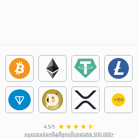
4.5/5
ទទួលបានទំនុកចិត្តពីអ្នកប្រើប្រាស់ជាង 500,000+