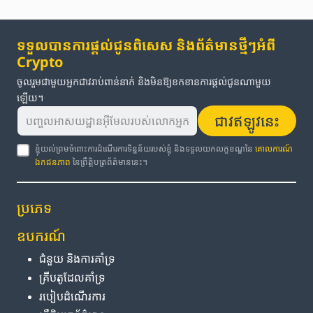
ទទួលបានការផ្តល់ជូនពិសេស និងព័ត៌មានថ្មីៗអំពី
Crypto
ចូលរួមជាមួយអ្នកជាវរាប់ពាន់នាក់ និងមិនឱ្យខកខានការផ្តល់ជូនណាមួយ
ឡើយ។
ជាវឥឡូវនេះ
ខ្ញុំយល់ព្រមចំពោះការដំណើរការទិន្នន័យរបស់ខ្ញុំ និងទទួលយកលក្ខខណ្ឌនៃ
គោលការណ៍
ឯកជនភាព
នៃព្រឹត្តិបត្រព័ត៌មាននេះ។
ប្រភេទ
ឧបករណ៍
ជំនួយ និង​ការ​គាំទ្រ
គ្រីបតូ​ដែល​គាំទ្រ
របៀប​ដំណើរការ