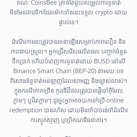
ខណៈ CoinsBee គ្រាន់តែជួយសម្រួលការទូទាត់
មិនមែនជាវេទិកាដែលម៉ាកទាំងនេះទទួល crypto ដោយ
ផ្ទាល់ទេ។
ដំណើរការនេះត្រូវបានរចនាឡើងសម្រាប់ភាពលឿន និង
ភាពងាយស្រួល។ អ្នកជ្រើសរើសផលិតផល បញ្ជាក់ចំនួន
ទឹកប្រាក់ ហើយបំពេញការទូទាត់ដោយ BUSD នៅលើ
Binance Smart Chain (BEP-20) តាមរយៈបទ
ពិសោធន៍ទូទាត់អនឡាញដែលសាមញ្ញ និងច្បាស់លាស់។
ក្នុងករណីភាគច្រើន កូដឌីជីថលត្រូវបានផ្ញើទៅអ៊ីមែល
ភ្លាមៗ ឬជិតភ្លាមៗ ដូច្នេះអ្នកអាចយកទៅប្រើ online
redemption បានរហ័ស ដោយមិនចាំបាច់រង់ចាំដំណើរ
ការស្មុគស្មាញ ឬប្រើគណនីធនាគារ។