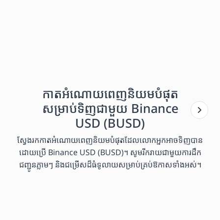
កាតអំណោយពេញនិយមបំផុត
សម្រាប់ទិញជាមួយ Binance
USD (BUSD)
ស្វែងរកកាតអំណោយពេញនិយមបំផុតដែលលោកអ្នកអាចទិញបាន
ដោយប្រើ Binance USD (BUSD)។ សូមរីករាយជាមួយការដឹក
ជញ្ជូនភ្លាមៗ និងជម្រើសដ៏ធំទូលាយសម្រាប់គ្រប់ឱកាសទាំងអស់។