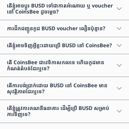
តើខ្ញុំអាចប្តូរ BUSD ទៅជាកាតអំណោយ ឬ voucher
នៅ CoinsBee ដូចម្តេច?
ការដឹកជញ្ជូនកូដ BUSD voucher លឿនប៉ុន្មាន?
តើខ្ញុំអាចទិញអ្វីខ្លះដោយប្រើ BUSD នៅ CoinsBee?
តើ CoinsBee ជាវេទិកាសកលទេ ហើយកូដមាន
កំណត់តំបន់ដែរឬទេ?
តើការបង់ប្រាក់ដោយ BUSD នៅ CoinsBee មាន
សុវត្ថិភាពដែរឬទេ?
តើខ្ញុំត្រូវការគណនីធនាគារ ដើម្បីប្រើ BUSD សម្រាប់
ការទិញទេ?