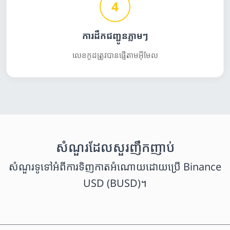
4
ការដឹកជញ្ជូនភ្លាមៗ
លេខកូដត្រូវបានផ្ញើតាមអ៊ីមែល
សំណួរដែលសួរញឹកញាប់
សំណួរទូទៅអំពីការទិញកាតអំណោយដោយប្រើ Binance
USD (BUSD)។