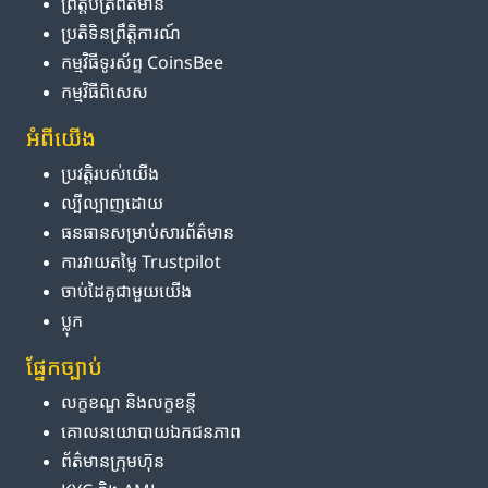
ព្រឹត្តិបត្រ​ព័ត៌មាន
ប្រតិទិន​ព្រឹត្តិការណ៍
កម្មវិធី​ទូរស័ព្ទ CoinsBee
កម្មវិធីពិសេស
អំពី​យើង
ប្រវត្តិ​របស់​យើង
ល្បីល្បាញ​ដោយ
ធនធាន​សម្រាប់​សារព័ត៌មាន
ការ​វាយតម្លៃ Trustpilot
ចាប់ដៃគូ​ជាមួយ​យើង
ប្លុក
ផ្នែក​ច្បាប់
លក្ខខណ្ឌ និង​លក្ខខន្តី
គោលនយោបាយ​ឯកជនភាព
ព័ត៌មាន​ក្រុមហ៊ុន