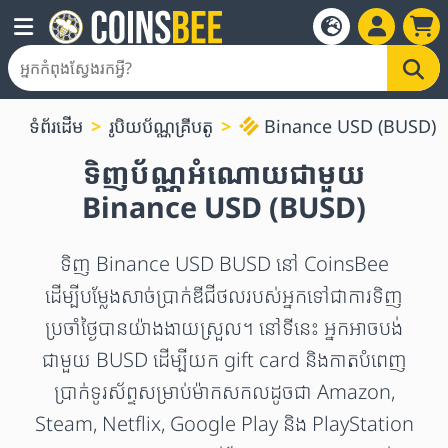
ទំព័រដើម
រូបិយប័ណ្ណគ្រីបតូ
Binance USD (BUSD)
ទិញប័ណ្ណអំណោយជាមួយ
Binance USD (BUSD)
ទិញ Binance USD BUSD នៅ CoinsBee
ដើម្បីបម្លែងសាច់ប្រាក់ឌីជីថលរបស់អ្នកទៅជាការទិញ
ប្រចាំថ្ងៃបានយ៉ាងងាយស្រួល។ នៅទីនេះ អ្នកអាចបង់
ជាមួយ BUSD ដើម្បីយក gift card និងកាតបំពេញ
ប្រាក់ទូរស័ព្ទសម្រាប់ម៉ាកសកលដូចជា Amazon,
Steam, Netflix, Google Play និង PlayStation