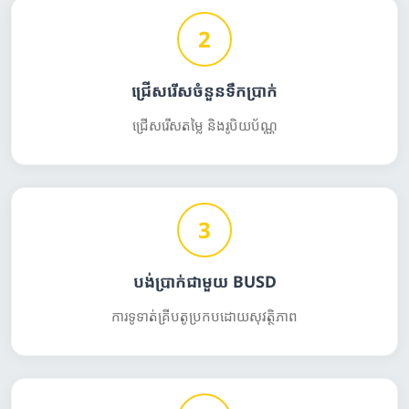
2
ជ្រើសរើសចំនួនទឹកប្រាក់
ជ្រើសរើសតម្លៃ និងរូបិយប័ណ្ណ
3
បង់ប្រាក់ជាមួយ BUSD
ការទូទាត់គ្រីបតូប្រកបដោយសុវត្ថិភាព