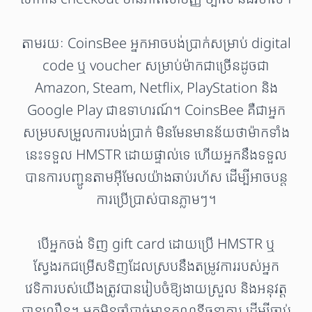
តាមរយៈ CoinsBee អ្នកអាចបង់ប្រាក់សម្រាប់ digital
code ឬ voucher សម្រាប់ម៉ាកជាច្រើនដូចជា
Amazon, Steam, Netflix, PlayStation និង
Google Play ជាឧទាហរណ៍។ CoinsBee គឺជាអ្នក
សម្របសម្រួលការបង់ប្រាក់ មិនមែនមានន័យថាម៉ាកទាំង
នេះទទួល HMSTR ដោយផ្ទាល់ទេ ហើយអ្នកនឹងទទួល
បានការបញ្ជូនតាមអ៊ីមែលយ៉ាងឆាប់រហ័ស ដើម្បីអាចបន្ត
ការប្រើប្រាស់បានភ្លាមៗ។
បើអ្នកចង់ ទិញ gift card ដោយប្រើ HMSTR ឬ
ស្វែងរកជម្រើសទិញដែលស្របនឹងតម្រូវការរបស់អ្នក
វេទិការបស់យើងត្រូវបានរៀបចំឱ្យងាយស្រួល និងអនុវត្ត
បានលឿន។ អ្នកមិនចាំបាច់មានគណនីធនាគារ ដើម្បីចាប់