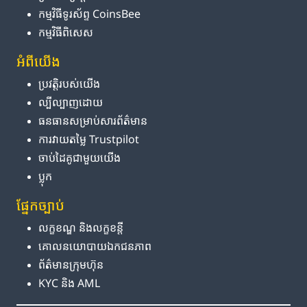
កម្មវិធី​ទូរស័ព្ទ CoinsBee
កម្មវិធីពិសេស
អំពី​យើង
ប្រវត្តិ​របស់​យើង
ល្បីល្បាញ​ដោយ
ធនធាន​សម្រាប់​សារព័ត៌មាន
ការ​វាយតម្លៃ Trustpilot
ចាប់ដៃគូ​ជាមួយ​យើង
ប្លុក
ផ្នែក​ច្បាប់
លក្ខខណ្ឌ និង​លក្ខខន្តី
គោលនយោបាយ​ឯកជនភាព
ព័ត៌មាន​ក្រុមហ៊ុន
KYC និង AML