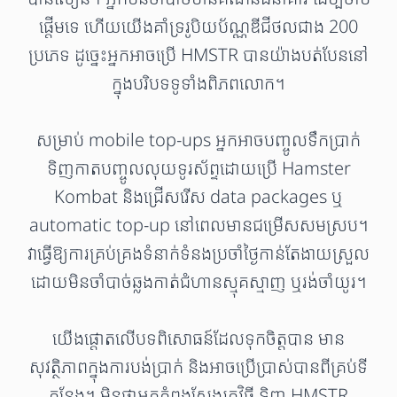
ផ្តើមទេ ហើយយើងគាំទ្ររូបិយប័ណ្ណឌីជីថលជាង 200
ប្រភេទ ដូច្នេះអ្នកអាចប្រើ HMSTR បានយ៉ាងបត់បែននៅ
ក្នុងបរិបទទូទាំងពិភពលោក។
សម្រាប់ mobile top-ups អ្នកអាចបញ្ចូលទឹកប្រាក់
ទិញកាតបញ្ចូលលុយទូរស័ព្ទដោយប្រើ Hamster
Kombat និងជ្រើសរើស data packages ឬ
automatic top-up នៅពេលមានជម្រើសសមស្រប។
វាធ្វើឱ្យការគ្រប់គ្រងទំនាក់ទំនងប្រចាំថ្ងៃកាន់តែងាយស្រួល
ដោយមិនចាំបាច់ឆ្លងកាត់ជំហានស្មុគស្មាញ ឬរង់ចាំយូរ។
យើងផ្តោតលើបទពិសោធន៍ដែលទុកចិត្តបាន មាន
សុវត្ថិភាពក្នុងការបង់ប្រាក់ និងអាចប្រើប្រាស់បានពីគ្រប់ទី
កន្លែង។ មិនថាអ្នកកំពុងស្វែងរកវិធី ទិញ HMSTR