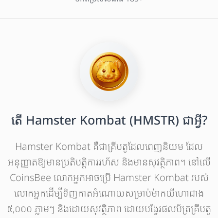
តើ Hamster Kombat (HMSTR) ជាអ្វី?
Hamster Kombat គឺជាគ្រីបតូដែលពេញនិយម ដែល
អនុញ្ញាតឱ្យមានប្រតិបត្តិការរហ័ស និងមានសុវត្ថិភាព។ នៅលើ
CoinsBee លោកអ្នកអាចប្រើ Hamster Kombat របស់
លោកអ្នកដើម្បីទិញកាតអំណោយសម្រាប់ម៉ាកយីហោជាង
៥,០០០ ភ្លាមៗ និងដោយសុវត្ថិភាព ដោយបង្វែរផលប័ត្រគ្រីបតូ