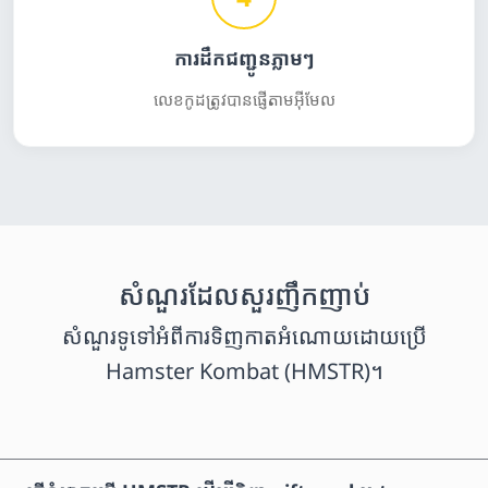
ការដឹកជញ្ជូនភ្លាមៗ
លេខកូដត្រូវបានផ្ញើតាមអ៊ីមែល
សំណួរដែលសួរញឹកញាប់
សំណួរទូទៅអំពីការទិញកាតអំណោយដោយប្រើ
Hamster Kombat (HMSTR)។