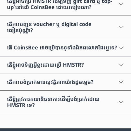
តើខ្ញុំអាចប្រើ HMSTR ដើម្បីទិញ gift card ឬ top-
up នៅលើ CoinsBee ដោយរបៀបណា?
តើការបញ្ជូន voucher ឬ digital code
លឿនប៉ុណ្ណា?
តើ CoinsBee អាចប្រើបានទូទាំងពិភពលោកដែរឬទេ?
តើខ្ញុំអាចទិញអ្វីខ្លះដោយប្រើ HMSTR?
តើការបង់ប្រាក់មានសុវត្ថិភាពយ៉ាងដូចម្តេច?
តើខ្ញុំត្រូវការគណនីធនាគារដើម្បីបង់ប្រាក់ដោយ
HMSTR ទេ?