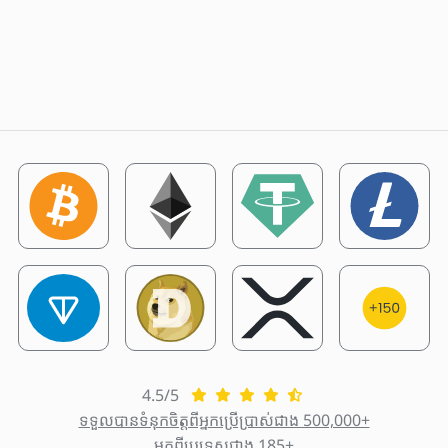
4.5/5
ទទួលបានទំនុកចិត្តពីអ្នកប្រើប្រាស់ជាង 500,000+
មកពីប្រទេសជាង 185+