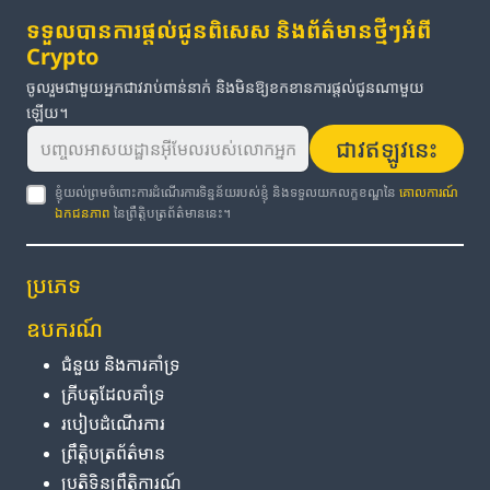
ទទួលបានការផ្តល់ជូនពិសេស និងព័ត៌មានថ្មីៗអំពី
Crypto
ចូលរួមជាមួយអ្នកជាវរាប់ពាន់នាក់ និងមិនឱ្យខកខានការផ្តល់ជូនណាមួយ
ឡើយ។
ជាវឥឡូវនេះ
ខ្ញុំយល់ព្រមចំពោះការដំណើរការទិន្នន័យរបស់ខ្ញុំ និងទទួលយកលក្ខខណ្ឌនៃ
គោលការណ៍
ឯកជនភាព
នៃព្រឹត្តិបត្រព័ត៌មាននេះ។
ប្រភេទ
ឧបករណ៍
ជំនួយ និង​ការ​គាំទ្រ
គ្រីបតូ​ដែល​គាំទ្រ
របៀប​ដំណើរការ
ព្រឹត្តិបត្រ​ព័ត៌មាន
ប្រតិទិន​ព្រឹត្តិការណ៍