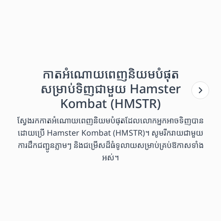
កាតអំណោយពេញនិយមបំផុត
សម្រាប់ទិញជាមួយ Hamster
Kombat (HMSTR)
ស្វែងរកកាតអំណោយពេញនិយមបំផុតដែលលោកអ្នកអាចទិញបាន
ដោយប្រើ Hamster Kombat (HMSTR)។ សូមរីករាយជាមួយ
ការដឹកជញ្ជូនភ្លាមៗ និងជម្រើសដ៏ធំទូលាយសម្រាប់គ្រប់ឱកាសទាំង
អស់។