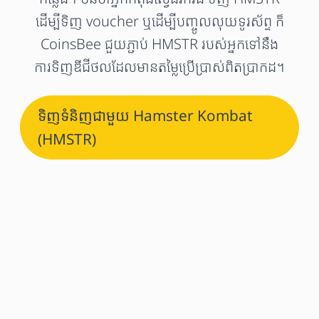
ដើម្បីទិញ voucher ឬដើម្បីបញ្ចូលលុយទូរស័ព្ទ ក៏
CoinsBee ជួយភ្ជាប់ HMSTR របស់អ្នកទៅនឹង
ការទិញឌីជីថលដែលមានតម្លៃប្រើប្រាស់ពិតប្រាកដ។
ទិញទំនិញជាមួយ Hamster Kombat
(HMSTR)