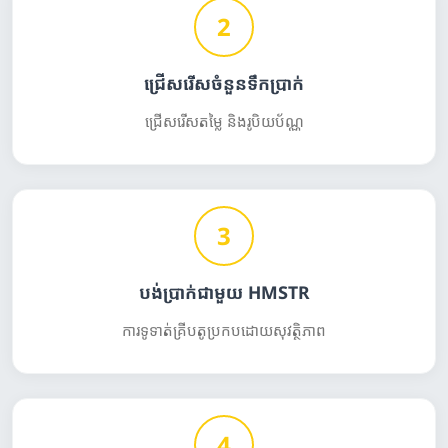
2
ជ្រើសរើសចំនួនទឹកប្រាក់
ជ្រើសរើសតម្លៃ និងរូបិយប័ណ្ណ
3
បង់ប្រាក់ជាមួយ HMSTR
ការទូទាត់គ្រីបតូប្រកបដោយសុវត្ថិភាព
4