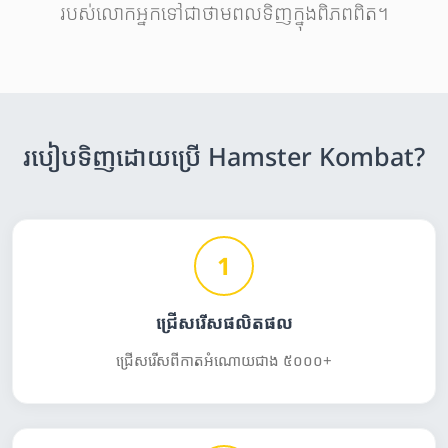
របស់លោកអ្នកទៅជាថាមពលទិញក្នុងពិភពពិត។
របៀបទិញដោយប្រើ Hamster Kombat?
1
ជ្រើសរើសផលិតផល
ជ្រើសរើសពីកាតអំណោយជាង ៥០០០+