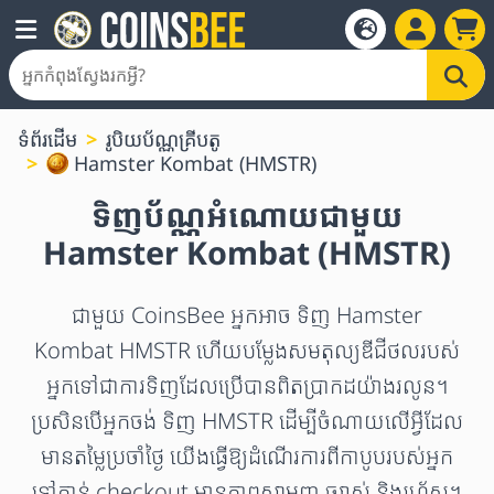
ទំព័រដើម
រូបិយប័ណ្ណគ្រីបតូ
Hamster Kombat (HMSTR)
ទិញប័ណ្ណអំណោយជាមួយ
Hamster Kombat (HMSTR)
ជាមួយ CoinsBee អ្នកអាច ទិញ Hamster
Kombat HMSTR ហើយបម្លែងសមតុល្យឌីជីថលរបស់
អ្នកទៅជាការទិញដែលប្រើបានពិតប្រាកដយ៉ាងរលូន។
ប្រសិនបើអ្នកចង់ ទិញ HMSTR ដើម្បីចំណាយលើអ្វីដែល
មានតម្លៃប្រចាំថ្ងៃ យើងធ្វើឱ្យដំណើរការពីកាបូបរបស់អ្នក
ទៅកាន់ checkout មានភាពសាមញ្ញ ច្បាស់ និងរហ័ស។