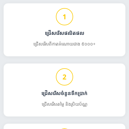
1
ជ្រើសរើសផលិតផល
ជ្រើសរើសពីកាតអំណោយជាង ៥០០០+
2
ជ្រើសរើសចំនួនទឹកប្រាក់
ជ្រើសរើសតម្លៃ និងរូបិយប័ណ្ណ