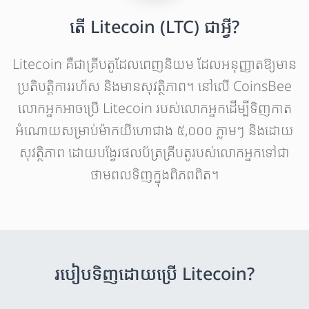
តើ Litecoin (LTC) ជាអ្វី?
Litecoin គឺជាគ្រីបតូដែលពេញនិយម ដែលអនុញ្ញាតឱ្យមាន
ប្រតិបត្តិការរហ័ស និងមានសុវត្ថិភាព។ នៅលើ CoinsBee
លោកអ្នកអាចប្រើ Litecoin របស់លោកអ្នកដើម្បីទិញកាត
អំណោយសម្រាប់ម៉ាកយីហោជាង ៥,០០០ ភ្លាមៗ និងដោយ
សុវត្ថិភាព ដោយបង្វែរផលប័ត្រគ្រីបតូរបស់លោកអ្នកទៅជា
ថាមពលទិញក្នុងពិភពពិត។
របៀបទិញដោយប្រើ Litecoin?