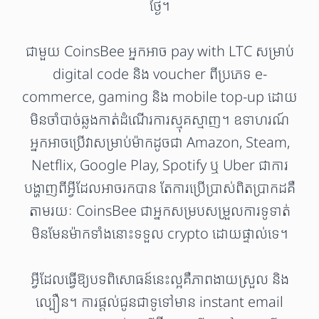
ថ្ងៃ។
ជាមួយ CoinsBee អ្នកអាច pay with LTC សម្រាប់
digital code និង voucher ពីប្រភេទ e-
commerce, gaming និង mobile top-up ដោយ
មិនចាំបាច់ឆ្លងកាត់ដំណើរការស្មុគស្មាញ។ ឧទាហរណ៍
អ្នកអាចប្រើវាសម្រាប់ម៉ាកដូចជា Amazon, Steam,
Netflix, Google Play, Spotify ឬ Uber ជាការ
បង្ហាញពីអ្វីដែលអាចរកបាន តែការប្រើប្រាស់ពិតប្រាកដគឺ
តាមរយៈ CoinsBee ជាអ្នកសម្របសម្រួលការទូទាត់
មិនមែនម៉ាកទាំងនោះទទួល crypto ដោយផ្ទាល់ទេ។
អ្វីដែលធ្វើឱ្យបទពិសោធន៍នេះល្អគឺភាពងាយស្រួល និង
ល្បឿន។ ការផ្តល់ជូនជាទូទៅមាន instant email