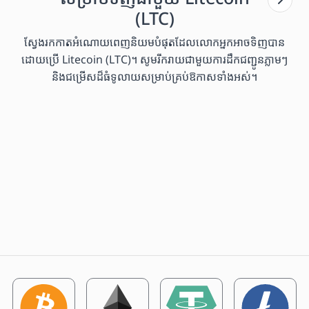
(LTC)
ស្វែងរកកាតអំណោយពេញនិយមបំផុតដែលលោកអ្នកអាចទិញបាន
ដោយប្រើ Litecoin (LTC)។ សូមរីករាយជាមួយការដឹកជញ្ជូនភ្លាមៗ
និងជម្រើសដ៏ធំទូលាយសម្រាប់គ្រប់ឱកាសទាំងអស់។