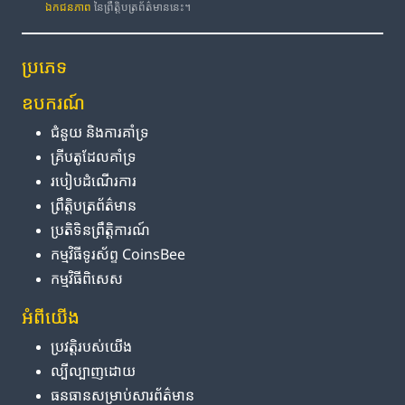
ឯកជនភាព
នៃព្រឹត្តិបត្រព័ត៌មាននេះ។
ប្រភេទ
ឧបករណ៍
ជំនួយ និង​ការ​គាំទ្រ
គ្រីបតូ​ដែល​គាំទ្រ
របៀប​ដំណើរការ
ព្រឹត្តិបត្រ​ព័ត៌មាន
ប្រតិទិន​ព្រឹត្តិការណ៍
កម្មវិធី​ទូរស័ព្ទ CoinsBee
កម្មវិធីពិសេស
អំពី​យើង
ប្រវត្តិ​របស់​យើង
ល្បីល្បាញ​ដោយ
ធនធាន​សម្រាប់​សារព័ត៌មាន