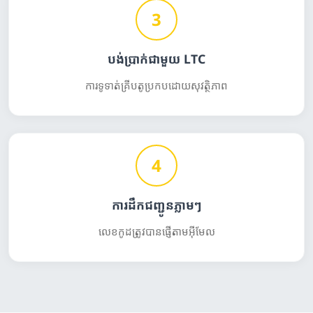
3
បង់ប្រាក់ជាមួយ LTC
ការទូទាត់គ្រីបតូប្រកបដោយសុវត្ថិភាព
4
ការដឹកជញ្ជូនភ្លាមៗ
លេខកូដត្រូវបានផ្ញើតាមអ៊ីមែល