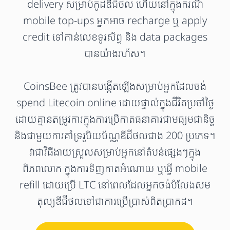
delivery សម្រាប់កូដឌីជីថល ហើយនៅក្នុងករណី
mobile top-ups អ្នកអាច recharge ឬ apply
credit ទៅកាន់លេខទូរស័ព្ទ និង data packages
បានយ៉ាងរហ័ស។
CoinsBee ត្រូវបានបង្កើតឡើងសម្រាប់អ្នកដែលចង់
spend Litecoin online ដោយផ្ទាល់ក្នុងជីវិតប្រចាំថ្ងៃ
ដោយគ្មានតម្រូវការក្នុងការប្រើកាតធនាគារជាមធ្យមជានិច្ច
និងជាមួយការគាំទ្ររូបិយប័ណ្ណឌីជីថលជាង 200 ប្រភេទ។
វាជាវិធីងាយស្រួលសម្រាប់អ្នកនៅតំបន់ផ្សេងៗក្នុង
ពិភពលោក ក្នុងការទិញកាតអំណោយ ឬធ្វើ mobile
refill ដោយប្រើ LTC នៅពេលដែលអ្នកចង់បំលែងសម
តុល្យឌីជីថលទៅជាការប្រើប្រាស់ពិតប្រាកដ។