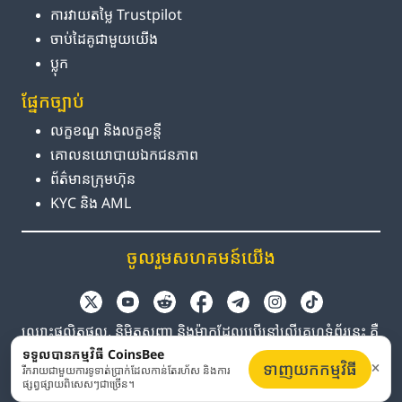
ការ​វាយតម្លៃ Trustpilot
ចាប់ដៃគូ​ជាមួយ​យើង
ប្លុក
ផ្នែក​ច្បាប់
លក្ខខណ្ឌ និង​លក្ខខន្តី
គោលនយោបាយ​ឯកជនភាព
ព័ត៌មាន​ក្រុមហ៊ុន
KYC និង AML
ចូលរួម​សហគមន៍​យើង
ឈ្មោះផលិតផល, និមិត្តសញ្ញា និងម៉ាកដែលប្រើនៅលើគេហទំព័រនេះ គឺ
សម្រាប់តែការកំណត់អត្តសញ្ញាណប៉ុណ្ណោះ។ ពាណិជ្ជសញ្ញា និង
ទទួលបានកម្មវិធី CoinsBee
ទាញយកកម្មវិធី
រីករាយជាមួយការទូទាត់ប្រាក់ដែលកាន់តែរហ័ស និងការ
ពាណិជ្ជសញ្ញាដែលបានចុះបញ្ជី គឺជាកម្មសិទ្ធិរបស់ម្ចាស់រៀងៗខ្លួន។
ផ្សព្វផ្សាយពិសេសៗជាច្រើន។
Coinsbee មិនមានទំនាក់ទំនងជាមួយក្រុមហ៊ុនរៀងៗខ្លួនទេ។