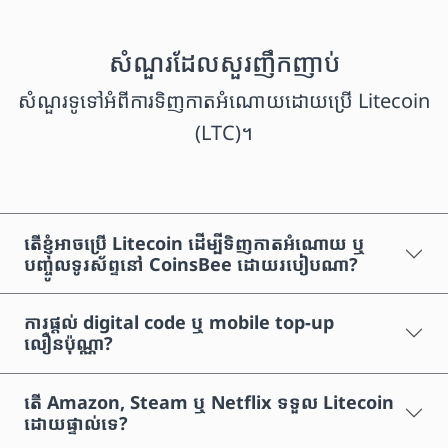
សំណួរដែលសួរញឹកញាប់
សំណួរទូទៅអំពីការទិញកាតអំណោយដោយប្រើ Litecoin
(LTC)។
តើខ្ញុំអាចប្រើ Litecoin ដើម្បីទិញកាតអំណោយ ឬ
បញ្ចូលទូរស័ព្ទនៅ CoinsBee ដោយរបៀបណា?
ការផ្តល់ digital code ឬ mobile top-up
លឿនប៉ុណ្ណា?
តើ Amazon, Steam ឬ Netflix ទទួល Litecoin
ដោយផ្ទាល់ទេ?