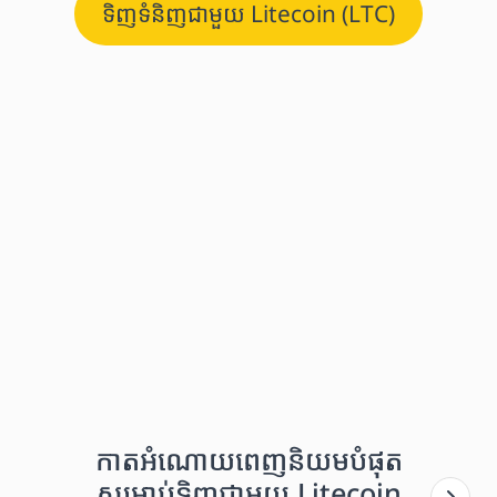
ទិញទំនិញជាមួយ Litecoin (LTC)
កាតអំណោយពេញនិយមបំផុត
សម្រាប់ទិញជាមួយ Litecoin