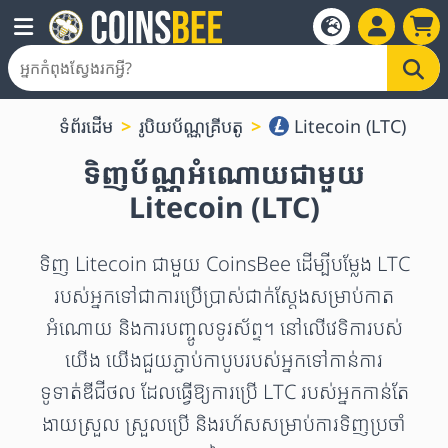
ទំព័រដើម
រូបិយប័ណ្ណគ្រីបតូ
Litecoin (LTC)
ទិញប័ណ្ណអំណោយជាមួយ
Litecoin (LTC)
ទិញ Litecoin ជាមួយ CoinsBee ដើម្បីបម្លែង LTC
របស់អ្នកទៅជាការប្រើប្រាស់ជាក់ស្តែងសម្រាប់កាត
អំណោយ និងការបញ្ចូលទូរស័ព្ទ។ នៅលើវេទិការបស់
យើង យើងជួយភ្ជាប់កាបូបរបស់អ្នកទៅកាន់ការ
ទូទាត់ឌីជីថល ដែលធ្វើឱ្យការប្រើ LTC របស់អ្នកកាន់តែ
ងាយស្រួល ស្រួលប្រើ និងរហ័សសម្រាប់ការទិញប្រចាំ