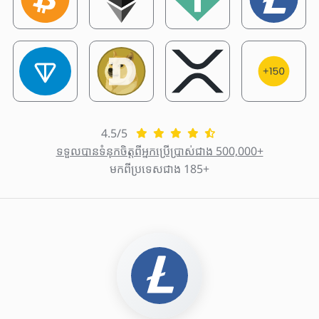
4.5/5
ទទួលបានទំនុកចិត្តពីអ្នកប្រើប្រាស់ជាង 500,000+
មកពីប្រទេសជាង 185+