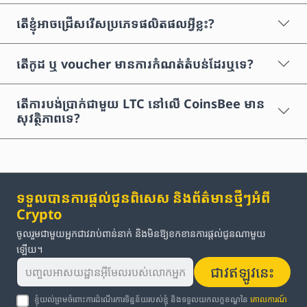
តើខ្ញុំអាចជ្រើសរើសប្រភេទផលិតផលអ្វីខ្លះ?
តើកូដ ឬ voucher មានការកំណត់តំបន់ដែរឬទេ?
តើការបង់ប្រាក់ជាមួយ LTC នៅលើ CoinsBee មាន
សុវត្ថិភាពទេ?
ទទួលបានការផ្តល់ជូនពិសេស និងព័ត៌មានថ្មីៗអំពី
Crypto
ចូលរួមជាមួយអ្នកជាវរាប់ពាន់នាក់ និងមិនឱ្យខកខានការផ្តល់ជូនណាមួយ
ឡើយ។
ជាវឥឡូវនេះ
ខ្ញុំយល់ព្រមចំពោះការដំណើរការទិន្នន័យរបស់ខ្ញុំ និងទទួលយកលក្ខខណ្ឌនៃ
គោលការណ៍