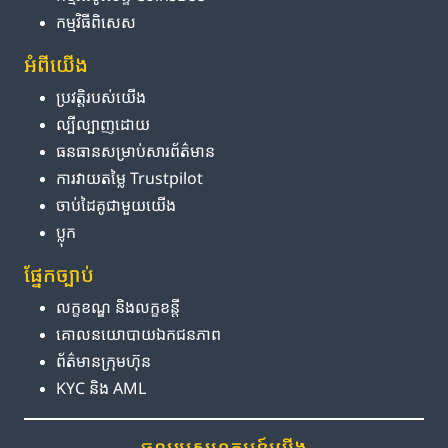
កម្មវិធីពិសេស
អំពី​យើង
ប្រវត្តិ​របស់​យើង
ល្បីល្បាញ​ដោយ
ធនធាន​សម្រាប់​សារព័ត៌មាន
ការ​វាយតម្លៃ Trustpilot
ចាប់ដៃគូ​ជាមួយ​យើង
ប្លុក
ផ្នែក​ច្បាប់
លក្ខខណ្ឌ និង​លក្ខខន្តី
គោលនយោបាយ​ឯកជនភាព
ព័ត៌មាន​ក្រុមហ៊ុន
KYC និង AML
ចូលរួម​សហគមន៍​យើង