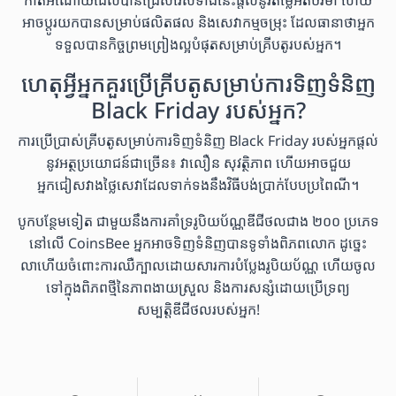
កាតអំណោយដែលបានជ្រើសរើសទាំងនេះផ្តល់នូវតម្លៃអតិបរមា ហើយ
អាចប្តូរយកបានសម្រាប់ផលិតផល និងសេវាកម្មចម្រុះ ដែលធានាថាអ្នក
ទទួលបានកិច្ចព្រមព្រៀងល្អបំផុតសម្រាប់គ្រីបតូរបស់អ្នក។
ហេតុអ្វីអ្នកគួរប្រើគ្រីបតូសម្រាប់ការទិញទំនិញ
Black Friday របស់អ្នក?
ការប្រើប្រាស់គ្រីបតូសម្រាប់ការទិញទំនិញ Black Friday របស់អ្នកផ្តល់
នូវអត្ថប្រយោជន៍ជាច្រើន៖ វាលឿន សុវត្ថិភាព ហើយអាចជួយ
អ្នកជៀសវាងថ្លៃសេវាដែលទាក់ទងនឹងវិធីបង់ប្រាក់បែបប្រពៃណី។
បូកបន្ថែមទៀត ជាមួយនឹងការគាំទ្ររូបិយប័ណ្ណឌីជីថលជាង ២០០ ប្រភេទ
នៅលើ CoinsBee អ្នកអាចទិញទំនិញបានទូទាំងពិភពលោក ដូច្នេះ
លាហើយចំពោះការឈឺក្បាលដោយសារការបំប្លែងរូបិយប័ណ្ណ ហើយចូល
ទៅក្នុងពិភពថ្មីនៃភាពងាយស្រួល និងការសន្សំដោយប្រើទ្រព្យ
សម្បត្តិឌីជីថលរបស់អ្នក!