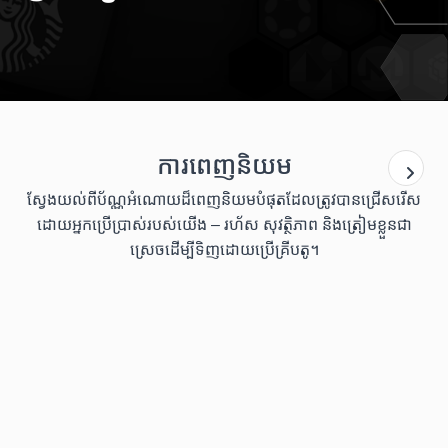
ការពេញនិយម
ស្វែងយល់ពីប័ណ្ណអំណោយដ៏ពេញនិយមបំផុតដែលត្រូវបានជ្រើសរើស
ដោយអ្នកប្រើប្រាស់របស់យើង – រហ័ស សុវត្ថិភាព និងត្រៀមខ្លួនជា
ស្រេចដើម្បីទិញដោយប្រើគ្រីបតូ។