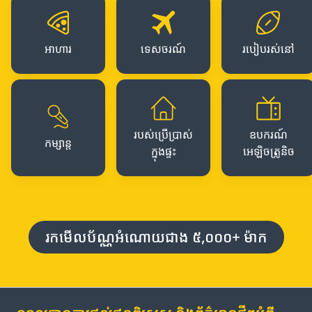
អាហារ
ទេសចរណ៍
របៀបរស់នៅ
របស់ប្រើប្រាស់
ឧបករណ៍
កម្សាន្ត
ក្នុងផ្ទះ
អេឡិចត្រូនិច
រកមើលប័ណ្ណអំណោយជាង ៥,០០០+ ម៉ាក