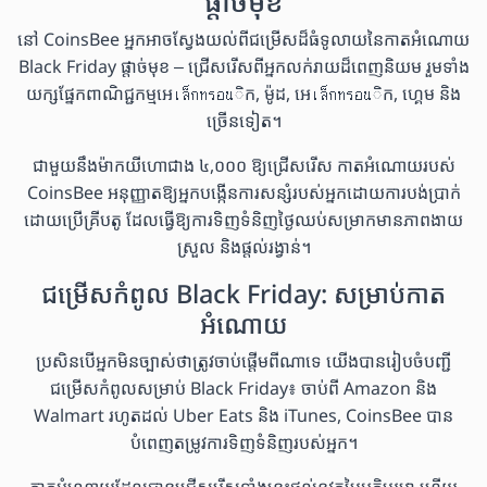
ផ្តាច់មុខ
នៅ CoinsBee អ្នកអាចស្វែងយល់ពីជម្រើសដ៏ធំទូលាយនៃកាតអំណោយ
Black Friday ផ្តាច់មុខ – ជ្រើសរើសពីអ្នកលក់រាយដ៏ពេញនិយម រួមទាំង
យក្សផ្នែកពាណិជ្ជកម្មអេเล็กทรอนិក, ម៉ូដ, អេเล็กทรอนិក, ហ្គេម និង
ច្រើនទៀត។
ជាមួយនឹងម៉ាកយីហោជាង ៤,០០០ ឱ្យជ្រើសរើស កាតអំណោយរបស់
CoinsBee អនុញ្ញាតឱ្យអ្នកបង្កើនការសន្សំរបស់អ្នកដោយការបង់ប្រាក់
ដោយប្រើគ្រីបតូ ដែលធ្វើឱ្យការទិញទំនិញថ្ងៃឈប់សម្រាកមានភាពងាយ
ស្រួល និងផ្តល់រង្វាន់។
ជម្រើសកំពូល Black Friday: សម្រាប់កាត
អំណោយ
ប្រសិនបើអ្នកមិនច្បាស់ថាត្រូវចាប់ផ្តើមពីណាទេ យើងបានរៀបចំបញ្ជី
ជម្រើសកំពូលសម្រាប់ Black Friday៖ ចាប់ពី Amazon និង
Walmart រហូតដល់ Uber Eats និង iTunes, CoinsBee បាន
បំពេញតម្រូវការទិញទំនិញរបស់អ្នក។