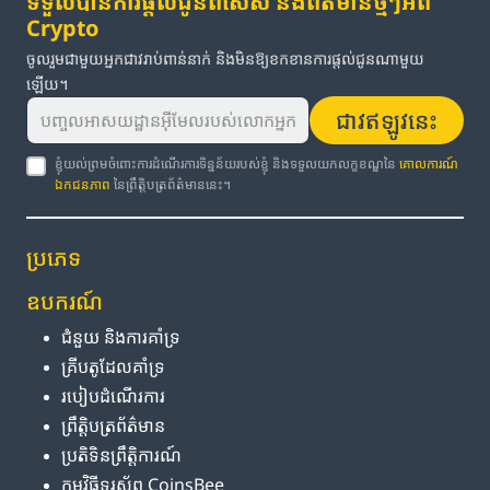
ទទួលបានការផ្តល់ជូនពិសេស និងព័ត៌មានថ្មីៗអំពី
Crypto
ចូលរួមជាមួយអ្នកជាវរាប់ពាន់នាក់ និងមិនឱ្យខកខានការផ្តល់ជូនណាមួយ
ឡើយ។
ជាវឥឡូវនេះ
ខ្ញុំយល់ព្រមចំពោះការដំណើរការទិន្នន័យរបស់ខ្ញុំ និងទទួលយកលក្ខខណ្ឌនៃ
គោលការណ៍
ឯកជនភាព
នៃព្រឹត្តិបត្រព័ត៌មាននេះ។
ប្រភេទ
ឧបករណ៍
ជំនួយ និង​ការ​គាំទ្រ
គ្រីបតូ​ដែល​គាំទ្រ
របៀប​ដំណើរការ
ព្រឹត្តិបត្រ​ព័ត៌មាន
ប្រតិទិន​ព្រឹត្តិការណ៍
កម្មវិធី​ទូរស័ព្ទ CoinsBee