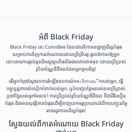
អំពី Black Friday
Black Friday នេះ CoinsBee ដែលជាវេទិកាអនឡាញដ៏ល្អបំផុត
សម្រាប់ការទិញកាតអំណោយដោយប្រើគ្រីបតូ ផ្តល់ឱកាសឱ្យអ្នក
ដោះសោរការផ្តល់ជូនដ៏អស្ចារ្យលើផលិតផលរាប់ពាន់មុខ ដោយប្រើប្រាស់
រូបិយប័ណ្ណឌីជីថលដែលអ្នកចូលចិត្ត!
តើអ្នកកំពុងស្វែងរកការតំឡើងឧបករណ៍អេเล็กทรอนិករបស់អ្នក, ធ្វើ
បច្ចុប្បន្នភាពសំលៀកបំពាក់របស់អ្នក, ឬបំពេញបន្ថែមរបស់របរប្រើប្រាស់
ប្រចាំថ្ងៃរបស់អ្នកមែនទេ? ការប្រើប្រាស់រូបិយប័ណ្ណឌីជីថល គឺជាវិធីលឿន
បំផុត និងមានសុវត្ថិភាពបំផុតដើម្បីទាញយកអត្ថប្រយោជន៍ពីការបញ្ចុះតម្លៃ
តាមរដូវកាលដ៏ល្អបំផុត!
ស្វែងយល់ពីកាតអំណោយ Black Friday