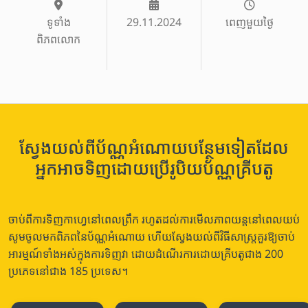
ទូទាំង
29.11.2024
ពេញមួយថ្ងៃ
ពិភពលោក
ស្វែងយល់ពីប័ណ្ណអំណោយបន្ថែមទៀតដែល
អ្នកអាចទិញដោយប្រើរូបិយប័ណ្ណគ្រីបតូ
ចាប់ពីការទិញកាហ្វេនៅពេលព្រឹក រហូតដល់ការមើលភាពយន្តនៅពេលយប់
សូមចូលមកពិភពនៃប័ណ្ណអំណោយ ហើយស្វែងយល់ពីវិធីសាស្រ្តគួរឱ្យចាប់
អារម្មណ៍ទាំងអស់ក្នុងការទិញវា ដោយដំណើរការដោយគ្រីបតូជាង 200
ប្រភេទនៅជាង 185 ប្រទេស។