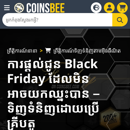
ព្រឹត្តិការណ៍នានា
ព្រឹត្តិការណ៍ទិញទំនិញតាមអ៊ីនធឺណិត
ការផ្តល់ជូន Black
Friday ដែលមិន
អាចយកឈ្នះបាន –
ទិញទំនិញដោយប្រើ
គ្រីបតូ