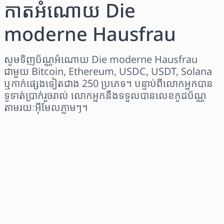
កាតអំណោយ Die
moderne Hausfrau
សូមទិញប័ណ្ណអំណោយ Die moderne Hausfrau
ជាមួយ Bitcoin, Ethereum, USDC, USDT, Solana
ឬកាក់ផ្សេងទៀតជាង 250 ប្រភេទ។ បន្ទាប់ពីលោកអ្នកបាន
ទូទាត់ប្រាក់រួចរាល់ លោកអ្នកនឹងទទួលបានលេខកូដប័ណ្ណ
តាមរយៈអ៊ីមែលភ្លាមៗ។
ជ្រើសរើសតំបន់
ជ្រើសរើសចំនួនទឹកប្រាក់
តម្លៃប៉ាន់ស្មាន