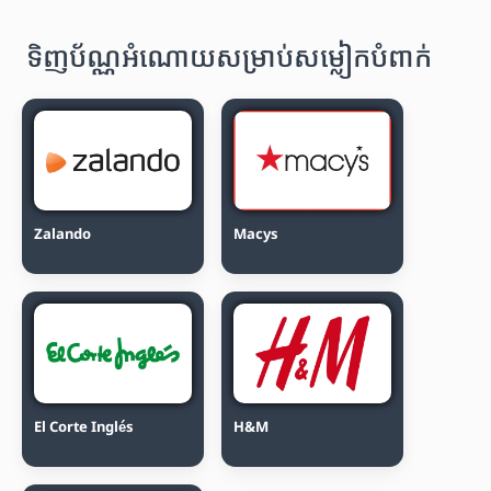
ទិញប័ណ្ណអំណោយសម្រាប់សម្លៀកបំពាក់
Zalando
Macys
El Corte Inglés
H&M