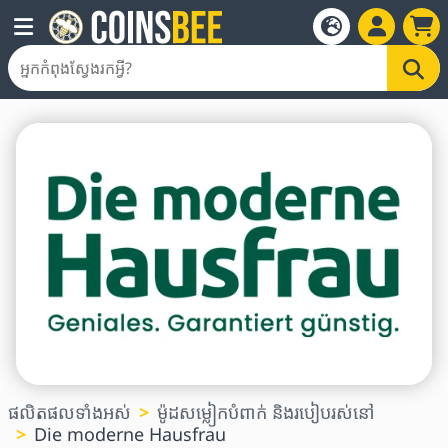
ផលិតផលទាំងអស់
ម៉ូដសម្លៀកបំពាក់ និងរបៀបរស់នៅ
Die moderne Hausfrau