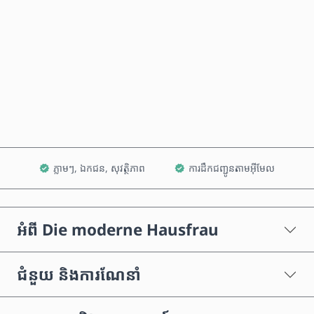
ទិញឥឡូវនេះ
បន្ថែមទៅក្នុងរទេះ
ភ្លាមៗ, ឯកជន, សុវត្ថិភាព
ការដឹកជញ្ជូនតាមអ៊ីមែល
អំពី Die moderne Hausfrau
ជំនួយ និងការណែនាំ