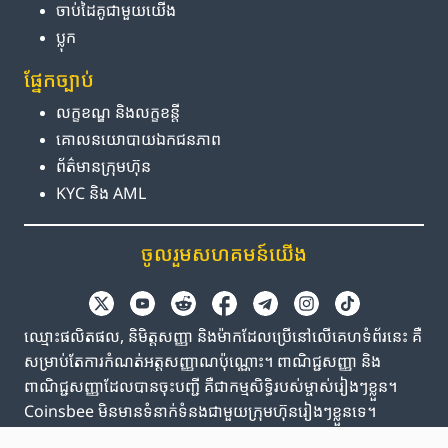
ចាប់ដៃគូ​ជាមួយ​យើង
ប្លុក
ផ្នែក​ច្បាប់
លក្ខខណ្ឌ និង​លក្ខខន្តី
គោលនយោបាយ​ឯកជនភាព
ព័ត៌មាន​ក្រុមហ៊ុន
KYC និង AML
ចូលរួម​សហគមន៍​យើង
ឈ្មោះផលិតផល, និមិត្តសញ្ញា និងម៉ាកដែលប្រើនៅលើគេហទំព័រនេះ គឺ
សម្រាប់តែការកំណត់អត្តសញ្ញាណប៉ុណ្ណោះ។ ពាណិជ្ជសញ្ញា និង
ពាណិជ្ជសញ្ញាដែលបានចុះបញ្ជី គឺជាកម្មសិទ្ធិរបស់ម្ចាស់រៀងៗខ្លួន។
Coinsbee មិនមានទំនាក់ទំនងជាមួយក្រុមហ៊ុនរៀងៗខ្លួនទេ។