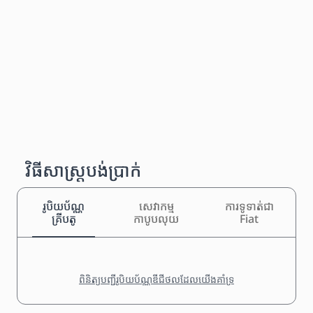
វិធីសាស្រ្តបង់ប្រាក់
រូបិយប័ណ្ណ
សេវាកម្ម
ការទូទាត់ជា
គ្រីបតូ
កាបូបលុយ
Fiat
ពិនិត្យបញ្ជីរូបិយប័ណ្ណឌីជីថលដែលយើងគាំទ្រ