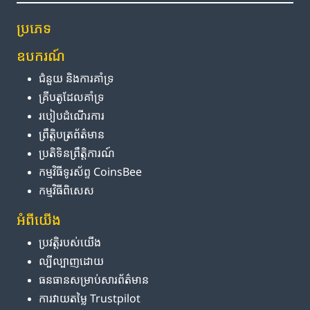
ប្រភេទ
ឧបករណ៍
ជំនួយ និង​ការ​គាំទ្រ
គ្រីបតូ​ដែល​គាំទ្រ
របៀប​ដំណើរការ
ព្រឹត្តិបត្រ​ព័ត៌មាន
ប្រតិទិន​ព្រឹត្តិការណ៍
កម្មវិធី​ទូរស័ព្ទ CoinsBee
កម្មវិធីពិសេស
អំពី​យើង
ប្រវត្តិ​របស់​យើង
ល្បីល្បាញ​ដោយ
ធនធាន​សម្រាប់​សារព័ត៌មាន
ការ​វាយតម្លៃ Trustpilot