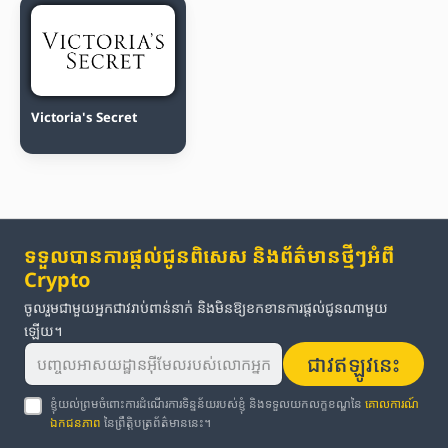
Victoria's Secret
ទទួលបានការផ្តល់ជូនពិសេស និងព័ត៌មានថ្មីៗអំពី
Crypto
ចូលរួមជាមួយអ្នកជាវរាប់ពាន់នាក់ និងមិនឱ្យខកខានការផ្តល់ជូនណាមួយ
ឡើយ។
ជាវឥឡូវនេះ
ខ្ញុំយល់ព្រមចំពោះការដំណើរការទិន្នន័យរបស់ខ្ញុំ និងទទួលយកលក្ខខណ្ឌនៃ
គោលការណ៍
ឯកជនភាព
នៃព្រឹត្តិបត្រព័ត៌មាននេះ។