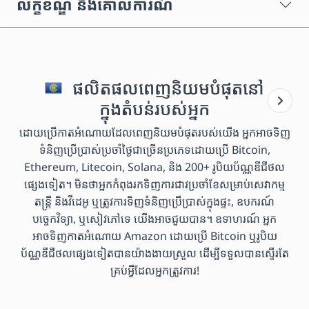
លក្ខខណ្ឌ និងគោលការណ៍
ផលិតផលពេញនិយមបំផុតនៅ
ក្នុងតំបន់របស់អ្នក
ដោយប្រើកាតអំណោយដែលពេញនិយមបំផុតរបស់យើង អ្នកអាចទិញ
ទំនិញប្រើប្រាស់ប្រចាំថ្ងៃជាច្រើនប្រភេទដោយប្រើ Bitcoin,
Ethereum, Litecoin, Solana, និង 200+ រូបិយប័ណ្ណឌីជីថល
ផ្សេងទៀត។ មិនថាអ្នកកំពុងរកទិញការជាវប្រចាំខែសម្រាប់សេវាកម្ម
តន្ត្រី និងវីដេអូ ឬត្រូវការទិញទំនិញប្រើប្រាស់ក្នុងផ្ទះ, ឧបករណ៍
បច្ចេកវិទ្យា, ឬសៀវភៅទេ យើងអាចជួយបាន។ ឧទាហរណ៍ អ្នក
អាចទិញកាតអំណោយ Amazon ដោយប្រើ Bitcoin ឬរូបិយ
ប័ណ្ណឌីជីថលផ្សេងទៀតបានយ៉ាងងាយស្រួល ដើម្បីទទួលបានស្ទើរតែ
គ្រប់អ្វីដែលអ្នកត្រូវការ!