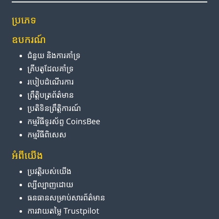
ប្រភេទ
ឧបករណ៍
ជំនួយ និង​ការ​គាំទ្រ
គ្រីបតូ​ដែល​គាំទ្រ
របៀប​ដំណើរការ
ព្រឹត្តិបត្រ​ព័ត៌មាន
ប្រតិទិន​ព្រឹត្តិការណ៍
កម្មវិធី​ទូរស័ព្ទ CoinsBee
កម្មវិធីពិសេស
អំពី​យើង
ប្រវត្តិ​របស់​យើង
ល្បីល្បាញ​ដោយ
ធនធាន​សម្រាប់​សារព័ត៌មាន
ការ​វាយតម្លៃ Trustpilot