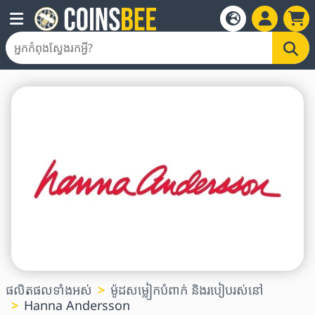
ផលិតផលទាំងអស់
ម៉ូដសម្លៀកបំពាក់ និងរបៀបរស់នៅ
Hanna Andersson