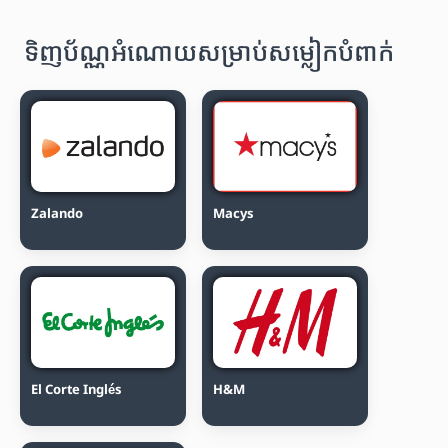
ទិញប័ណ្ណអំណោយសម្រាប់សម្លៀកបំពាក់
Zalando
Macys
El Corte Inglés
H&M