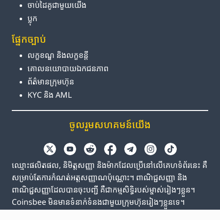
ចាប់ដៃគូ​ជាមួយ​យើង
ប្លុក
ផ្នែក​ច្បាប់
លក្ខខណ្ឌ និង​លក្ខខន្តី
គោលនយោបាយ​ឯកជនភាព
ព័ត៌មាន​ក្រុមហ៊ុន
KYC និង AML
ចូលរួម​សហគមន៍​យើង
ឈ្មោះផលិតផល, និមិត្តសញ្ញា និងម៉ាកដែលប្រើនៅលើគេហទំព័រនេះ គឺ
សម្រាប់តែការកំណត់អត្តសញ្ញាណប៉ុណ្ណោះ។ ពាណិជ្ជសញ្ញា និង
ពាណិជ្ជសញ្ញាដែលបានចុះបញ្ជី គឺជាកម្មសិទ្ធិរបស់ម្ចាស់រៀងៗខ្លួន។
Coinsbee មិនមានទំនាក់ទំនងជាមួយក្រុមហ៊ុនរៀងៗខ្លួនទេ។