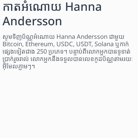
កាតអំណោយ Hanna
Andersson
សូមទិញប័ណ្ណអំណោយ Hanna Andersson ជាមួយ
Bitcoin, Ethereum, USDC, USDT, Solana ឬកាក់
ផ្សេងទៀតជាង 250 ប្រភេទ។ បន្ទាប់ពីលោកអ្នកបានទូទាត់
ប្រាក់រួចរាល់ លោកអ្នកនឹងទទួលបានលេខកូដប័ណ្ណតាមរយៈ
អ៊ីមែលភ្លាមៗ។
ជ្រើសរើសតំបន់
ជ្រើសរើសចំនួនទឹកប្រាក់
តម្លៃប៉ាន់ស្មាន