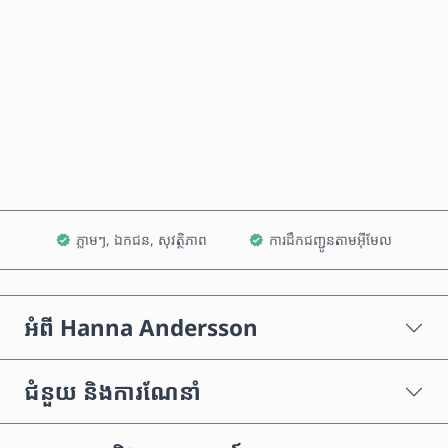
ទិញឥឡូវនេះ
បន្ថែមទៅក្នុងរទេះ
ភ្លាមៗ, ឯកជន, សុវត្ថិភាព
ការដឹកជញ្ជូនតាមអ៊ីមែល
អំពី Hanna Andersson
ជំនួយ និងការណែនាំ