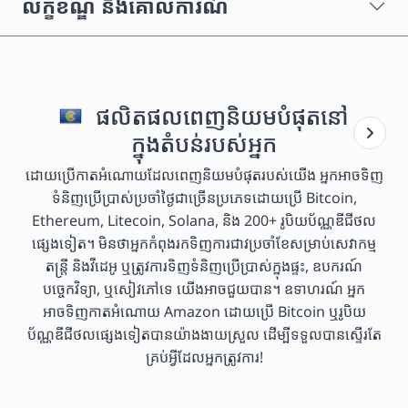
លក្ខខណ្ឌ និងគោលការណ៍
ផលិតផលពេញនិយមបំផុតនៅ
ក្នុងតំបន់របស់អ្នក
ដោយប្រើកាតអំណោយដែលពេញនិយមបំផុតរបស់យើង អ្នកអាចទិញ
ទំនិញប្រើប្រាស់ប្រចាំថ្ងៃជាច្រើនប្រភេទដោយប្រើ Bitcoin,
Ethereum, Litecoin, Solana, និង 200+ រូបិយប័ណ្ណឌីជីថល
ផ្សេងទៀត។ មិនថាអ្នកកំពុងរកទិញការជាវប្រចាំខែសម្រាប់សេវាកម្ម
តន្ត្រី និងវីដេអូ ឬត្រូវការទិញទំនិញប្រើប្រាស់ក្នុងផ្ទះ, ឧបករណ៍
បច្ចេកវិទ្យា, ឬសៀវភៅទេ យើងអាចជួយបាន។ ឧទាហរណ៍ អ្នក
អាចទិញកាតអំណោយ Amazon ដោយប្រើ Bitcoin ឬរូបិយ
ប័ណ្ណឌីជីថលផ្សេងទៀតបានយ៉ាងងាយស្រួល ដើម្បីទទួលបានស្ទើរតែ
គ្រប់អ្វីដែលអ្នកត្រូវការ!