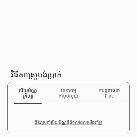
វិធីសាស្រ្តបង់ប្រាក់
រូបិយប័ណ្ណ
សេវាកម្ម
ការទូទាត់ជា
គ្រីបតូ
កាបូបលុយ
Fiat
ពិនិត្យបញ្ជីរូបិយប័ណ្ណឌីជីថលដែលយើងគាំទ្រ