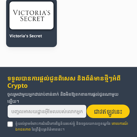
Victoria's Secret
ទទួលបានការផ្តល់ជូនពិសេស និងព័ត៌មានថ្មីៗអំពី
Crypto
ចូលរួមជាមួយអ្នកជាវរាប់ពាន់នាក់ និងមិនឱ្យខកខានការផ្តល់ជូនណាមួយ
ឡើយ។
ជាវឥឡូវនេះ
ខ្ញុំយល់ព្រមចំពោះការដំណើរការទិន្នន័យរបស់ខ្ញុំ និងទទួលយកលក្ខខណ្ឌនៃ
គោលការណ៍
ឯកជនភាព
នៃព្រឹត្តិបត្រព័ត៌មាននេះ។