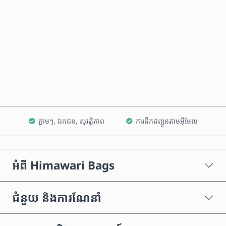
ទិញឥឡូវនេះ
បន្ថែមទៅក្នុងរទេះ
ភ្លាមៗ, ឯកជន, សុវត្ថិភាព
ការដឹកជញ្ជូនតាមអ៊ីមែល
អំពី Himawari Bags
ជំនួយ និងការណែនាំ