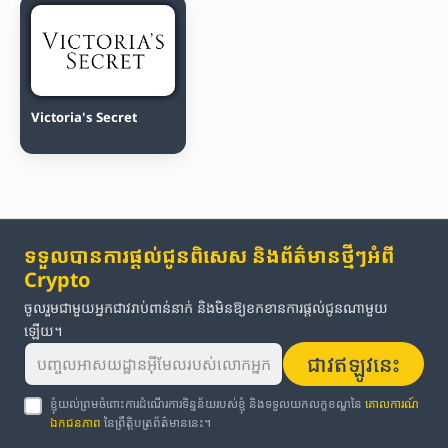
Victoria's Secret
ទទួលបានការផ្តល់ជូនពិសេស និងព័ត៌មានថ្មីៗអំពី
Crypto
ចូលរួមជាមួយអ្នកជាវរាប់ពាន់នាក់ និងមិនឱ្យខកខានការផ្តល់ជូនណាមួយ
ឡើយ។
ជាវឥឡូវនេះ
ខ្ញុំយល់ព្រមចំពោះការដំណើរការទិន្នន័យរបស់ខ្ញុំ និងទទួលយកលក្ខខណ្ឌនៃ
គោលការណ៍
ឯកជនភាព
នៃព្រឹត្តិបត្រព័ត៌មាននេះ។