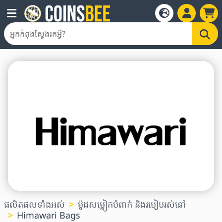
ផលិតផលទាំងអស់
ម៉ូដសម្លៀកបំពាក់ និងរបៀបរស់នៅ
Himawari Bags