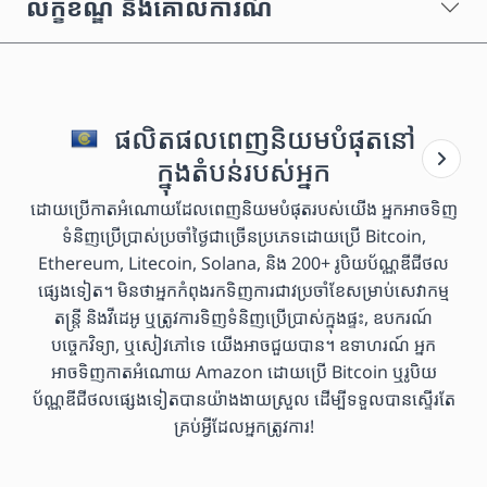
លក្ខខណ្ឌ និងគោលការណ៍
ផលិតផលពេញនិយមបំផុតនៅ
ក្នុងតំបន់របស់អ្នក
ដោយប្រើកាតអំណោយដែលពេញនិយមបំផុតរបស់យើង អ្នកអាចទិញ
ទំនិញប្រើប្រាស់ប្រចាំថ្ងៃជាច្រើនប្រភេទដោយប្រើ Bitcoin,
Ethereum, Litecoin, Solana, និង 200+ រូបិយប័ណ្ណឌីជីថល
ផ្សេងទៀត។ មិនថាអ្នកកំពុងរកទិញការជាវប្រចាំខែសម្រាប់សេវាកម្ម
តន្ត្រី និងវីដេអូ ឬត្រូវការទិញទំនិញប្រើប្រាស់ក្នុងផ្ទះ, ឧបករណ៍
បច្ចេកវិទ្យា, ឬសៀវភៅទេ យើងអាចជួយបាន។ ឧទាហរណ៍ អ្នក
អាចទិញកាតអំណោយ Amazon ដោយប្រើ Bitcoin ឬរូបិយ
ប័ណ្ណឌីជីថលផ្សេងទៀតបានយ៉ាងងាយស្រួល ដើម្បីទទួលបានស្ទើរតែ
គ្រប់អ្វីដែលអ្នកត្រូវការ!