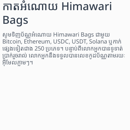
កាតអំណោយ Himawari
Bags
សូមទិញប័ណ្ណអំណោយ Himawari Bags ជាមួយ
Bitcoin, Ethereum, USDC, USDT, Solana ឬកាក់
ផ្សេងទៀតជាង 250 ប្រភេទ។ បន្ទាប់ពីលោកអ្នកបានទូទាត់
ប្រាក់រួចរាល់ លោកអ្នកនឹងទទួលបានលេខកូដប័ណ្ណតាមរយៈ
អ៊ីមែលភ្លាមៗ។
ជ្រើសរើសតំបន់
ជ្រើសរើសចំនួនទឹកប្រាក់
តម្លៃប៉ាន់ស្មាន