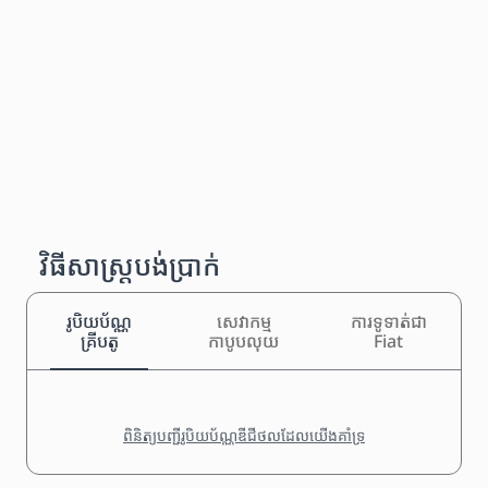
វិធីសាស្រ្តបង់ប្រាក់
រូបិយប័ណ្ណ
សេវាកម្ម
ការទូទាត់ជា
គ្រីបតូ
កាបូបលុយ
Fiat
ពិនិត្យបញ្ជីរូបិយប័ណ្ណឌីជីថលដែលយើងគាំទ្រ