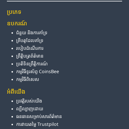
ប្រភេទ
ឧបករណ៍
ជំនួយ និង​ការ​គាំទ្រ
គ្រីបតូ​ដែល​គាំទ្រ
របៀប​ដំណើរការ
ព្រឹត្តិបត្រ​ព័ត៌មាន
ប្រតិទិន​ព្រឹត្តិការណ៍
កម្មវិធី​ទូរស័ព្ទ CoinsBee
កម្មវិធីពិសេស
អំពី​យើង
ប្រវត្តិ​របស់​យើង
ល្បីល្បាញ​ដោយ
ធនធាន​សម្រាប់​សារព័ត៌មាន
ការ​វាយតម្លៃ Trustpilot