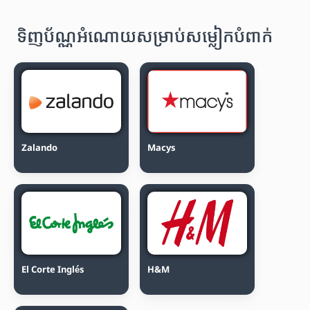
ទិញប័ណ្ណអំណោយសម្រាប់សម្លៀកបំពាក់
Zalando
Macys
El Corte Inglés
H&M