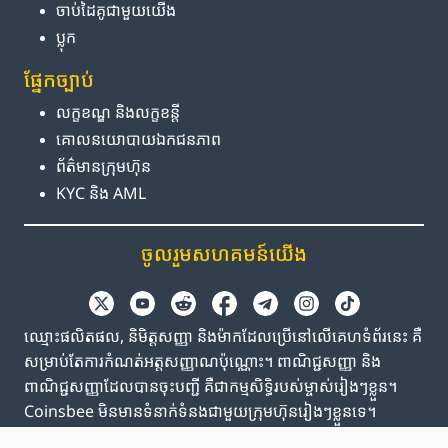
ចាប់ដៃគូ​ជាមួយ​យើង
ប្លុក
ផ្នែក​ច្បាប់
លក្ខខណ្ឌ និង​លក្ខខន្តី
គោលនយោបាយ​ឯកជនភាព
ព័ត៌មាន​ក្រុមហ៊ុន
KYC និង AML
ចូលរួម​សហគមន៍​យើង
ឈ្មោះផលិតផល, និមិត្តសញ្ញា និងម៉ាកដែលប្រើនៅលើគេហទំព័រនេះ គឺ
សម្រាប់តែការកំណត់អត្តសញ្ញាណប៉ុណ្ណោះ។ ពាណិជ្ជសញ្ញា និង
ពាណិជ្ជសញ្ញាដែលបានចុះបញ្ជី គឺជាកម្មសិទ្ធិរបស់ម្ចាស់រៀងៗខ្លួន។
Coinsbee មិនមានទំនាក់ទំនងជាមួយក្រុមហ៊ុនរៀងៗខ្លួនទេ។