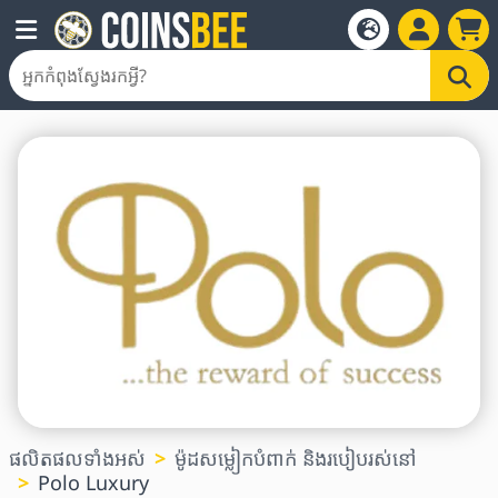
ផលិតផលទាំងអស់
ម៉ូដសម្លៀកបំពាក់ និងរបៀបរស់នៅ
Polo Luxury