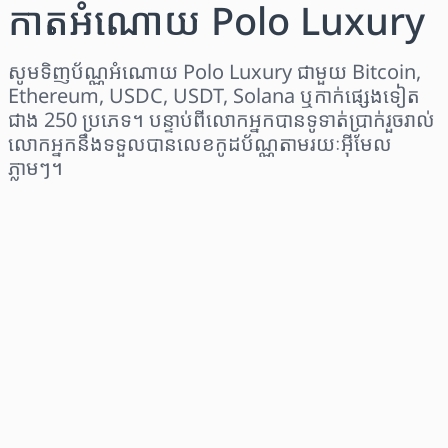
កាតអំណោយ Polo Luxury
សូមទិញប័ណ្ណអំណោយ Polo Luxury ជាមួយ Bitcoin,
Ethereum, USDC, USDT, Solana ឬកាក់ផ្សេងទៀត
ជាង 250 ប្រភេទ។ បន្ទាប់ពីលោកអ្នកបានទូទាត់ប្រាក់រួចរាល់
លោកអ្នកនឹងទទួលបានលេខកូដប័ណ្ណតាមរយៈអ៊ីមែល
ភ្លាមៗ។
ជ្រើសរើសតំបន់
ជ្រើសរើសចំនួនទឹកប្រាក់
តម្លៃប៉ាន់ស្មាន