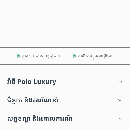
ទិញឥឡូវនេះ
បន្ថែមទៅក្នុងរទេះ
ភ្លាមៗ, ឯកជន, សុវត្ថិភាព
ការដឹកជញ្ជូនតាមអ៊ីមែល
អំពី Polo Luxury
ជំនួយ និងការណែនាំ
លក្ខខណ្ឌ និងគោលការណ៍