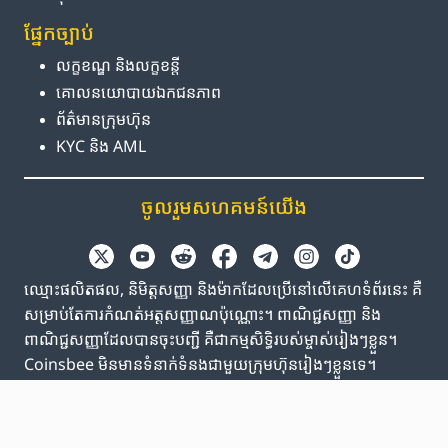
ផ្នែក​ច្បាប់
លក្ខខណ្ឌ និង​លក្ខខន្តី
គោលនយោបាយ​ឯកជនភាព
ព័ត៌មាន​ក្រុមហ៊ុន
KYC និង AML
ចូលរួម​សហគមន៍​យើង
ឈ្មោះផលិតផល, និមិត្តសញ្ញា និងម៉ាកដែលប្រើនៅលើគេហទំព័រនេះ គឺ
សម្រាប់តែការកំណត់អត្តសញ្ញាណប៉ុណ្ណោះ។ ពាណិជ្ជសញ្ញា និង
ពាណិជ្ជសញ្ញាដែលបានចុះបញ្ជី គឺជាកម្មសិទ្ធិរបស់ម្ចាស់រៀងៗខ្លួន។
Coinsbee មិនមានទំនាក់ទំនងជាមួយក្រុមហ៊ុនរៀងៗខ្លួនទេ។
EN
GB