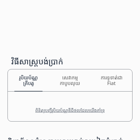
វិធីសាស្រ្តបង់ប្រាក់
រូបិយប័ណ្ណ
សេវាកម្ម
ការទូទាត់ជា
គ្រីបតូ
កាបូបលុយ
Fiat
ពិនិត្យបញ្ជីរូបិយប័ណ្ណឌីជីថលដែលយើងគាំទ្រ