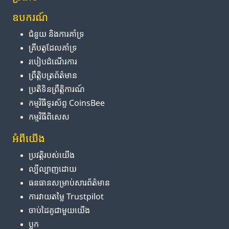
ឧបករណ៍
ជំនួយ និង​ការ​គាំទ្រ
គ្រីបតូ​ដែល​គាំទ្រ
របៀប​ដំណើរការ
ព្រឹត្តិបត្រ​ព័ត៌មាន
ប្រតិទិន​ព្រឹត្តិការណ៍
កម្មវិធី​ទូរស័ព្ទ CoinsBee
កម្មវិធីពិសេស
អំពី​យើង
ប្រវត្តិ​របស់​យើង
ល្បីល្បាញ​ដោយ
ធនធាន​សម្រាប់​សារព័ត៌មាន
ការ​វាយតម្លៃ Trustpilot
ចាប់ដៃគូ​ជាមួយ​យើង
ប្លុក