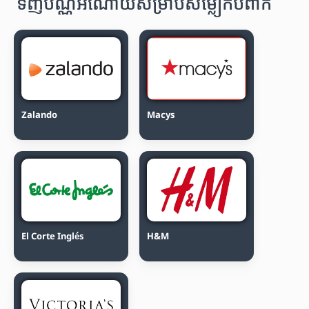
ទិញប័ណ្ណអំណោយសម្រាប់សម្លៀកបំពាក់
Zalando
Macys
El Corte Inglés
H&M