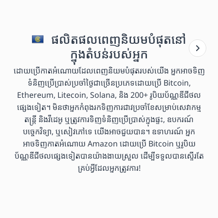
ផលិតផលពេញនិយមបំផុតនៅ
ក្នុងតំបន់របស់អ្នក
ដោយប្រើកាតអំណោយដែលពេញនិយមបំផុតរបស់យើង អ្នកអាចទិញ
ទំនិញប្រើប្រាស់ប្រចាំថ្ងៃជាច្រើនប្រភេទដោយប្រើ Bitcoin,
Ethereum, Litecoin, Solana, និង 200+ រូបិយប័ណ្ណឌីជីថល
ផ្សេងទៀត។ មិនថាអ្នកកំពុងរកទិញការជាវប្រចាំខែសម្រាប់សេវាកម្ម
តន្ត្រី និងវីដេអូ ឬត្រូវការទិញទំនិញប្រើប្រាស់ក្នុងផ្ទះ, ឧបករណ៍
បច្ចេកវិទ្យា, ឬសៀវភៅទេ យើងអាចជួយបាន។ ឧទាហរណ៍ អ្នក
អាចទិញកាតអំណោយ Amazon ដោយប្រើ Bitcoin ឬរូបិយ
ប័ណ្ណឌីជីថលផ្សេងទៀតបានយ៉ាងងាយស្រួល ដើម្បីទទួលបានស្ទើរតែ
គ្រប់អ្វីដែលអ្នកត្រូវការ!