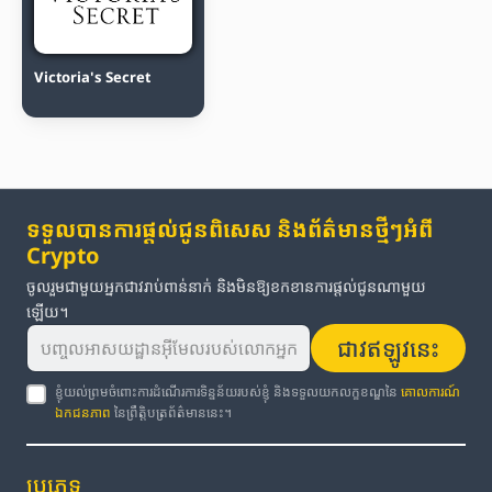
Victoria's Secret
ទទួលបានការផ្តល់ជូនពិសេស និងព័ត៌មានថ្មីៗអំពី
Crypto
ចូលរួមជាមួយអ្នកជាវរាប់ពាន់នាក់ និងមិនឱ្យខកខានការផ្តល់ជូនណាមួយ
ឡើយ។
ជាវឥឡូវនេះ
ខ្ញុំយល់ព្រមចំពោះការដំណើរការទិន្នន័យរបស់ខ្ញុំ និងទទួលយកលក្ខខណ្ឌនៃ
គោលការណ៍
ឯកជនភាព
នៃព្រឹត្តិបត្រព័ត៌មាននេះ។
ប្រភេទ