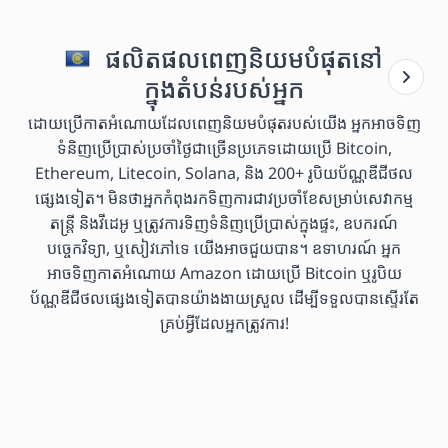
ផលិតផលពេញនិយមបំផុតនៅ
ក្នុងតំបន់របស់អ្នក
ដោយប្រើកាតអំណោយដែលពេញនិយមបំផុតរបស់យើង អ្នកអាចទិញ
ទំនិញប្រើប្រាស់ប្រចាំថ្ងៃជាច្រើនប្រភេទដោយប្រើ Bitcoin,
Ethereum, Litecoin, Solana, និង 200+ រូបិយប័ណ្ណឌីជីថល
ផ្សេងទៀត។ មិនថាអ្នកកំពុងរកទិញការជាវប្រចាំខែសម្រាប់សេវាកម្ម
តន្ត្រី និងវីដេអូ ឬត្រូវការទិញទំនិញប្រើប្រាស់ក្នុងផ្ទះ, ឧបករណ៍
បច្ចេកវិទ្យា, ឬសៀវភៅទេ យើងអាចជួយបាន។ ឧទាហរណ៍ អ្នក
អាចទិញកាតអំណោយ Amazon ដោយប្រើ Bitcoin ឬរូបិយ
ប័ណ្ណឌីជីថលផ្សេងទៀតបានយ៉ាងងាយស្រួល ដើម្បីទទួលបានស្ទើរតែ
គ្រប់អ្វីដែលអ្នកត្រូវការ!