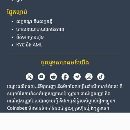
ផ្នែក​ច្បាប់
លក្ខខណ្ឌ និង​លក្ខខន្តី
គោលនយោបាយ​ឯកជនភាព
ព័ត៌មាន​ក្រុមហ៊ុន
KYC និង AML
ចូលរួម​សហគមន៍​យើង
ឈ្មោះផលិតផល, និមិត្តសញ្ញា និងម៉ាកដែលប្រើនៅលើគេហទំព័រនេះ គឺ
សម្រាប់តែការកំណត់អត្តសញ្ញាណប៉ុណ្ណោះ។ ពាណិជ្ជសញ្ញា និង
ពាណិជ្ជសញ្ញាដែលបានចុះបញ្ជី គឺជាកម្មសិទ្ធិរបស់ម្ចាស់រៀងៗខ្លួន។
Coinsbee មិនមានទំនាក់ទំនងជាមួយក្រុមហ៊ុនរៀងៗខ្លួនទេ។