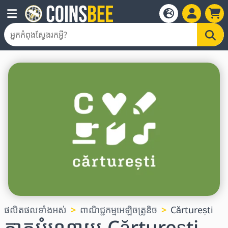
ផលិតផលទាំងអស់
ពាណិជ្ជកម្មអេឡិចត្រូនិច
Cărturești
កាតអំណោយ Cărturești