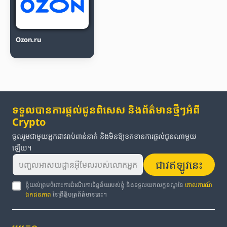
Ozon.ru
ទទួលបានការផ្តល់ជូនពិសេស និងព័ត៌មានថ្មីៗអំពី
Crypto
ចូលរួមជាមួយអ្នកជាវរាប់ពាន់នាក់ និងមិនឱ្យខកខានការផ្តល់ជូនណាមួយ
ឡើយ។
ជាវឥឡូវនេះ
ខ្ញុំយល់ព្រមចំពោះការដំណើរការទិន្នន័យរបស់ខ្ញុំ និងទទួលយកលក្ខខណ្ឌនៃ
គោលការណ៍
ឯកជនភាព
នៃព្រឹត្តិបត្រព័ត៌មាននេះ។