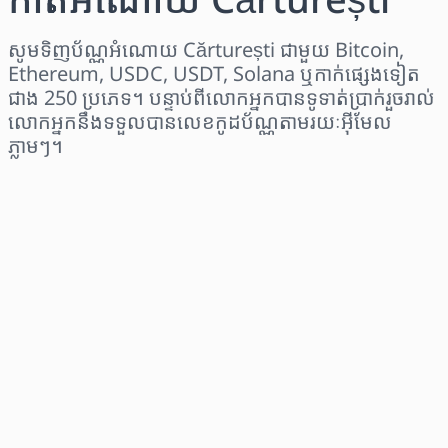
សូមទិញប័ណ្ណអំណោយ Cărturești ជាមួយ Bitcoin,
Ethereum, USDC, USDT, Solana ឬកាក់ផ្សេងទៀត
ជាង 250 ប្រភេទ។ បន្ទាប់ពីលោកអ្នកបានទូទាត់ប្រាក់រួចរាល់
លោកអ្នកនឹងទទួលបានលេខកូដប័ណ្ណតាមរយៈអ៊ីមែល
ភ្លាមៗ។
ជ្រើសរើសតំបន់
ជ្រើសរើសចំនួនទឹកប្រាក់
តម្លៃប៉ាន់ស្មាន