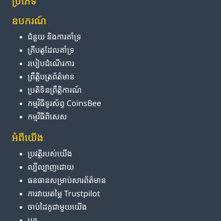
ប្រភេទ
ឧបករណ៍
ជំនួយ និង​ការ​គាំទ្រ
គ្រីបតូ​ដែល​គាំទ្រ
របៀប​ដំណើរការ
ព្រឹត្តិបត្រ​ព័ត៌មាន
ប្រតិទិន​ព្រឹត្តិការណ៍
កម្មវិធី​ទូរស័ព្ទ CoinsBee
កម្មវិធីពិសេស
អំពី​យើង
ប្រវត្តិ​របស់​យើង
ល្បីល្បាញ​ដោយ
ធនធាន​សម្រាប់​សារព័ត៌មាន
ការ​វាយតម្លៃ Trustpilot
ចាប់ដៃគូ​ជាមួយ​យើង
ប្លុក