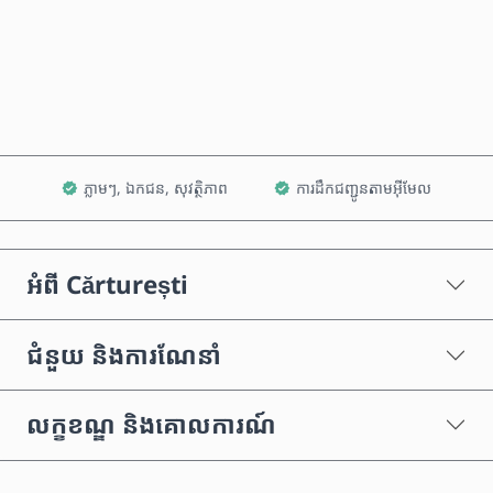
ទិញឥឡូវនេះ
បន្ថែមទៅក្នុងរទេះ
ភ្លាមៗ, ឯកជន, សុវត្ថិភាព
ការដឹកជញ្ជូនតាមអ៊ីមែល
អំពី Cărturești
ជំនួយ និងការណែនាំ
លក្ខខណ្ឌ និងគោលការណ៍