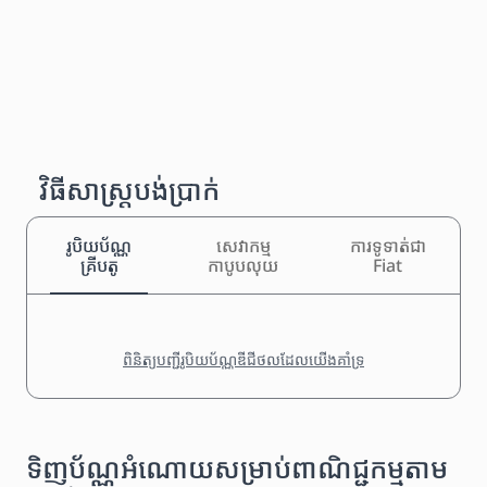
វិធីសាស្រ្តបង់ប្រាក់
រូបិយប័ណ្ណ
សេវាកម្ម
ការទូទាត់ជា
គ្រីបតូ
កាបូបលុយ
Fiat
ពិនិត្យបញ្ជីរូបិយប័ណ្ណឌីជីថលដែលយើងគាំទ្រ
ទិញប័ណ្ណអំណោយសម្រាប់ពាណិជ្ជកម្មតាម