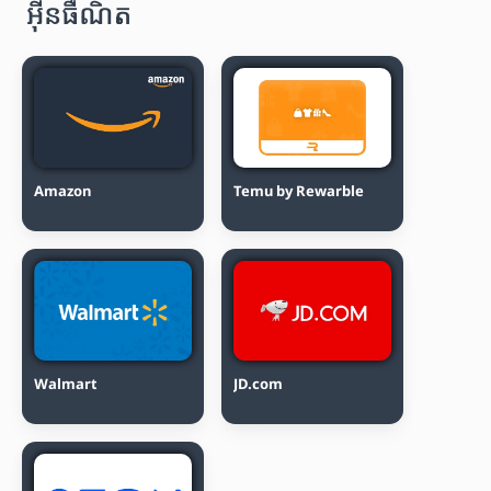
អ៊ីនធឺណិត
Amazon
Temu by Rewarble
Walmart
JD.com