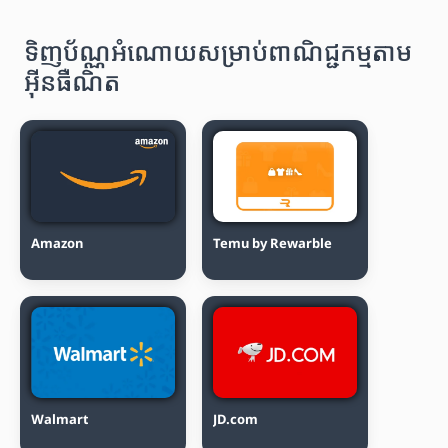
ទិញប័ណ្ណអំណោយសម្រាប់ពាណិជ្ជកម្មតាម
អ៊ីនធឺណិត
Amazon
Temu by Rewarble
Walmart
JD.com