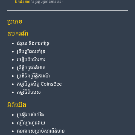
ឯកជនភាព
នៃព្រឹត្តិបត្រព័ត៌មាននេះ។
ប្រភេទ
ឧបករណ៍
ជំនួយ និង​ការ​គាំទ្រ
គ្រីបតូ​ដែល​គាំទ្រ
របៀប​ដំណើរការ
ព្រឹត្តិបត្រ​ព័ត៌មាន
ប្រតិទិន​ព្រឹត្តិការណ៍
កម្មវិធី​ទូរស័ព្ទ CoinsBee
កម្មវិធីពិសេស
អំពី​យើង
ប្រវត្តិ​របស់​យើង
ល្បីល្បាញ​ដោយ
ធនធាន​សម្រាប់​សារព័ត៌មាន