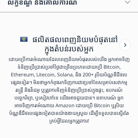
លក្ខខណ្ឌ និងគោលការណ៍
ផលិតផលពេញនិយមបំផុតនៅ
ក្នុងតំបន់របស់អ្នក
ដោយប្រើកាតអំណោយដែលពេញនិយមបំផុតរបស់យើង អ្នកអាចទិញ
ទំនិញប្រើប្រាស់ប្រចាំថ្ងៃជាច្រើនប្រភេទដោយប្រើ Bitcoin,
Ethereum, Litecoin, Solana, និង 200+ រូបិយប័ណ្ណឌីជីថល
ផ្សេងទៀត។ មិនថាអ្នកកំពុងរកទិញការជាវប្រចាំខែសម្រាប់សេវាកម្ម
តន្ត្រី និងវីដេអូ ឬត្រូវការទិញទំនិញប្រើប្រាស់ក្នុងផ្ទះ, ឧបករណ៍
បច្ចេកវិទ្យា, ឬសៀវភៅទេ យើងអាចជួយបាន។ ឧទាហរណ៍ អ្នក
អាចទិញកាតអំណោយ Amazon ដោយប្រើ Bitcoin ឬរូបិយ
ប័ណ្ណឌីជីថលផ្សេងទៀតបានយ៉ាងងាយស្រួល ដើម្បីទទួលបានស្ទើរតែ
គ្រប់អ្វីដែលអ្នកត្រូវការ!