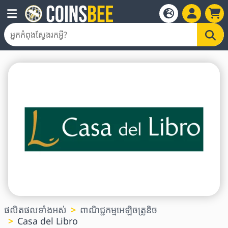
ផលិតផលទាំងអស់
ពាណិជ្ជកម្មអេឡិចត្រូនិច
Casa del Libro