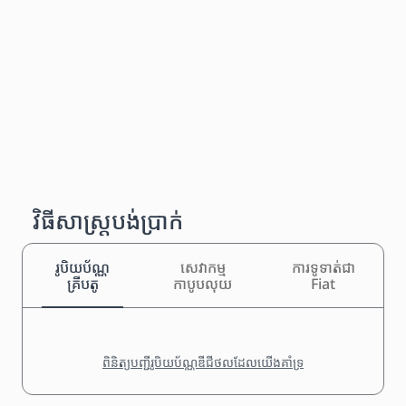
វិធីសាស្រ្តបង់ប្រាក់
រូបិយប័ណ្ណ
សេវាកម្ម
ការទូទាត់ជា
គ្រីបតូ
កាបូបលុយ
Fiat
ពិនិត្យបញ្ជីរូបិយប័ណ្ណឌីជីថលដែលយើងគាំទ្រ