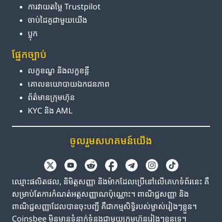
ការ​វាយតម្លៃ Trustpilot
ចាប់ដៃគូ​ជាមួយ​យើង
ប្លុក
ផ្នែក​ច្បាប់
លក្ខខណ្ឌ និង​លក្ខខន្តី
គោលនយោបាយ​ឯកជនភាព
ព័ត៌មាន​ក្រុមហ៊ុន
KYC និង AML
ចូលរួម​សហគមន៍​យើង
ឈ្មោះផលិតផល, និមិត្តសញ្ញា និងម៉ាកដែលប្រើនៅលើគេហទំព័រនេះ គឺ
សម្រាប់តែការកំណត់អត្តសញ្ញាណប៉ុណ្ណោះ។ ពាណិជ្ជសញ្ញា និង
ពាណិជ្ជសញ្ញាដែលបានចុះបញ្ជី គឺជាកម្មសិទ្ធិរបស់ម្ចាស់រៀងៗខ្លួន។
Coinsbee មិនមានទំនាក់ទំនងជាមួយក្រុមហ៊ុនរៀងៗខ្លួនទេ។