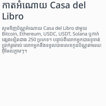
កាតអំណោយ Casa del
Libro
សូមទិញប័ណ្ណអំណោយ Casa del Libro ជាមួយ
Bitcoin, Ethereum, USDC, USDT, Solana ឬកាក់
ផ្សេងទៀតជាង 250 ប្រភេទ។ បន្ទាប់ពីលោកអ្នកបានទូទាត់
ប្រាក់រួចរាល់ លោកអ្នកនឹងទទួលបានលេខកូដប័ណ្ណតាមរយៈ
អ៊ីមែលភ្លាមៗ។
ជ្រើសរើសតំបន់
ជ្រើសរើសចំនួនទឹកប្រាក់
តម្លៃប៉ាន់ស្មាន