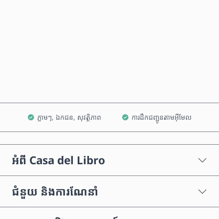
ទិញឥឡូវនេះ
បន្ថែមទៅក្នុងរទេះ
ភ្លាមៗ, ឯកជន, សុវត្ថិភាព
ការដឹកជញ្ជូនតាមអ៊ីមែល
អំពី Casa del Libro
ជំនួយ និងការណែនាំ