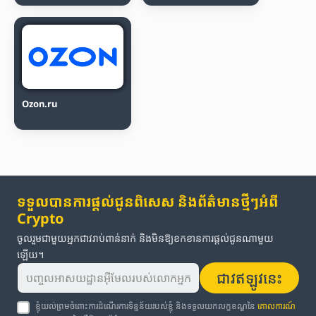
Ozon.ru
ទទួលបានការផ្តល់ជូនពិសេស និងព័ត៌មានថ្មីៗអំពី
Crypto
ចូលរួមជាមួយអ្នកជាវរាប់ពាន់នាក់ និងមិនឱ្យខកខានការផ្តល់ជូនណាមួយ
ឡើយ។
ជាវឥឡូវនេះ
ខ្ញុំយល់ព្រមចំពោះការដំណើរការទិន្នន័យរបស់ខ្ញុំ និងទទួលយកលក្ខខណ្ឌនៃ
គោលការណ៍