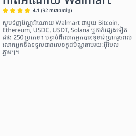
4.1
(
92
ការវាយតម្លៃ
)
សូមទិញប័ណ្ណអំណោយ Walmart ជាមួយ Bitcoin,
Ethereum, USDC, USDT, Solana ឬកាក់ផ្សេងទៀត
ជាង 250 ប្រភេទ។ បន្ទាប់ពីលោកអ្នកបានទូទាត់ប្រាក់រួចរាល់
លោកអ្នកនឹងទទួលបានលេខកូដប័ណ្ណតាមរយៈអ៊ីមែល
ភ្លាមៗ។
ជ្រើសរើសតំបន់
ជ្រើសរើសចំនួនទឹកប្រាក់
តម្លៃប៉ាន់ស្មាន