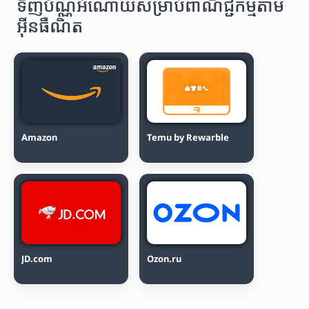
ទិញប័ណ្ណអំណោយសម្រាប់ពាណិជ្ជកម្មតាម
អ៊ីនធឺណិត
Amazon
Temu by Rewarble
JD.com
Ozon.ru