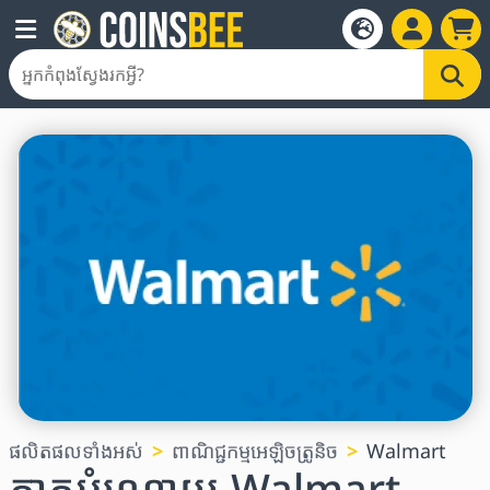
ផលិតផលទាំងអស់
ពាណិជ្ជកម្មអេឡិចត្រូនិច
Walmart
កាតអំណោយ Walmart