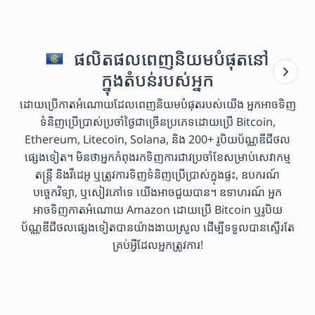
ផលិតផលពេញនិយមបំផុតនៅ
ក្នុងតំបន់របស់អ្នក
ដោយប្រើកាតអំណោយដែលពេញនិយមបំផុតរបស់យើង អ្នកអាចទិញ
ទំនិញប្រើប្រាស់ប្រចាំថ្ងៃជាច្រើនប្រភេទដោយប្រើ Bitcoin,
Ethereum, Litecoin, Solana, និង 200+ រូបិយប័ណ្ណឌីជីថល
ផ្សេងទៀត។ មិនថាអ្នកកំពុងរកទិញការជាវប្រចាំខែសម្រាប់សេវាកម្ម
តន្ត្រី និងវីដេអូ ឬត្រូវការទិញទំនិញប្រើប្រាស់ក្នុងផ្ទះ, ឧបករណ៍
បច្ចេកវិទ្យា, ឬសៀវភៅទេ យើងអាចជួយបាន។ ឧទាហរណ៍ អ្នក
អាចទិញកាតអំណោយ Amazon ដោយប្រើ Bitcoin ឬរូបិយ
ប័ណ្ណឌីជីថលផ្សេងទៀតបានយ៉ាងងាយស្រួល ដើម្បីទទួលបានស្ទើរតែ
គ្រប់អ្វីដែលអ្នកត្រូវការ!