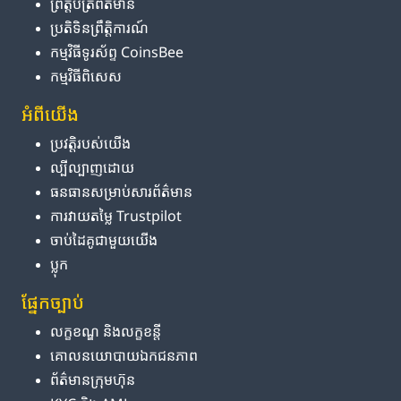
ព្រឹត្តិបត្រ​ព័ត៌មាន
ប្រតិទិន​ព្រឹត្តិការណ៍
កម្មវិធី​ទូរស័ព្ទ CoinsBee
កម្មវិធីពិសេស
អំពី​យើង
ប្រវត្តិ​របស់​យើង
ល្បីល្បាញ​ដោយ
ធនធាន​សម្រាប់​សារព័ត៌មាន
ការ​វាយតម្លៃ Trustpilot
ចាប់ដៃគូ​ជាមួយ​យើង
ប្លុក
ផ្នែក​ច្បាប់
លក្ខខណ្ឌ និង​លក្ខខន្តី
គោលនយោបាយ​ឯកជនភាព
ព័ត៌មាន​ក្រុមហ៊ុន