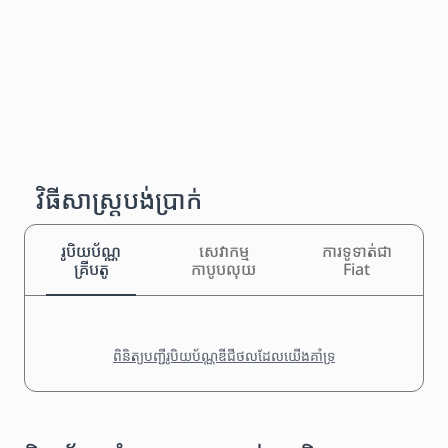
វិធីសាស្រ្តបង់ប្រាក់
រូបិយប័ណ្ណ
សេវាកម្ម
ការទូទាត់ជា
គ្រីបតូ
កាបូបលុយ
Fiat
ពិនិត្យបញ្ជីរូបិយប័ណ្ណឌីជីថលដែលយើងគាំទ្រ