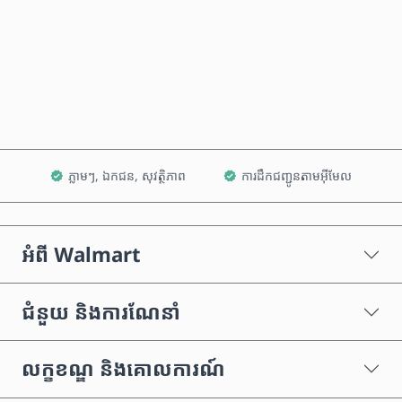
ទិញឥឡូវនេះ
បន្ថែមទៅក្នុងរទេះ
ភ្លាមៗ, ឯកជន, សុវត្ថិភាព
ការដឹកជញ្ជូនតាមអ៊ីមែល
អំពី Walmart
ជំនួយ និងការណែនាំ
លក្ខខណ្ឌ និងគោលការណ៍