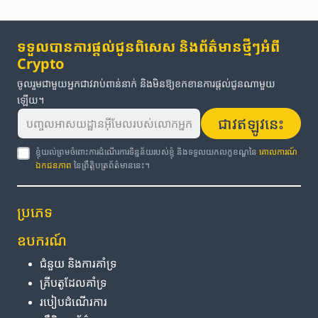
ទទួលបានការផ្តល់ជូនពិសេស និងព័ត៌មានថ្មីៗអំពី
Crypto
ចូលរួមជាមួយអ្នកជាវរាប់ពាន់នាក់ និងមិនឱ្យខកខានការផ្តល់ជូនណាមួយ
ឡើយ។
ជាវឥឡូវនេះ
ខ្ញុំយល់ព្រមចំពោះការដំណើរការទិន្នន័យរបស់ខ្ញុំ និងទទួលយកលក្ខខណ្ឌនៃ
គោលការណ៍
ឯកជនភាព
នៃព្រឹត្តិបត្រព័ត៌មាននេះ។
ប្រភេទ
ឧបករណ៍
ជំនួយ និង​ការ​គាំទ្រ
គ្រីបតូ​ដែល​គាំទ្រ
របៀប​ដំណើរការ