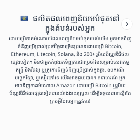
ផលិតផលពេញនិយមបំផុតនៅ
ក្នុងតំបន់របស់អ្នក
ដោយប្រើកាតអំណោយដែលពេញនិយមបំផុតរបស់យើង អ្នកអាចទិញ
ទំនិញប្រើប្រាស់ប្រចាំថ្ងៃជាច្រើនប្រភេទដោយប្រើ Bitcoin,
Ethereum, Litecoin, Solana, និង 200+ រូបិយប័ណ្ណឌីជីថល
ផ្សេងទៀត។ មិនថាអ្នកកំពុងរកទិញការជាវប្រចាំខែសម្រាប់សេវាកម្ម
តន្ត្រី និងវីដេអូ ឬត្រូវការទិញទំនិញប្រើប្រាស់ក្នុងផ្ទះ, ឧបករណ៍
បច្ចេកវិទ្យា, ឬសៀវភៅទេ យើងអាចជួយបាន។ ឧទាហរណ៍ អ្នក
អាចទិញកាតអំណោយ Amazon ដោយប្រើ Bitcoin ឬរូបិយ
ប័ណ្ណឌីជីថលផ្សេងទៀតបានយ៉ាងងាយស្រួល ដើម្បីទទួលបានស្ទើរតែ
គ្រប់អ្វីដែលអ្នកត្រូវការ!