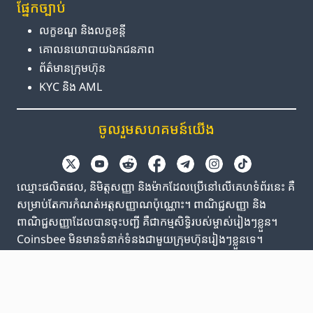
ផ្នែក​ច្បាប់
លក្ខខណ្ឌ និង​លក្ខខន្តី
គោលនយោបាយ​ឯកជនភាព
ព័ត៌មាន​ក្រុមហ៊ុន
KYC និង AML
ចូលរួម​សហគមន៍​យើង
ឈ្មោះផលិតផល, និមិត្តសញ្ញា និងម៉ាកដែលប្រើនៅលើគេហទំព័រនេះ គឺ
សម្រាប់តែការកំណត់អត្តសញ្ញាណប៉ុណ្ណោះ។ ពាណិជ្ជសញ្ញា និង
ពាណិជ្ជសញ្ញាដែលបានចុះបញ្ជី គឺជាកម្មសិទ្ធិរបស់ម្ចាស់រៀងៗខ្លួន។
Coinsbee មិនមានទំនាក់ទំនងជាមួយក្រុមហ៊ុនរៀងៗខ្លួនទេ។
EN
GB