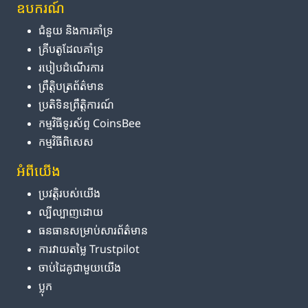
ឧបករណ៍
ជំនួយ និង​ការ​គាំទ្រ
គ្រីបតូ​ដែល​គាំទ្រ
របៀប​ដំណើរការ
ព្រឹត្តិបត្រ​ព័ត៌មាន
ប្រតិទិន​ព្រឹត្តិការណ៍
កម្មវិធី​ទូរស័ព្ទ CoinsBee
កម្មវិធីពិសេស
អំពី​យើង
ប្រវត្តិ​របស់​យើង
ល្បីល្បាញ​ដោយ
ធនធាន​សម្រាប់​សារព័ត៌មាន
ការ​វាយតម្លៃ Trustpilot
ចាប់ដៃគូ​ជាមួយ​យើង
ប្លុក