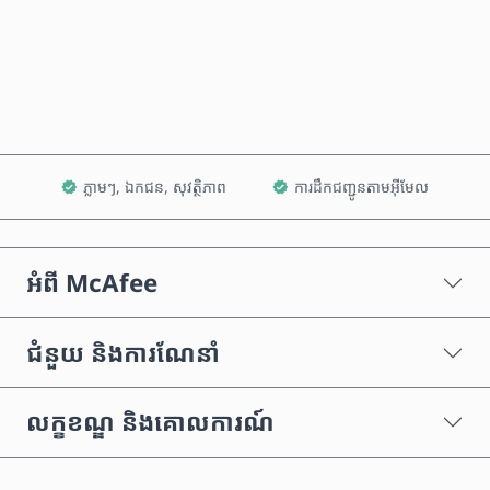
ទិញឥឡូវនេះ
បន្ថែមទៅក្នុងរទេះ
ភ្លាមៗ, ឯកជន, សុវត្ថិភាព
ការដឹកជញ្ជូនតាមអ៊ីមែល
អំពី McAfee
ជំនួយ និងការណែនាំ
លក្ខខណ្ឌ និងគោលការណ៍