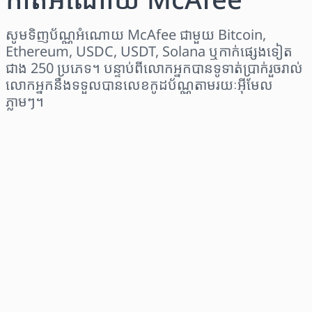
សូមទិញប័ណ្ណអំណោយ McAfee ជាមួយ Bitcoin,
Ethereum, USDC, USDT, Solana ឬកាក់ផ្សេងទៀត
ជាង 250 ប្រភេទ។ បន្ទាប់ពីលោកអ្នកបានទូទាត់ប្រាក់រួចរាល់
លោកអ្នកនឹងទទួលបានលេខកូដប័ណ្ណតាមរយៈអ៊ីមែល
ភ្លាមៗ។
ជ្រើសរើសតំបន់
ជ្រើសរើសចំនួនទឹកប្រាក់
តម្លៃប៉ាន់ស្មាន