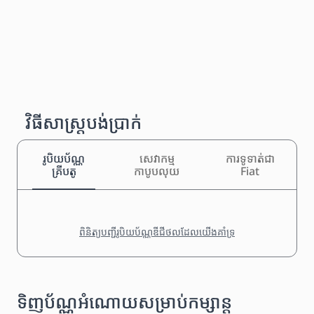
វិធីសាស្រ្តបង់ប្រាក់
រូបិយប័ណ្ណ
សេវាកម្ម
ការទូទាត់ជា
គ្រីបតូ
កាបូបលុយ
Fiat
ពិនិត្យបញ្ជីរូបិយប័ណ្ណឌីជីថលដែលយើងគាំទ្រ
ទិញប័ណ្ណអំណោយសម្រាប់កម្សាន្ត