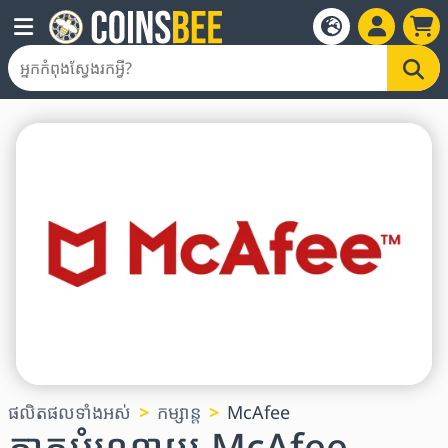
ផលិតផលទាំងអស់
កម្សាន្ត
McAfee
កាតអំណោយ McAfee