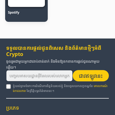
Spotify
ទទួលបានការផ្តល់ជូនពិសេស និងព័ត៌មានថ្មីៗអំពី
Crypto
ចូលរួមជាមួយអ្នកជាវរាប់ពាន់នាក់ និងមិនឱ្យខកខានការផ្តល់ជូនណាមួយ
ឡើយ។
ជាវឥឡូវនេះ
ខ្ញុំយល់ព្រមចំពោះការដំណើរការទិន្នន័យរបស់ខ្ញុំ និងទទួលយកលក្ខខណ្ឌនៃ
គោលការណ៍
ឯកជនភាព
នៃព្រឹត្តិបត្រព័ត៌មាននេះ។
ប្រភេទ